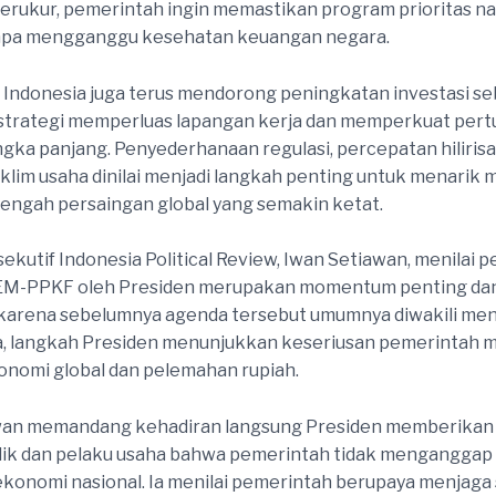
 terukur, pemerintah ingin memastikan program prioritas na
anpa mengganggu kesehatan keuangan negara.
Indonesia juga terus mendorong peningkatan investasi se
i strategi memperluas lapangan kerja dan memperkuat pe
gka panjang. Penyederhanaan regulasi, percepatan hilirisas
klim usaha dinilai menjadi langkah penting untuk menarik 
 tengah persaingan global yang semakin ketat.
sekutif Indonesia Political Review, Iwan Setiawan, menilai
EM-PPKF oleh Presiden merupakan momentum penting da
karena sebelumnya agenda tersebut umumnya diwakili ment
, langkah Presiden menunjukkan keseriusan pemerintah 
nomi global dan pelemahan rupiah.
wan memandang kehadiran langsung Presiden memberikan
lik dan pelaku usaha bahwa pemerintah tidak mengangga
konomi nasional. Ia menilai pemerintah berupaya menjaga s