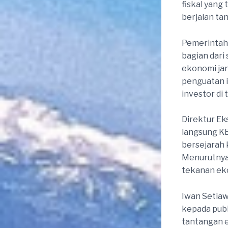
fiskal yang
berjalan t
Pemerintah 
bagian dar
ekonomi jan
penguatan i
investor di
Direktur Ek
langsung K
bersejarah 
Menurutnya
tekanan eko
Iwan Setia
kepada pub
tantangan e