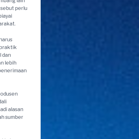
mbang lain
rsebut perlu
iayai
rakat.
harus
praktik
l dan
n lebih
 penerimaan
produsen
ali
adi alasan
bah sumber