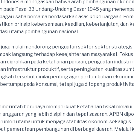
 Indonesia menegaskan bahwa arah pembangunan ekonom
 pada Pasal 33 Undang-Undang Dasar 1945 yang menemp
bagai usaha bersama berdasarkan asas kekeluargaan. Pem
tikan prinsip kebersamaan, keadilan, keberlanjutan, dan 
dasi utama pembangunan nasional.
juga mulai mendorong penguatan sektor-sektor strategis y
mpak langsung terhadap kesejahteraan masyarakat. Fokus
 diarahkan pada ketahanan pangan, penguatan industri n
 infrastruktur produktif, serta peningkatan kualitas sum
ngkah tersebut dinilai penting agar pertumbuhan ekonomi
 bertumpu pada konsumsi, tetapi juga ditopang produktivita
 pemerintah berupaya memperkuat ketahanan fiskal melalui
 anggaran yang lebih disiplin dan tepat sasaran. APBN dipo
trumen utama untuk menjaga stabilitas ekonomi sekaligus
t pemerataan pembangunan di berbagai daerah. Melalui 