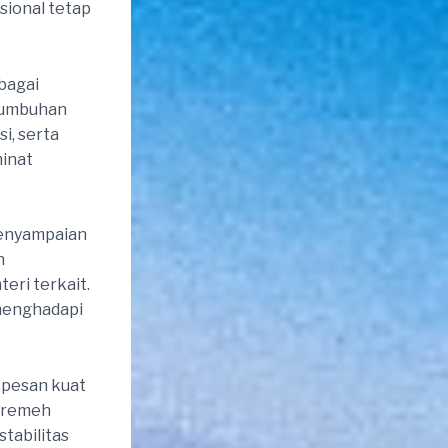
sional tetap
bagai
rtumbuhan
i, serta
minat
 penyampaian
n
eri terkait.
menghadapi
 pesan kuat
p remeh
tabilitas