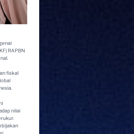
genai
PKF) RAPBN
nal.
n fiskal
lobal
esia.
hi
dap nilai
rukur.
ebijakan
gi