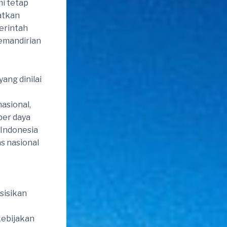
i tetap
atkan
erintah
kemandirian
ang dinilai
asional,
ber daya
 Indonesia
s nasional
sisikan
kebijakan