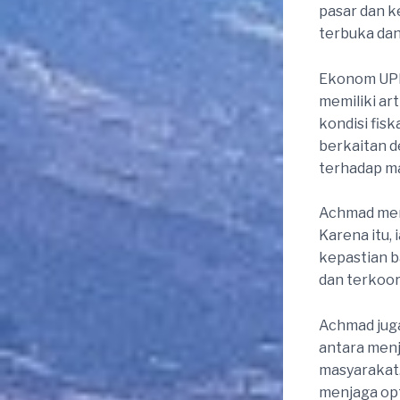
pasar dan k
terbuka dan 
Ekonom UPN 
memiliki ar
kondisi fis
berkaitan 
terhadap m
Achmad meni
Karena itu
kepastian b
dan terkoor
Achmad jug
antara menj
masyarakat.
menjaga opt