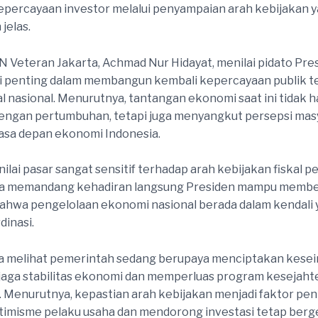
epercayaan investor melalui penyampaian arah kebijakan y
jelas.
Veteran Jakarta, Achmad Nur Hidayat, menilai pidato Pre
ti penting dalam membangun kembali kepercayaan publik 
kal nasional. Menurutnya, tantangan ekonomi saat ini tidak 
dengan pertumbuhan, tetapi juga menyangkut persepsi mas
asa depan ekonomi Indonesia.
lai pasar sangat sensitif terhadap arah kebijakan fiskal p
, ia memandang kehadiran langsung Presiden mampu memb
ahwa pengelolaan ekonomi nasional berada dalam kendali 
dinasi.
a melihat pemerintah sedang berupaya menciptakan kes
aga stabilitas ekonomi dan memperluas program kesejaht
 Menurutnya, kepastian arah kebijakan menjadi faktor pen
imisme pelaku usaha dan mendorong investasi tetap berger