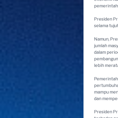
pemerintah 
Presiden P
selama tuj
Namun, Pre
jumlah masy
dalam perio
pembangunan
lebih merat
Pemerintah
pertumbuha
mampu meni
dan memperl
Presiden Pr