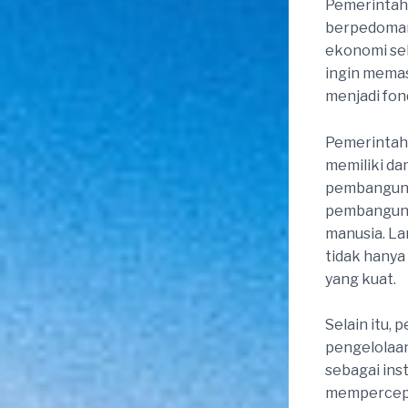
Pemerintah
berpedoman
ekonomi se
ingin memas
menjadi fon
Pemerintah 
memiliki da
pembangunan
pembangunan
manusia. La
tidak hanya
yang kuat.
Selain itu,
pengelolaan
sebagai ins
mempercepa