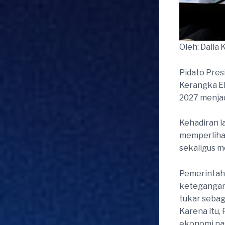
Oleh: Dalia K
Pidato Pres
Kerangka E
2027 menja
Kehadiran l
memperliha
sekaligus 
Pemerintah 
ketegangan 
tukar sebag
Karena itu,
ekonomi nas