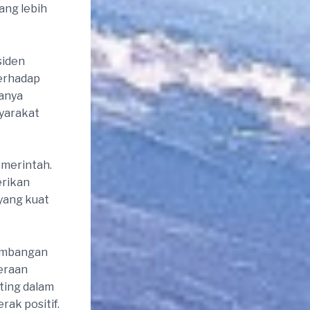
ang lebih
siden
terhadap
hanya
yarakat
emerintah.
erikan
yang kuat
eimbangan
eraan
ting dalam
ak positif.