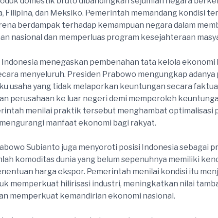
oduk domestik bruto dibandingkan sejumlah negara berke
ia, Filipina, dan Meksiko. Pemerintah memandang kondisi te
arena berdampak terhadap kemampuan negara dalam memb
n nasional dan memperluas program kesejahteraan masya
 Indonesia menegaskan pembenahan tata kelola ekonomi 
secara menyeluruh. Presiden Prabowo mengungkap adanya 
u usaha yang tidak melaporkan keuntungan secara faktua
n perusahaan ke luar negeri demi memperoleh keuntunga
rintah menilai praktik tersebut menghambat optimalisasi
mengurangi manfaat ekonomi bagi rakyat.
abowo Subianto juga menyoroti posisi Indonesia sebagai 
lah komoditas dunia yang belum sepenuhnya memiliki kend
nentuan harga ekspor. Pemerintah menilai kondisi itu menj
uk memperkuat hilirisasi industri, meningkatkan nilai tam
dan memperkuat kemandirian ekonomi nasional.