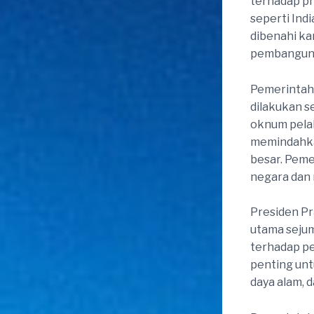
terhadap pr
seperti Ind
dibenahi k
pembanguna
Pemerintah
dilakukan 
oknum pelak
memindahka
besar. Peme
negara dan 
Presiden Pr
utama sejum
terhadap pe
penting unt
daya alam, 