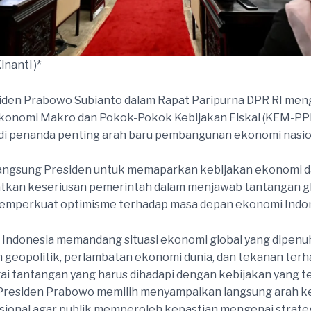
inanti )*
iden Prabowo Subianto dalam Rapat Paripurna DPR RI men
konomi Makro dan Pokok-Pokok Kebijakan Fiskal (KEM-P
di penanda penting arah baru pembangunan ekonomi nasio
angsung Presiden untuk memaparkan kebijakan ekonomi da
tkan keseriusan pemerintah dalam menjawab tantangan g
memperkuat optimisme terhadap masa depan ekonomi Indon
Indonesia memandang situasi ekonomi global yang dipenu
geopolitik, perlambatan ekonomi dunia, dan tekanan terha
ai tantangan yang harus dihadapi dengan kebijakan yang te
 Presiden Prabowo memilih menyampaikan langsung arah k
ional agar publik memperoleh kepastian mengenai strate