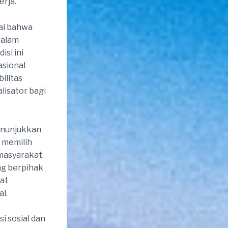
rja.
lai bahwa
dalam
si ini
sional
ilitas
lisator bagi
menunjukkan
 memilih
masyarakat.
ng berpihak
at
l.
 sosial dan