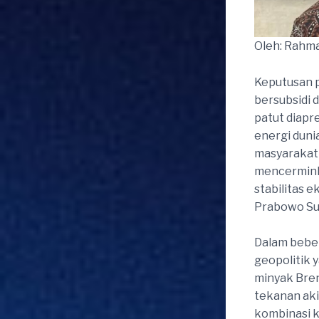
Oleh: Rahma
Keputusan 
bersubsidi 
patut diapr
energi duni
masyarakat 
mencerminka
stabilitas 
Prabowo Su
Dalam beber
geopolitik 
minyak Bren
tekanan aki
kombinasi 