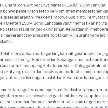
ri Energi dan Sumber Daya Mineral (ESDM) Yuliot Tanjung
 bahwa pemerintah tetap berkomitmen mempertahanka
idi sesuai arahan Presiden Prabowo Subianto. Pernyataan
leh Menteri ESDM Bahlil Lahadalia yang memastikan harg
akan tetap stabil hingga akhir tahun. Kepastian ini memberi
 masyarakat sekaligus menciptakan iklim usaha yang lebi
ndustri.
telah menyiapkan berbagai langkah mitigasi untuk menja
an subsidi energi. Kementerian Keuangan memastikan kon
 kuat untuk menopang kebutuhan subsidi hingga akhir ta
 fiskal yang disiplin dan terukur, pemerintah mampu menja
n antara perlindungan sosial dan kesehatan keuangan ne
n, pemerintah juga terus memperkuat fondasi ketahanan energ
gkatan produksi minyak dan gas bumi domestik, optimalisas
onal, serta pemanfaatan minyak mentah dalam negeri mer
kret yang menunjukkan visi jangka panjang pemerintah. Str