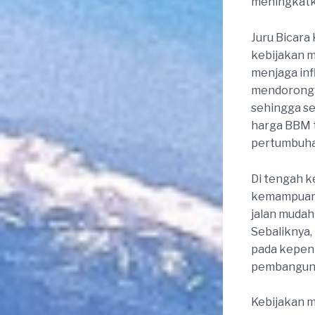
meningkatka
Juru Bicara
kebijakan 
menjaga inf
mendorong 
sehingga sek
harga BBM t
pertumbuha
Di tengah k
kemampuan u
jalan muda
Sebaliknya,
pada kepen
pembangunan
Kebijakan m