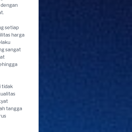
a dengan
t.
ng setiap
litas harga
elaku
ng sangat
pat
sehingga
 tidak
ualitas
kyat
ah tangga
rus