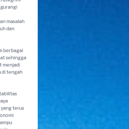
ngurangi
ian masalah
guh dan
m berbagai
hat sehingga
t menjadi
 di tengah
abilitas
iaya
 yang terus
konomi
 mampu