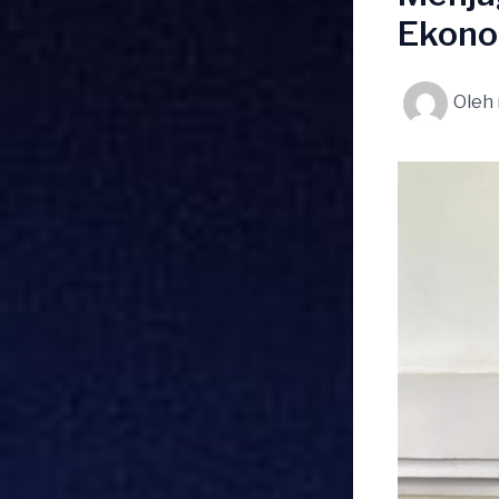
Ekono
Oleh