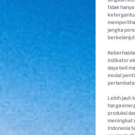
tidak hanya
ketergantun
memperliha
jangka pend
berkelanjut
Keberhasila
indikator e
daya beli m
modal pent
perlambatan
Lebih jauh l
harga energ
produksi da
meningkat 
Indonesia t