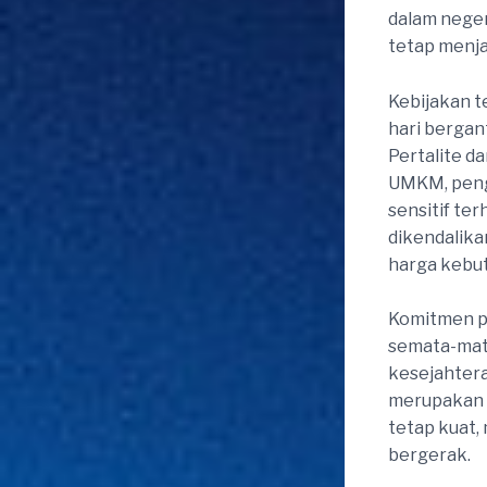
dalam nege
tetap menja
Kebijakan t
hari bergan
Pertalite d
UMKM, peng
sensitif te
dikendalikan
harga kebut
Komitmen p
semata-mata
kesejahter
merupakan 
tetap kuat, 
bergerak.