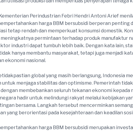
n utilisasi produksi dan memperluas penyerapan tenaga ke
 Kementerian Perindustrian Febri Hendri Antoni Arief meni
mempertahankan harga BBM bersubsidi berperan penting 
lasi tetap rendah dan memperkuat konsumsi domestik. Kondi
meningkatnya permintaan terhadap produk manufaktur na
tor industri dapat tumbuh lebih baik. Dengan kata lain, stab
idak hanya membantu masyarakat, tetapi juga menjadi kata
n ekonomi nasional.
etidakpastian global yang masih berlangsung, Indonesia 
ntuk menjaga stabilitas dan optimisme. Pemerintah tidak
h dengan membebankan seluruh tekanan ekonomi kepada 
 negara hadir untuk melindungi rakyat melalui kebijakan ya
tingan bersama. Langkah tersebut mencerminkan semang
 yang berorientasi pada kesejahteraan dan keadilan sosia
empertahankan harga BBM bersubsidi merupakan investasi