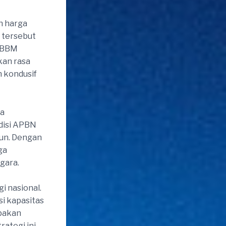
n harga
 tersebut
a BBM
kan rasa
h kondusif
ga
disi APBN
hun. Dengan
ga
gara.
i nasional.
i kapasitas
upakan
ategi ini