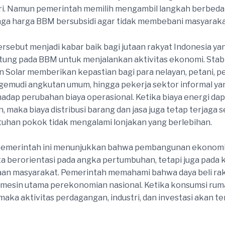
ri. Namun pemerintah memilih mengambil langkah berbed
ga harga BBM bersubsidi agar tidak membebani masyaraka
ersebut menjadi kabar baik bagi jutaan rakyat Indonesia ya
tung pada BBM untuk menjalankan aktivitas ekonomi. Stabi
an Solar memberikan kepastian bagi para nelayan, petani, p
emudi angkutan umum, hingga pekerja sektor informal ya
rhadap perubahan biaya operasional. Ketika biaya energi da
, maka biaya distribusi barang dan jasa juga tetap terjaga 
uhan pokok tidak mengalami lonjakan yang berlebihan.
emerintah ini menunjukkan bahwa pembangunan ekonomi
 berorientasi pada angka pertumbuhan, tetapi juga pada k
aan masyarakat. Pemerintah memahami bahwa daya beli ra
mesin utama perekonomian nasional. Ketika konsumsi rum
maka aktivitas perdagangan, industri, dan investasi akan te