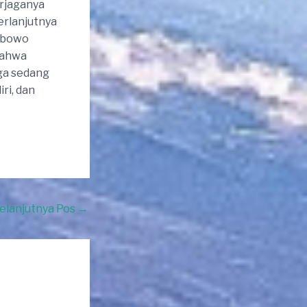
erjaganya
berlanjutnya
abowo
bahwa
uga sedang
ri, dan
elanjutnya Pos
→