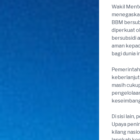
Wakil Mente
menegaskan
BBM bersubs
diperkuat o
bersubsidi 
aman kepada
bagi dunia i
Pemerintah 
keberlanjut
masih cukup
pengelolaan
keseimbanga
Di sisi lai
Upaya penin
kilang nasi
langkah kon