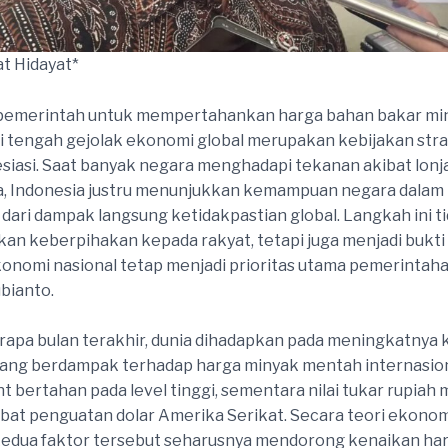
t Hidayat*
pemerintah untuk mempertahankan harga bahan bakar mi
di tengah gejolak ekonomi global merupakan kebijakan stra
esiasi. Saat banyak negara menghadapi tekanan akibat lon
a, Indonesia justru menunjukkan kemampuan negara dalam
dari dampak langsung ketidakpastian global. Langkah ini t
n keberpihakan kepada rakyat, tetapi juga menjadi bukt
ekonomi nasional tetap menjadi prioritas utama pemerintah
bianto.
apa bulan terakhir, dunia dihadapkan pada meningkatnya
yang berdampak terhadap harga minyak mentah internasion
t bertahan pada level tinggi, sementara nilai tukar rupiah
bat penguatan dolar Amerika Serikat. Secara teori ekonom
kedua faktor tersebut seharusnya mendorong kenaikan ha