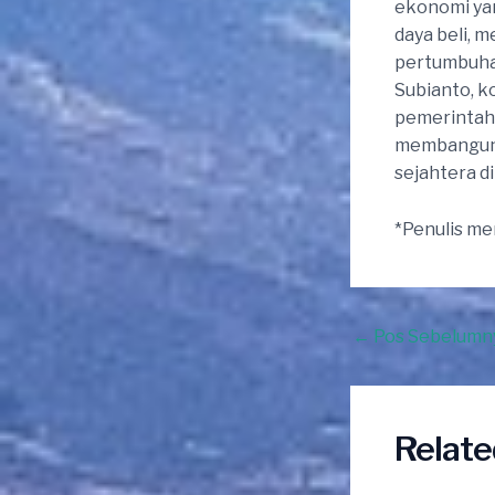
ekonomi yan
daya beli, m
pertumbuha
Subianto, 
pemerintah 
membangun l
sejahtera d
*Penulis m
Post
←
Pos Sebelumn
navigation
Relate