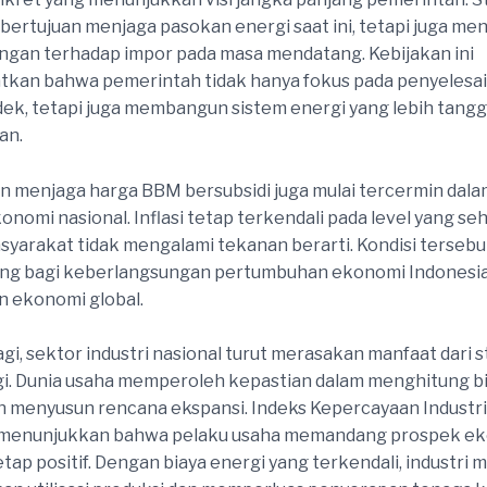
 bertujuan menjaga pasokan energi saat ini, tetapi juga me
gan terhadap impor pada masa mendatang. Kebijakan ini
tkan bahwa pemerintah tidak hanya fokus pada penyelesa
ek, tetapi juga membangun sistem energi yang lebih tang
an.
n menjaga harga BBM bersubsidi juga mulai tercermin dala
konomi nasional. Inflasi tetap terkendali pada level yang se
asyarakat tidak mengalami tekanan berarti. Kondisi tersebu
ing bagi keberlangsungan pertumbuhan ekonomi Indonesia
 ekonomi global.
agi, sektor industri nasional turut merasakan manfaat dari st
i. Dunia usaha memperoleh kepastian dalam menghitung b
n menyusun rencana ekspansi. Indeks Kepercayaan Industri
menunjukkan bahwa pelaku usaha memandang prospek e
etap positif. Dengan biaya energi yang terkendali, industri