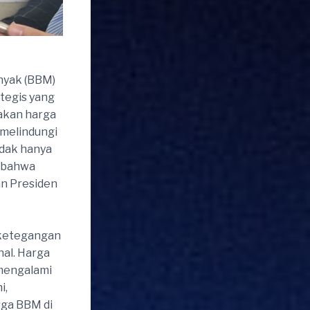
nyak (BBM)
tegis yang
jakan harga
 melindungi
idak hanya
i bahwa
an Presiden
 ketegangan
al. Harga
 mengalami
i,
rga BBM di