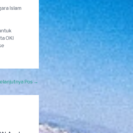
gara Islam
untuk
ta OKI
ke
elanjutnya Pos
→