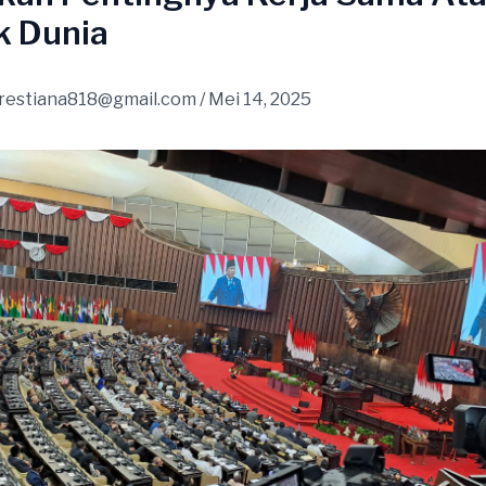
k Dunia
restiana818@gmail.com
/
Mei 14, 2025