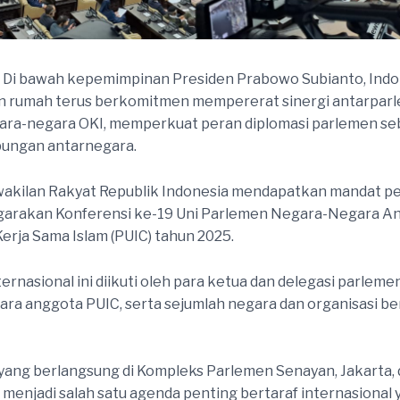
Di bawah kepemimpinan Presiden Prabowo Subianto, Indo
an rumah terus berkomitmen mempererat sinergi antarpar
ara-negara OKI, memperkuat peran diplomasi parlemen seb
bungan antarnegara.
akilan Rakyat Republik Indonesia mendapatkan mandat pe
arakan Konferensi ke-19 Uni Parlemen Negara-Negara A
Kerja Sama Islam (PUIC) tahun 2025.
ernasional ini diikuti oleh para ketua dan delegasi parlemen
ra anggota PUIC, serta sejumlah negara dan organisasi be
yang berlangsung di Kompleks Parlemen Senayan, Jakarta, d
i menjadi salah satu agenda penting bertaraf internasional