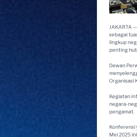
JAKARTA — 
sebagai tu
lingkup neg
penting hu
Dewan Perw
menyelengg
Organisasi 
Kegiatan int
negara-nega
pengamat.
Konferensi 
Mei 2025 in