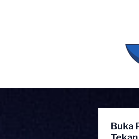
Lewati
ke
konten
Buka 
Tekan