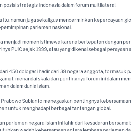
posisi strategis Indonesia dalam forum multilateral.
 itu, namun juga sekaligus mencerminkan kepercayaan glo
epemimpinan parlemen nasional.
uga menjadi momen istimewa karena bertepatan dengan per
rinya PUIC sejak 1999, atau yang dikenal sebagai perayaan s
dari 450 delegasi hadir dari 38 negara anggota, termasuk pa
gamat, menandai skala dan pentingnya forum ini dalam me
men dalam dunia Islam.
I, Prabowo Subianto menegaskan pentingnya kebersamaan
en untuk menghadapi berbagai tantangan global.
n parlemen negara Islam ini lahir dari kesadaran bersama
utuhkan wadah kebersamaan antara lembaga parlemen da