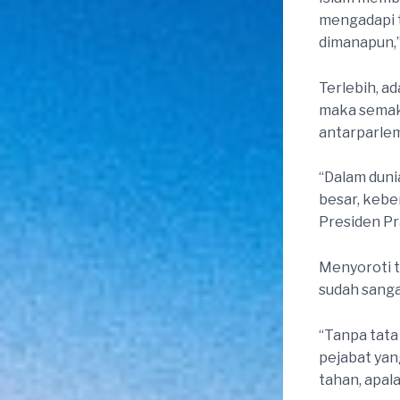
mengadapi 
dimanapun,”
Terlebih, a
maka semak
antarparle
“Dalam dunia
besar, kebe
Presiden P
Menyoroti t
sudah sanga
“Tanpa tata
pejabat yan
tahan, apala