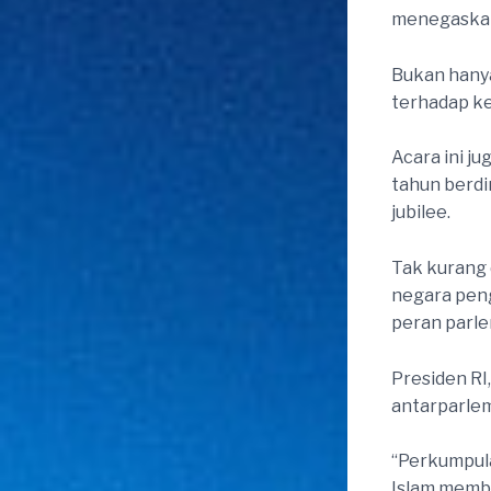
menegaskan 
Bukan hanya
terhadap k
Acara ini j
tahun berdi
jubilee.
Tak kurang 
negara pen
peran parle
Presiden R
antarparlem
“Perkumpula
Islam memb