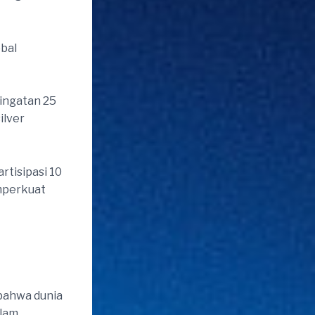
bal
ingatan 25
ilver
rtisipasi 10
mperkuat
 bahwa dunia
lam