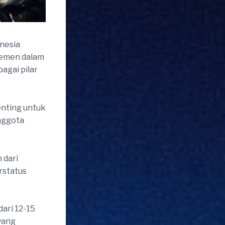
nesia
lemen dalam
agai pilar
nting untuk
nggota
 dari
rstatus
ari 12-15
 yang