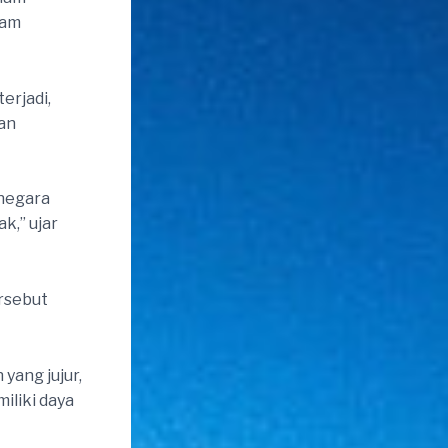
lam
erjadi,
an
 negara
k,” ujar
rsebut
yang jujur,
iliki daya