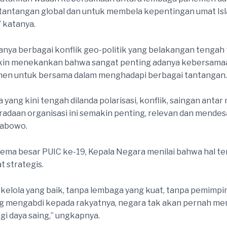
tantangan global dan untuk membela kepentingan umat Is
 katanya.
danya berbagai konflik geo-politik yang belakangan tengah t
in menekankan bahwa sangat penting adanya kebersama
men untuk bersama dalam menghadapi berbagai tantangan.
 yang kini tengah dilanda polarisasi, konflik, saingan antar
radaan organisasi ini semakin penting, relevan dan mendesa
rabowo.
ema besar PUIC ke-19, Kepala Negara menilai bahwa hal te
t strategis.
 kelola yang baik, tanpa lembaga yang kuat, tanpa pemimpin 
g mengabdi kepada rakyatnya, negara tak akan pernah mem
gi daya saing,” ungkapnya.