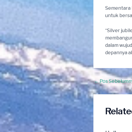
Sementara i
untuk bers
“Silver jub
membangun 
dalam wujud
depannya ak
Post
←
Pos Sebelumn
navigation
Relate