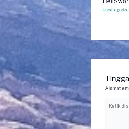
Hello wor
Uncategorize
Tingga
Alamat ema
Ketik
di
sini..