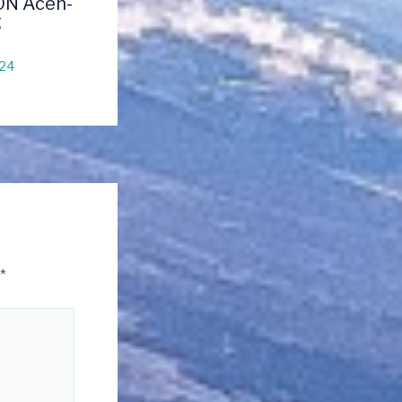
ON Aceh-
g
024
*