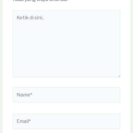
Ketik
di
sini..
Name*
Email*