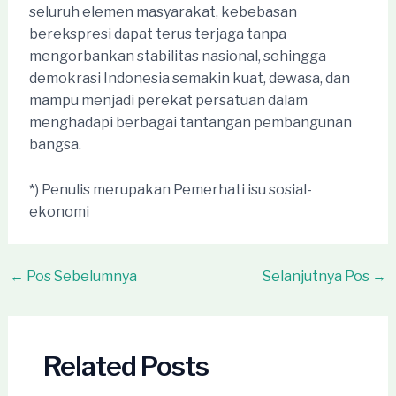
seluruh elemen masyarakat, kebebasan
berekspresi dapat terus terjaga tanpa
mengorbankan stabilitas nasional, sehingga
demokrasi Indonesia semakin kuat, dewasa, dan
mampu menjadi perekat persatuan dalam
menghadapi berbagai tantangan pembangunan
bangsa.
*) Penulis merupakan Pemerhati isu sosial-
ekonomi
Post
←
Pos Sebelumnya
Selanjutnya Pos
→
navigation
Related Posts