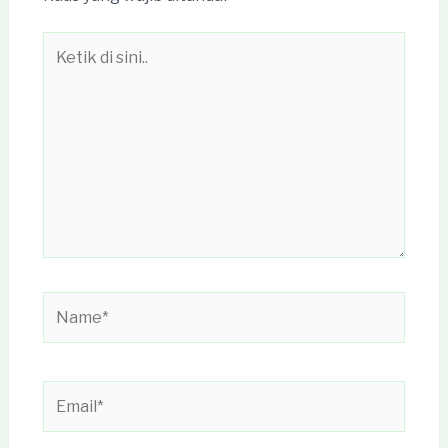
Ketik
di
sini..
Name*
Email*