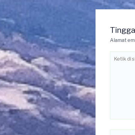
Tingga
Alamat ema
Ketik
di
sini..
Name*