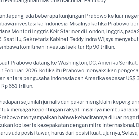
n Pembangunan Nasional Rachmat Pambudy.
an Jepang, ada beberapa kunjungan Prabowo ke luar neger
bawa investasi ke Indonesia. Misalnya ketika Prabowo be
ana Menteri Inggris Keir Starmer di London, Inggris, pada S
6. Saat itu, Sekretaris Kabinet Teddy Indra Wijaya menyebu
bawa komitmen investasi sekitar Rp 90 triliun.
 saat Prabowo datang ke Washington, DC, Amerika Serikat,
 Februari 2026. Ketika itu Prabowo menyaksikan pengesa
 antara pengusaha Indonesia dan Amerika sebesar US$ 38
 Rp 651 triliun.
hadapan sejumlah jurnalis dan pakar mengklaim kepergiann
untuk menjaga kepentingan rakyat, misalnya membuka lap
Prabowo menyampaikan bahwa kehadirannya di luar negeri
ukan lobi serta kesepakatan dengan mitra internasional. 
rus ada posisi tawar, harus dari posisi kuat, ujarnya, Selasa