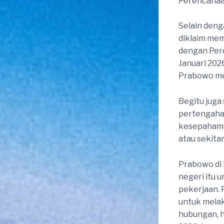
Perencanaa
Selain deng
diklaim mem
dengan Perd
Januari 202
Prabowo mem
Begitu juga
pertengahan
kesepahaman
atau sekitar
Prabowo di 
negeri itu 
pekerjaan. 
untuk melak
hubungan, ha