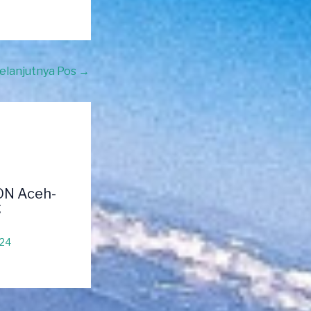
elanjutnya Pos
→
ON Aceh-
g
024