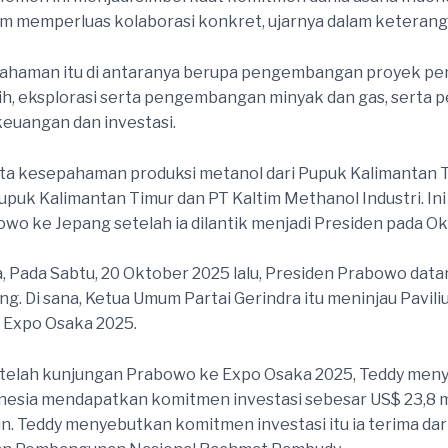
m memperluas kolaborasi konkret, ujarnya dalam keteranga
ahaman itu di antaranya berupa pengembangan proyek pen
ih, eksplorasi serta pengembangan minyak dan gas, serta 
euangan dan investasi.
ta kesepahaman produksi metanol dari Pupuk Kalimantan T
upuk Kalimantan Timur dan PT Kaltim Methanol Industri. In
wo ke Jepang setelah ia dilantik menjadi Presiden pada O
 Pada Sabtu, 20 Oktober 2025 lalu, Presiden Prabowo data
ng. Di sana, Ketua Umum Partai Gerindra itu meninjau Pavili
 Expo Osaka 2025.
telah kunjungan Prabowo ke Expo Osaka 2025, Teddy men
esia mendapatkan komitmen investasi sebesar US$ 23,8 mi
iun. Teddy menyebutkan komitmen investasi itu ia terima dar