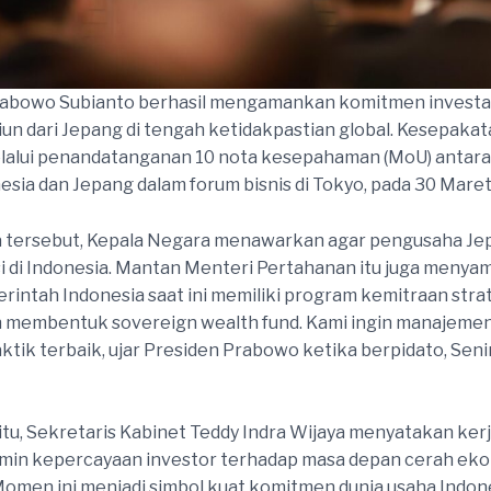
abowo Subianto berhasil mengamankan komitmen investasi
liun dari Jepang di tengah ketidakpastian global. Kesepaka
lalui penandatanganan 10 nota kesepahaman (MoU) antara
esia dan Jepang dalam forum bisnis di Tokyo, pada 30 Maret
a tersebut, Kepala Negara menawarkan agar pengusaha J
i di Indonesia. Mantan Menteri Pertahanan itu juga menya
intah Indonesia saat ini memiliki program kemitraan stra
 membentuk sovereign wealth fund. Kami ingin manajeme
aktik terbaik, ujar Presiden Prabowo ketika berpidato, Sen
tu, Sekretaris Kabinet Teddy Indra Wijaya menyatakan kerj
rmin kepercayaan investor terhadap masa depan cerah ek
Momen ini menjadi simbol kuat komitmen dunia usaha Indon