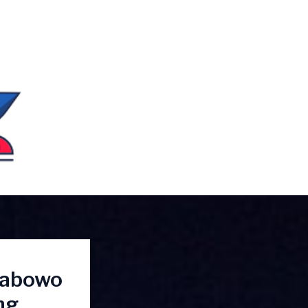
Prabowo
ng