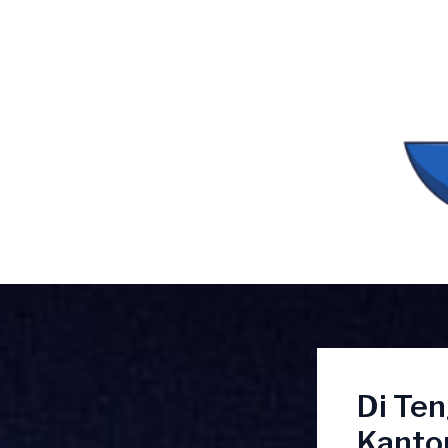
Lewati
ke
konten
Di Ten
Kanton