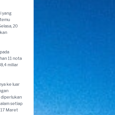
i yang
rtemu
elasa, 20
tkan
 pada
han 11 nota
,4 miliar
ya ke luar
angan
 diperlukan
Dalam setiap
, 17 Maret