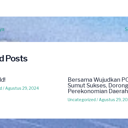
ya
S
d Posts
ld!
Bersama Wujudkan P
Sumut Sukses, Doron
d
/
Agustus 29, 2024
Perekonomian Daerah
Uncategorized
/
Agustus 29, 2