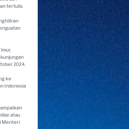
n tertulis.
ghiliran
penguatan
imur,
i kunjungan
ktober 2024.
ng ke
un Indonesia
yampaikan
liar atau
i Menteri