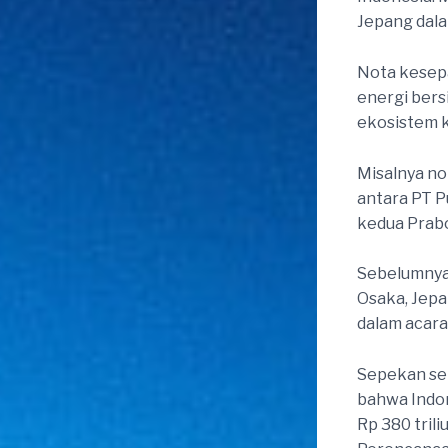
Jepang dala
Nota kesep
energi bers
ekosistem k
Misalnya no
antara PT P
kedua Prabo
Sebelumnya,
Osaka, Jepa
dalam acara
Sepekan se
bahwa Indon
Rp 380 tril