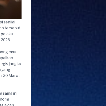
 senilai
tan tersebut
 pelaku
 2026.
epang mau
mpaikan
tegis jangka
n yang
in, 30 Maret
a sama ini
onomi
esia dan