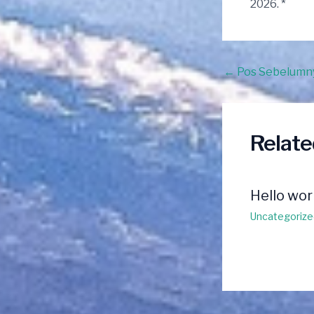
2026. *
Post
←
Pos Sebelumn
navigation
Relate
Hello wor
Uncategorize