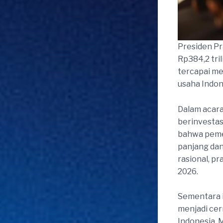
Presiden Pr
Rp384,2 tri
tercapai me
usaha Indon
Dalam acar
berinvestas
bahwa pemer
panjang dan
rasional, pr
2026.
Sementara i
menjadi ce
Indonesia. 