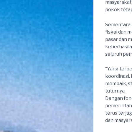
masyarakat.
pokok tetap
Sementara i
fiskal dan 
pasar dan 
keberhasila
seluruh pe
“Yang terpe
koordinasi. 
membaik, st
tuturnya.
Dengan fond
pemerintah 
terus terja
dan masyara