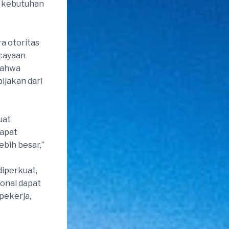
n kebutuhan
a otoritas
rcayaan
bahwa
ijakan dari
uat
dapat
ebih besar,”
diperkuat,
ional dapat
pekerja,