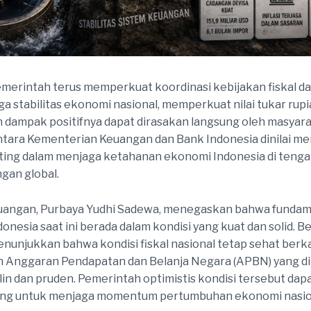
emerintah terus memperkuat koordinasi kebijakan fiskal 
a stabilitas ekonomi nasional, memperkuat nilai tukar rupi
dampak positifnya dapat dirasakan langsung oleh masyarak
ntara Kementerian Keuangan dan Bank Indonesia dinilai me
ting dalam menjaga ketahanan ekonomi Indonesia di tenga
gan global.
uangan, Purbaya Yudhi Sadewa, menegaskan bahwa fundam
onesia saat ini berada dalam kondisi yang kuat dan solid. B
enunjukkan bahwa kondisi fiskal nasional tetap sehat berk
n Anggaran Pendapatan dan Belanja Negara (APBN) yang d
plin dan pruden. Pemerintah optimistis kondisi tersebut dap
ing untuk menjaga momentum pertumbuhan ekonomi nasio