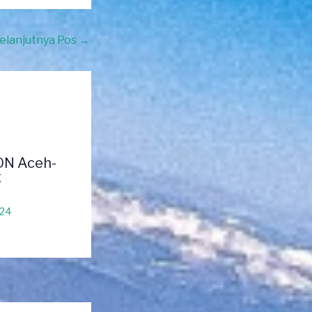
elanjutnya Pos
→
ON Aceh-
g
024