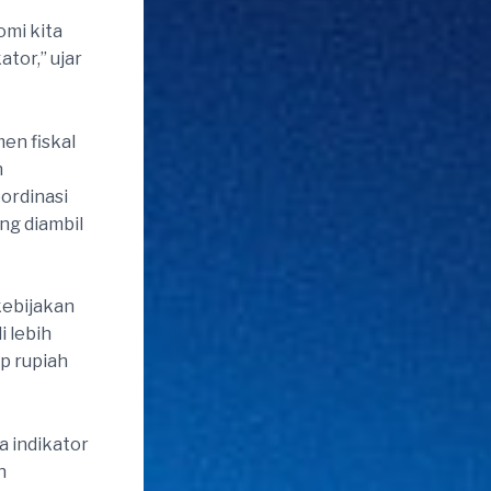
mi kita
ator,” ujar
en fiskal
n
ordinasi
ng diambil
kebijakan
 lebih
p rupiah
a indikator
n