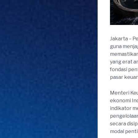
Jakarta – P
guna menjag
memastikan 
yang erat a
fondasi pen
pasar keuan
Menteri Ke
ekonomi Ind
indikator m
pengelolaa
secara disi
modal pent