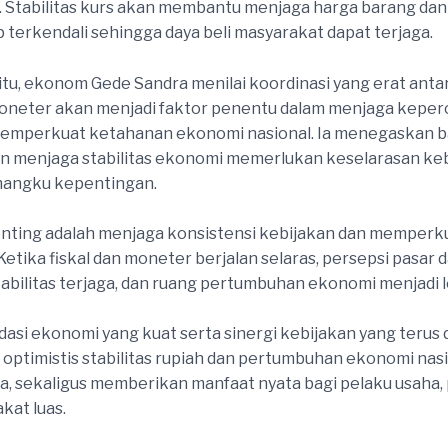
 Stabilitas kurs akan membantu menjaga harga barang da
 terkendali sehingga daya beli masyarakat dapat terjaga.
tu, ekonom Gede Sandra menilai koordinasi yang erat antar
moneter akan menjadi faktor penentu dalam menjaga kepe
memperkuat ketahanan ekonomi nasional. Ia menegaskan 
n menjaga stabilitas ekonomi memerlukan keselarasan keb
mangku kepentingan.
nting adalah menjaga konsistensi kebijakan dan memperk
Ketika fiskal dan moneter berjalan selaras, persepsi pasar 
abilitas terjaga, dan ruang pertumbuhan ekonomi menjadi l
asi ekonomi yang kuat serta sinergi kebijakan yang terus 
optimistis stabilitas rupiah dan pertumbuhan ekonomi nas
ga, sekaligus memberikan manfaat nyata bagi pelaku usaha, 
kat luas.