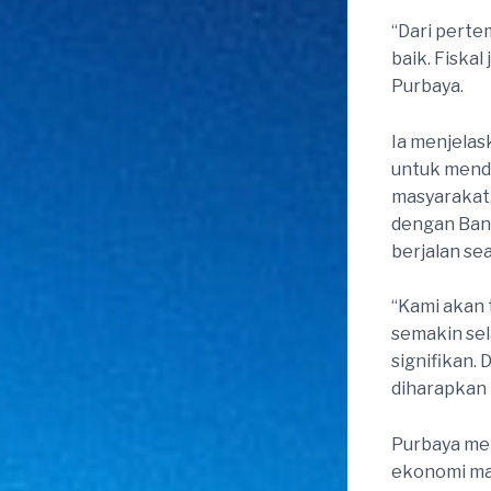
“Dari perte
baik. Fiskal
Purbaya.
Ia menjelas
untuk mend
masyarakat.
dengan Bank
berjalan se
“Kami akan 
semakin sel
signifikan.
diharapkan 
Purbaya meni
ekonomi mak