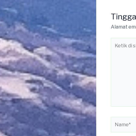
Tingga
Alamat ema
Ketik
di
sini..
Name*