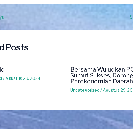
ya
S
d Posts
ld!
Bersama Wujudkan P
Sumut Sukses, Doron
d
/
Agustus 29, 2024
Perekonomian Daerah
Uncategorized
/
Agustus 29, 2