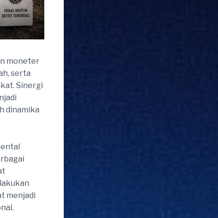
dan moneter
ah, serta
at. Sinergi
njadi
h dinamika
ental
erbagai
at
ilakukan
at menjadi
nal.