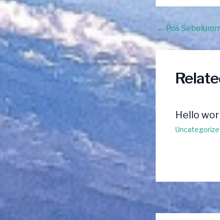
Post
←
Pos Sebelumn
navigation
Relate
Hello wor
Uncategorize