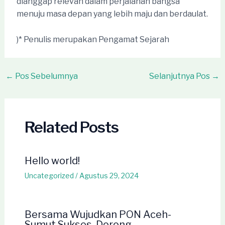
dianggap relevan dalam perjalanan bangsa
menuju masa depan yang lebih maju dan berdaulat.
)* Penulis merupakan Pengamat Sejarah
Post
←
Pos Sebelumnya
Selanjutnya Pos
→
navigation
Related Posts
Hello world!
Uncategorized
/
Agustus 29, 2024
Bersama Wujudkan PON Aceh-
Sumut Sukses, Dorong