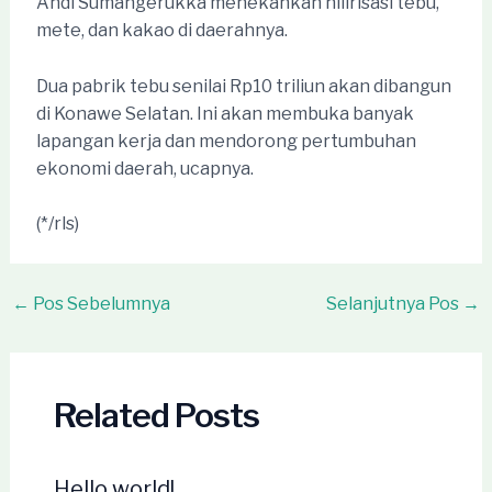
Andi Sumangerukka menekankan hilirisasi tebu,
mete, dan kakao di daerahnya.
Dua pabrik tebu senilai Rp10 triliun akan dibangun
di Konawe Selatan. Ini akan membuka banyak
lapangan kerja dan mendorong pertumbuhan
ekonomi daerah, ucapnya.
(*/rls)
Post
←
Pos Sebelumnya
Selanjutnya Pos
→
navigation
Related Posts
Hello world!