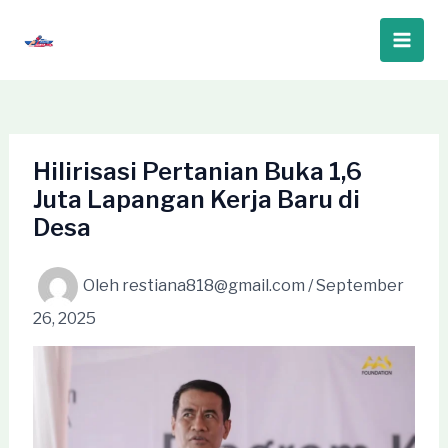
Lewati
ke
Main
konten
Men
Hilirisasi Pertanian Buka 1,6
Juta Lapangan Kerja Baru di
Desa
Oleh
restiana818@gmail.com
/
September
26, 2025