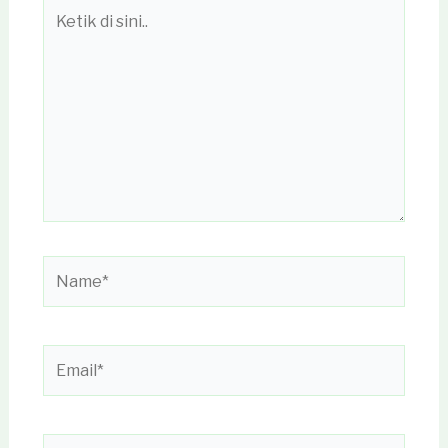
Ketik
di
sini..
Name*
Email*
Situs