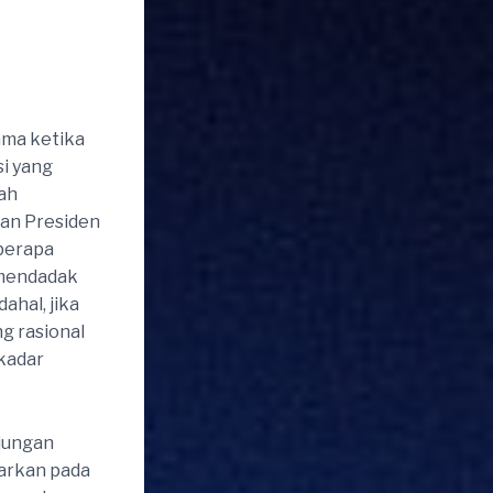
ama ketika
si yang
ah
an Presiden
eberapa
 mendadak
ahal, jika
g rasional
ekadar
njungan
sarkan pada