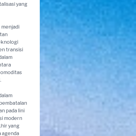
alisasi yang
t menjadi
utan
eknologi
n transisi
 dalam
ntara
komoditas
.
 dalam
i pembatalan
n pada lini
asi modern
khir yang
a agenda