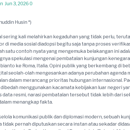
in
Jun 3, 2026
0
nuddin Husin *)
al sering kali melahirkan kegaduhan yang tidak perlu, terut
 di media sosial diadopsi begitu saja tanpa proses verifika
ah satu contoh nyata yang mengemuka belakangan ini adal
nya spekulasi mengenai pembatalan kunjungan kenegara
ianto ke Roma, Italia. Opini publik yang berkembang di b
igital seolah-olah mengesankan adanya perubahan agenda
lan dalam merancang prioritas hubungan internasional. Pad
i dibedah menggunakan kacamata kebijakan luar negeri yan
s data resmi, narasi pembatalan tersebut tidak lebih dari s
dalam menangkap fakta.
kelola komunikasi publik dan diplomasi modern, sebuah ku
 tidak pernah diputuskan secara instan atau sekadar dida