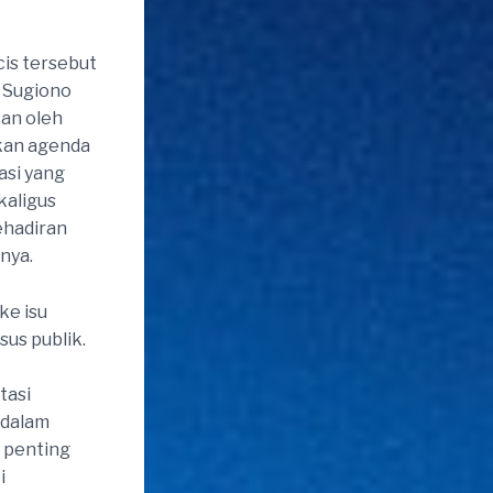
cis tersebut
 Sugiono
kan oleh
kan agenda
asi yang
kaligus
ehadiran
nya.
ke isu
sus publik.
tasi
 dalam
r penting
i