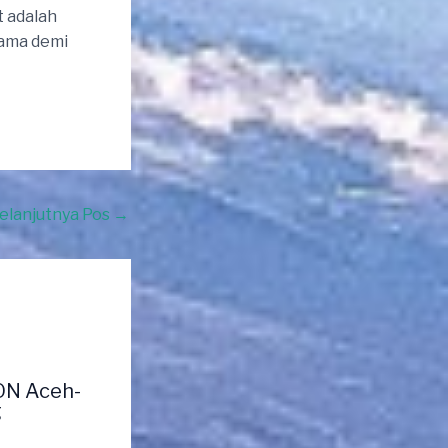
t adalah
rama demi
elanjutnya Pos
→
ON Aceh-
g