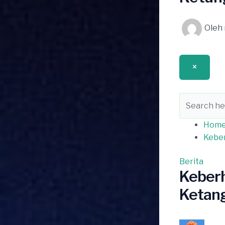
Oleh
×
Hom
Keber
Berita
Keberh
Ketang