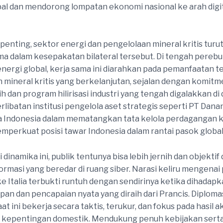
bal dan mendorong lompatan ekonomi nasional ke arah digit
 penting, sektor energi dan pengelolaan mineral kritis turu
a dalam kesepakatan bilateral tersebut. Di tengah pereb
nergi global, kerja sama ini diarahkan pada pemanfaatan t
 mineral kritis yang berkelanjutan, sejalan dengan komitme
h dan program hilirisasi industri yang tengah digalakkan di
rlibatan institusi pengelola aset strategis seperti PT Dana
 Indonesia dalam mematangkan tata kelola perdagangan 
emperkuat posisi tawar Indonesia dalam rantai pasok global
inamika ini, publik tentunya bisa lebih jernih dan objektif
ormasi yang beredar di ruang siber. Narasi keliru mengena
e Italia terbukti runtuh dengan sendirinya ketika dihadapka
pan dan pencapaian nyata yang diraih dari Prancis. Diplom
at ini bekerja secara taktis, terukur, dan fokus pada hasil a
kepentingan domestik. Mendukung penuh kebijakan sert