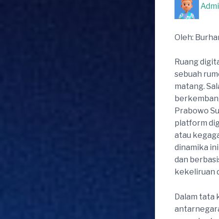
Adm
Oleh: Burha
Ruang digit
sebuah rumor
matang. Sal
berkembang
Prabowo Sub
platform d
atau kegaga
dinamika in
dan berbasi
kekeliruan 
Dalam tata 
antarnegara