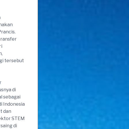
h
unakan
Prancis.
transfer
ri
n,
i tersebut
r
snya di
al sebagai
di Indonesia
t dan
sektor STEM
saing di