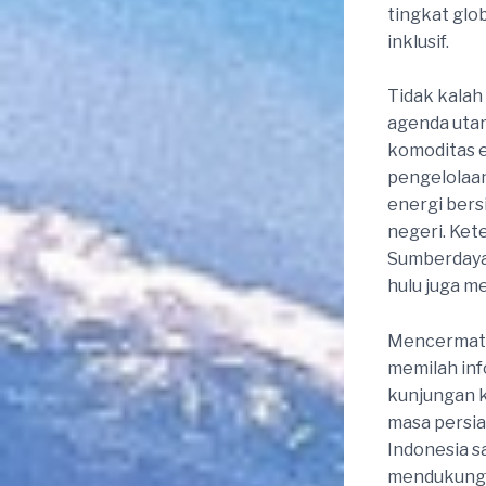
tingkat glo
inklusif.
Tidak kalah
agenda utam
komoditas e
pengelolaan
energi bersi
negeri. Kete
Sumberdaya
hulu juga m
Mencermati d
memilah inf
kunjungan k
masa persia
Indonesia sa
mendukung 