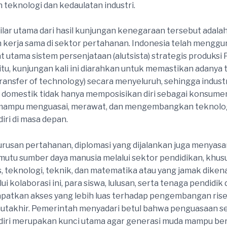
 teknologi dan kedaulatan industri.
pilar utama dari hasil kunjungan kenegaraan tersebut adala
kerja sama di sektor pertahanan. Indonesia telah mengg
t utama sistem persenjataan (alutsista) strategis produksi 
itu, kunjungan kali ini diarahkan untuk memastikan adanya 
transfer of technology) secara menyeluruh, sehingga indust
domestik tidak hanya memposisikan diri sebagai konsume
mampu menguasai, merawat, dan mengembangkan teknolog
iri di masa depan.
urusan pertahanan, diplomasi yang dijalankan juga menyasa
utu sumber daya manusia melalui sektor pendidikan, khusu
s, teknologi, teknik, dan matematika atau yang jamak diken
i kolaborasi ini, para siswa, lulusan, serta tenaga pendidik 
atkan akses yang lebih luas terhadap pengembangan rise
mutakhir. Pemerintah menyadari betul bahwa penguasaan 
iri merupakan kunci utama agar generasi muda mampu ber