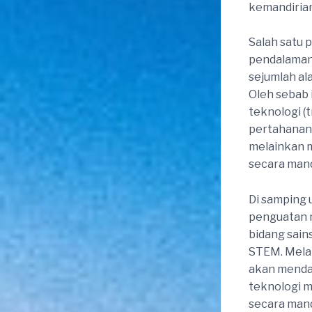
kemandirian
Salah satu 
pendalaman 
sejumlah ala
Oleh sebab 
teknologi (
pertahanan 
melainkan 
secara mand
Di samping 
penguatan m
bidang sain
STEM. Melalu
akan mendap
teknologi 
secara mand