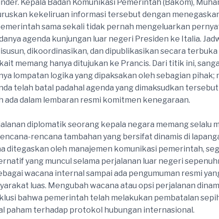
under. Kepala Badan Komunikasi Pemerintah (Bakom), Muh
luruskan kekeliruan informasi tersebut dengan menegaska
pemerintah sama sekali tidak pernah mengeluarkan pernya
anya agenda kunjungan luar negeri Presiden ke Italia. Jad
disusun, dikoordinasikan, dan dipublikasikan secara terbuka
kait memang hanya ditujukan ke Prancis. Dari titik ini, sanga
anya lompatan logika yang dipaksakan oleh sebagian pihak;
da telah batal padahal agenda yang dimaksudkan terseb
ah ada dalam lembaran resmi komitmen kenegaraan.
jalanan diplomatik seorang kepala negara memang selalu
rencana-rencana tambahan yang bersifat dinamis di lapang
a ditegaskan oleh manajemen komunikasi pemerintah, seg
ernatif yang muncul selama perjalanan luar negeri sepenu
ebagai wacana internal sampai ada pengumuman resmi yang
arakat luas. Mengubah wacana atau opsi perjalanan dinam
klusi bahwa pemerintah telah melakukan pembatalan sepi
l paham terhadap protokol hubungan internasional.