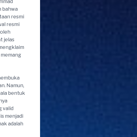
ammad
n bahwa
taan resmi
wal resmi
 oleh
t jelas
 mengklaim
ut memang
 membuka
an. Namun,
ala bentuk
hnya
 valid
is menjadi
hak adalah