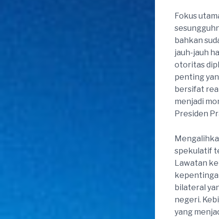
Fokus utama
sesungguhny
bahkan suda
jauh-jauh h
otoritas d
penting yan
bersifat rea
menjadi mo
Presiden Pr
Mengalihkan 
spekulatif 
Lawatan ke 
kepentingan
bilateral y
negeri. Keb
yang menjad