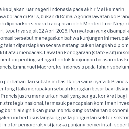
 kebijakan luar negeri Indonesia pada akhir Mei kemarin
a berada di Paris, bukan di Roma. Agenda lawatan ke Pran
h dipaparkan secara transparan oleh Menteri Luar Negeri
ari, tepatnya sejak 22 April 2026. Pernyataan yang disampai
iplomasi tersebut menegaskan bahwa kunjungan ini merupa
g telah dipersiapkan secara matang, bukan langkah diplom
ktif atau mendadak. Lawatan kenegaraan (state visit) ini se
mentum penting sebagai bentuk kunjungan balasan atas k
ancis, Emmanuel Macron, ke Indonesia pada tahun sebelum
perhatian dari substansi hasil kerja sama nyata di Prancis 
tentang Italia merupakan sebuah kerugian besar bagi diskur
Prancis justru menelurkan hasil yang sangat konkret bagi
 strategis nasional, termasuk pencapaian komitmen inves
ang bernilai signifikan guna mendukung ketahanan ekonomi
ijakan ini berfokus langsung pada penguatan sektor-sekto
i motor penggerak visi jangka panjang pemerintah, sepert