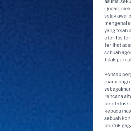
asumsi sek
Qodari, me
sejak awal 
mengenai ad
yang telah 
otoritas ter
terlihat ad
sebuah agen
tidak pern
Konsep per
ruang bagi 
sebagaiman
rencana alt
berstatus s
kepada masy
sebuah kon
bentuk gaga