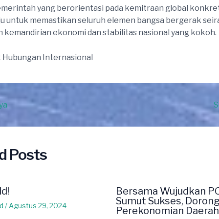
emerintah yang berorientasi pada kemitraan global konkre
ju untuk memastikan seluruh elemen bangsa bergerak sei
kemandirian ekonomi dan stabilitas nasional yang kokoh.
 Hubungan Internasional
ya
S
d Posts
ld!
Bersama Wujudkan P
Sumut Sukses, Doron
d
/
Agustus 29, 2024
Perekonomian Daerah