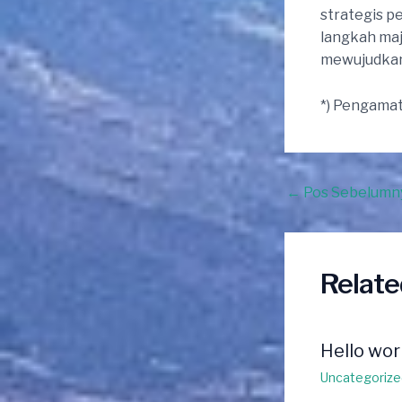
strategis p
langkah ma
mewujudkan 
*) Pengamat
Post
←
Pos Sebelumn
navigation
Relate
Hello wor
Uncategorize