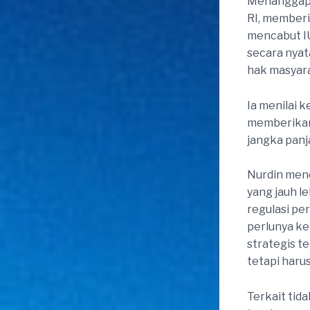
Menanggapi 
RI, memberi
mencabut IU
secara nyat
hak masyara
Ia menilai 
memberikan 
jangka panj
Nurdin men
yang jauh le
regulasi pe
perlunya ke
strategis t
tetapi haru
Terkait tid