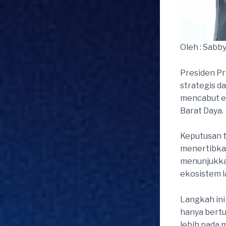
Oleh : Sabby
Presiden Pr
strategis d
mencabut em
Barat Daya.
Keputusan 
menertibkan
menunjukka
ekosistem l
Langkah in
hanya bertu
lebih pada 