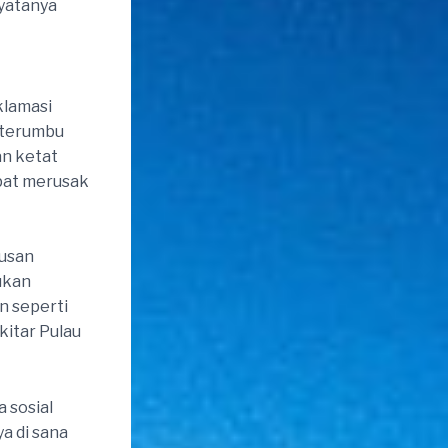
nyatanya
klamasi
i terumbu
n ketat
apat merusak
tusan
ukan
n seperti
kitar Pulau
 sosial
a di sana