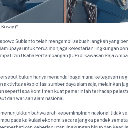
 Kosay )*
abowo Subianto telah mengambil sebuah langkah yang ber
alam upaya untuk terus menjaga kelestarian lingkungan de
pat Izin Usaha Pertambangan (IUP) di kawasan Raja Ampa
tersebut bukan hanya menandai bagaimana ketegasan neg
 aktivitas eksploitasi sumber daya alam saja, melainkan ju
n seperti apa komitmen kuat pemerintah terhadap pelest
aut dan warisan alam nasional.
i menunjukkan bahwa arah kepemimpinan nasional tidak s
mpu pada kalkulasi ekonomi secara jangka pendek semata,
memperhatikan keberlanjutan lingkungan hidup dan keadila