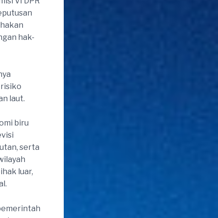
misi VI DPR
keputusan
ihakan
ngan hak-
nya
risiko
n laut.
omi biru
visi
utan, serta
wilayah
hak luar,
l.
 pemerintah