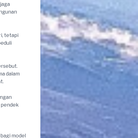
jaga
angunan
, tetapi
eduli
ersebut.
ama dalam
t.
engan
a pendek
 bagi model