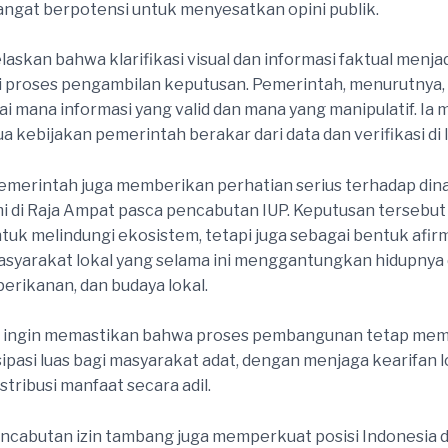
sangat berpotensi untuk menyesatkan opini publik.
laskan bahwa klarifikasi visual dan informasi faktual menja
i proses pengambilan keputusan. Pemerintah, menurutnya, 
ai mana informasi yang valid dan mana yang manipulatif. I
 kebijakan pemerintah berakar dari data dan verifikasi di 
n, pemerintah juga memberikan perhatian serius terhadap din
 di Raja Ampat pasca pencabutan IUP. Keputusan tersebut
ntuk melindungi ekosistem, tetapi juga sebagai bentuk afir
syarakat lokal yang selama ini menggantungkan hidupnya 
perikanan, dan budaya lokal.
 ingin memastikan bahwa proses pembangunan tetap me
sipasi luas bagi masyarakat adat, dengan menjaga kearifan l
tribusi manfaat secara adil.
cabutan izin tambang juga memperkuat posisi Indonesia 