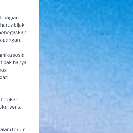
di bagian
harus bijak
a menegaskan
lapangan.
amika sosial
 tidak hanya
masi
dari
mberikan
okal serta
dalam forum