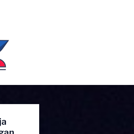
ja
gan