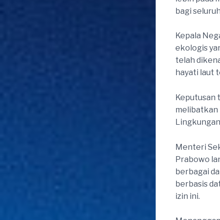
bagi seluruh
Kepala Nega
ekologis y
telah diken
hayati laut t
Keputusan t
melibatkan
Lingkungan 
Menteri Se
Prabowo la
berbagai da
berbasis da
izin ini.