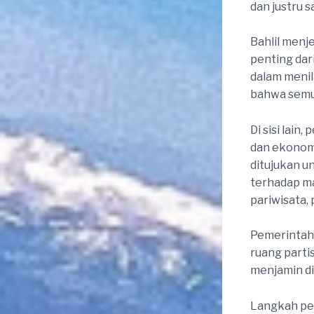
dan justru 
Bahlil menje
penting dar
dalam menil
bahwa semua
Di sisi lai
dan ekonomi
ditujukan u
terhadap ma
pariwisata, 
Pemerintah
ruang parti
menjamin dis
Langkah pen