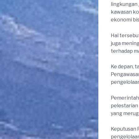
lingkungan 
kawasan ko
ekonomi bis
Hal tersebu
juga mening
terhadap m
Ke depan, t
Pengawasan,
pengelolaan
Pemerintah
pelestarian
yang merugi
Keputusan P
pengelolaan