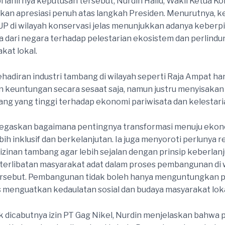
lahirnya keputusan tersebut, Nurdin Halid, Wakil Ketua Ko
kan apresiasi penuh atas langkah Presiden. Menurutnya, 
P di wilayah konservasi jelas menunjukkan adanya keberp
a dari negara terhadap pelestarian ekosistem dan perlindu
kat lokal.
kehadiran industri tambang di wilayah seperti Raja Ampat ha
keuntungan secara sesaat saja, namun justru menyisakan 
ang yang tinggi terhadap ekonomi pariwisata dan kelestaria
egaskan bagaimana pentingnya transformasi menuju ekon
bih inklusif dan berkelanjutan. Ia juga menyoroti perlunya re
rizinan tambang agar lebih sejalan dengan prinsip keberlanj
terlibatan masyarakat adat dalam proses pembangunan di 
ersebut. Pembangunan tidak boleh hanya menguntungkan pi
s menguatkan kedaulatan sosial dan budaya masyarakat loka
ak dicabutnya izin PT Gag Nikel, Nurdin menjelaskan bahwa