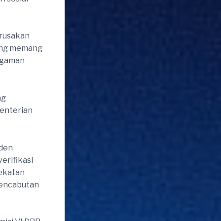
erusakan
yang memang
ragaman
ng
enterian
iden
erifikasi
dekatan
pencabutan