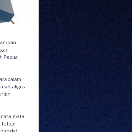
ani dan
ngan
t, Papua
ara dalam
ga sekaligus
arian
emata-mata
 tetapi
n sosial