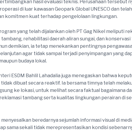
rtimbangkan hasil evaluasi teknis. Perusahaan tersebut 
operasi di luar kawasan Geopark Global UNESCO dan telah
n komitmen kuat terhadap pengelolaan lingkungan.
ogram yang telah dijalankan oleh PT Gag Nikel meliputi re
 tambang, rehabilitasi daerah aliran sungai, dan konservas
mun demikian, ia tetap menekankan pentingnya pengawasa
elanjutan agar tidak sampai terjadi penyimpangan yang d
maupun budaya lokal.
nteri ESDM Bahlil Lahadalia juga menegaskan bahwa kepu
tidak dibuat secara reaktif. Ia bersama timnya telah melak
ngsung ke lokasi, untuk melihat secara faktual bagaimana da
 reklamasi tambang serta kualitas lingkungan perairan di se
 menyesalkan beredarnya sejumlah informasi visual di media
ap sama sekali tidak merepresentasikan kondisi sebenarny