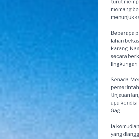
turut mempe
memang ber
menunjukka
Beberapa pr
lahan bekas
karang. Na
secara berk
lingkungan 
Senada, Me
pemerintah 
tinjauan la
apa kondisi
Gag.
Ia kemudian
yang diangg