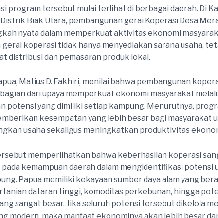
i program tersebut mulai terlihat di berbagai daerah. Di 
Distrik Biak Utara, pembangunan gerai Koperasi Desa Mer
gkah nyata dalam memperkuat aktivitas ekonomi masyarak
gerai koperasi tidak hanya menyediakan sarana usaha, tet
at distribusi dan pemasaran produk lokal.
pua, Matius D. Fakhiri, menilai bahwa pembangunan kopera
bagian dari upaya memperkuat ekonomi masyarakat melalu
 potensi yang dimiliki setiap kampung. Menurutnya, prog
emberikan kesempatan yang lebih besar bagi masyarakat 
kan usaha sekaligus meningkatkan produktivitas ekonomi
ersebut memperlihatkan bahwa keberhasilan koperasi san
 pada kemampuan daerah dalam mengidentifikasi potensi 
ung. Papua memiliki kekayaan sumber daya alam yang bera
pertanian dataran tinggi, komoditas perkebunan, hingga pot
ang sangat besar. Jika seluruh potensi tersebut dikelola me
ng modern, maka manfaat ekonominya akan lebih besar da