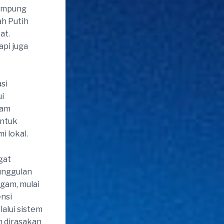
Kampung
ah Putih
at.
api juga
si
i
ram
untuk
 lokal.
gat
unggulan
gam, mulai
ensi
lalui sistem
n dirasakan