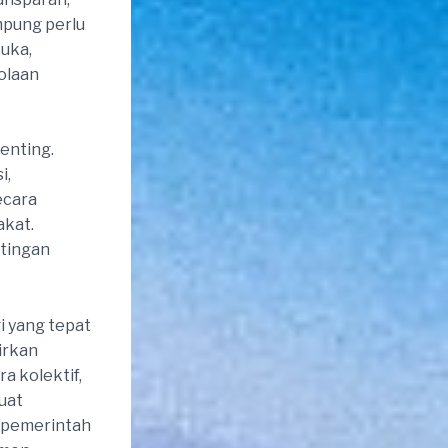
mpung perlu
uka,
olaan
enting.
i,
ecara
akat.
tingan
i yang tepat
irkan
a kolektif,
uat
 pemerintah