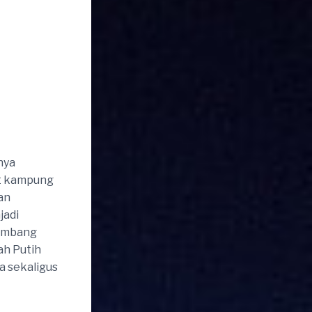
nya
at kampung
an
jadi
embang
ah Putih
a sekaligus