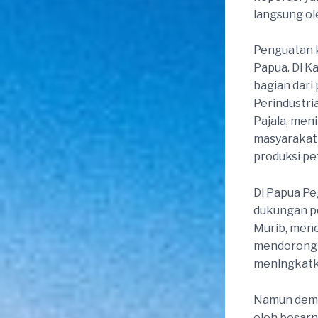
langsung ol
Penguatan k
Papua. Di K
bagian dari
Perindustr
Pajala, men
masyarakat
produksi pe
Di Papua P
dukungan pe
Murib, men
mendorong 
meningkatk
Namun demik
oleh besarn