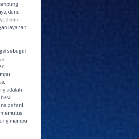
kampung
ya, dana
nyediaan
gan layanan
gsi sebagai
sa.
an
ampu
s.
ng adalah
hasil
ena petani
uk memutus
 yang mampu