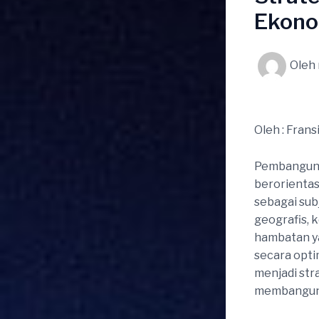
Ekono
Oleh
Oleh : Frans
Pembanguna
berorienta
sebagai su
geografis, k
hambatan y
secara opti
menjadi str
membangun 