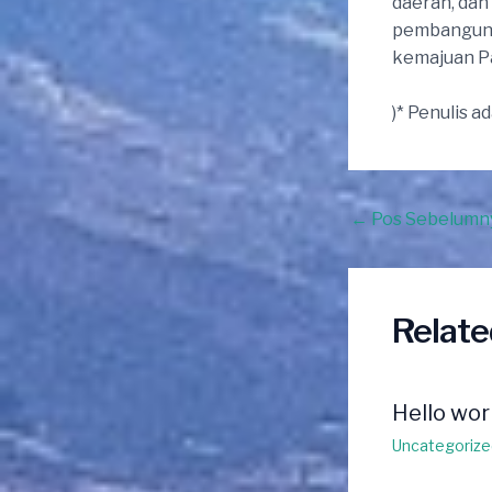
daerah, dan
pembanguna
kemajuan Pa
)* Penulis 
Post
←
Pos Sebelumn
navigation
Relate
Hello wor
Uncategorize