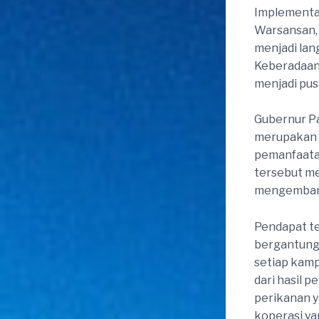
Implementas
Warsansan, 
menjadi lan
Keberadaan 
menjadi pus
Gubernur Pa
merupakan 
pemanfaatan
tersebut m
mengembang
Pendapat t
bergantung
setiap kamp
dari hasil 
perikanan y
koperasi ya