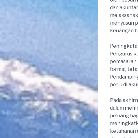
dan akuntab
melaksanak
menyusun p
keuangan be
Peningkatan
Pengurus ko
pemasaran, 
formal, tet
Pendamping
perlu dilak
Pada akhirn
dalam memp
peluang bag
meningkatka
ketahanan 