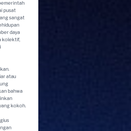
 pemerintah
i pusat
yang sangat
ehidupan
mber daya
 kolektif,
i
ikan.
ar atau
kung
kkan bahwa
ainkan
 yang kokoh.
gius
angan