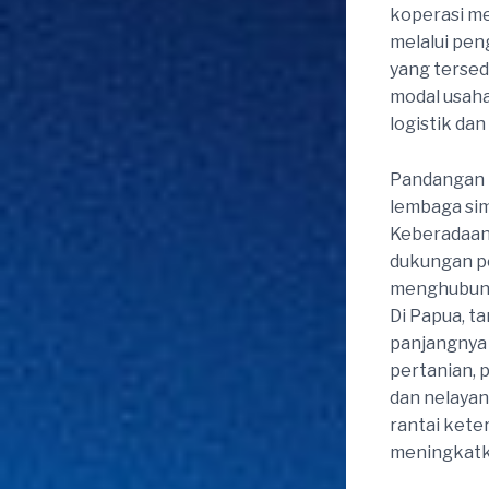
koperasi m
melalui pen
yang terse
modal usah
logistik da
Pandangan 
lembaga sim
Keberadaan 
dukungan p
menghubungk
Di Papua, t
panjangnya 
pertanian, 
dan nelayan
rantai ket
meningkatka