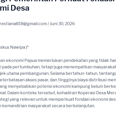
mi Desa
restiana818@gmail.com
/
Juni 30, 2026
iskus Nawipa )*
n ekonomi Papua memerlukan pendekatan yang tidak ha
si pada pertumbuhan, tetapi juga menempatkan masyarak
bjek utama pembangunan. Selama bertahun-tahun, tantang
eterbatasan akses pasar, dan tingginya biaya distribusi men
ang menyebabkan potensi ekonomi kampung belum berk
mal. Dalam konteks tersebut, kehadiran Koperasi Desa Mer
ategi yang relevan untuk memperkuat fondasi ekonomi des
kemandirian masyarakat secara berkelanjutan.