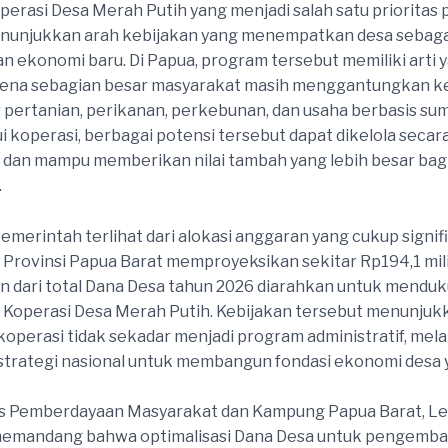
erasi Desa Merah Putih yang menjadi salah satu prioritas
enunjukkan arah kebijakan yang menempatkan desa sebaga
 ekonomi baru. Di Papua, program tersebut memiliki arti 
rena sebagian besar masyarakat masih menggantungkan k
 pertanian, perikanan, perkebunan, dan usaha berbasis su
ui koperasi, berbagai potensi tersebut dapat dikelola secara
, dan mampu memberikan nilai tambah yang lebih besar bag
.
merintah terlihat dari alokasi anggaran yang cukup signif
Provinsi Papua Barat memproyeksikan sekitar Rp194,1 mili
n dari total Dana Desa tahun 2026 diarahkan untuk mendu
 Koperasi Desa Merah Putih. Kebijakan tersebut menunju
operasi tidak sekadar menjadi program administratif, mel
 strategi nasional untuk membangun fondasi ekonomi desa
as Pemberdayaan Masyarakat dan Kampung Papua Barat, Le
emandang bahwa optimalisasi Dana Desa untuk pengemb