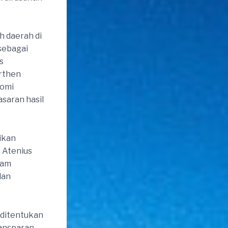
h daerah di
sebagai
s
rthen
nomi
saran hasil
ikan
 Atenius
lam
dan
 ditentukan
ransparan,