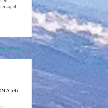
umen
percepat
elanjutnya Pos
→
ON Aceh-
g
024