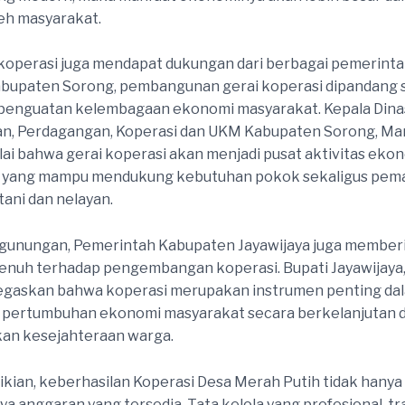
eh masyarakat.
operasi juga mendapat dukungan dari berbagai pemerinta
abupaten Sorong, pembangunan gerai koperasi dipandang 
 penguatan kelembagaan ekonomi masyarakat. Kepala Dina
ian, Perdagangan, Koperasi dan UKM Kabupaten Sorong, Ma
ilai bahwa gerai koperasi akan menjadi pusat aktivitas eko
 yang mampu mendukung kebutuhan pokok sekaligus pema
tani dan nelayan.
egunungan, Pemerintah Kabupaten Jayawijaya juga member
nuh terhadap pengembangan koperasi. Bupati Jayawijaya,
egaskan bahwa koperasi merupakan instrumen penting da
pertumbuhan ekonomi masyarakat secara berkelanjutan 
an kesejahteraan warga.
ian, keberhasilan Koperasi Desa Merah Putih tidak hanya
ya anggaran yang tersedia. Tata kelola yang profesional, t