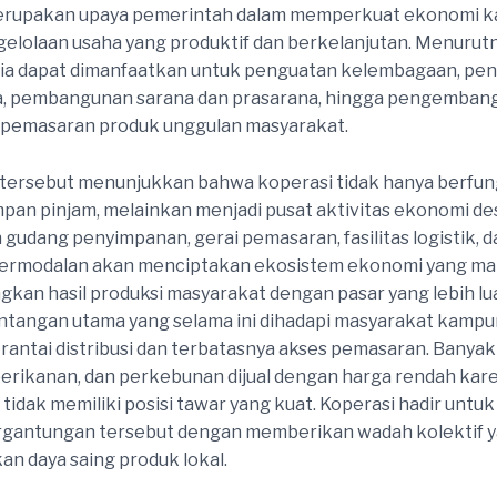
erupakan upaya pemerintah dalam memperkuat ekonomi 
gelolaan usaha yang produktif dan berkelanjutan. Menurutn
dia dapat dimanfaatkan untuk penguatan kelembagaan, pe
a, pembangunan sarana dan prasarana, hingga pengemban
n pemasaran produk unggulan masyarakat.
tersebut menunjukkan bahwa koperasi tidak hanya berfun
pan pinjam, melainkan menjadi pusat aktivitas ekonomi de
gudang penyimpanan, gerai pemasaran, fasilitas logistik, d
ermodalan akan menciptakan ekosistem ekonomi yang m
an hasil produksi masyarakat dengan pasar yang lebih lua
antangan utama yang selama ini dihadapi masyarakat kampu
rantai distribusi dan terbatasnya akses pemasaran. Banyak 
perikanan, dan perkebunan dijual dengan harga rendah kar
 tidak memiliki posisi tawar yang kuat. Koperasi hadir unt
ergantungan tersebut dengan memberikan wadah kolektif
n daya saing produk lokal.