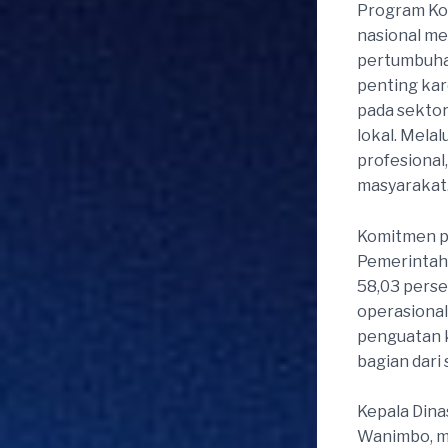
Program Kop
nasional m
pertumbuhan
penting ka
pada sektor
lokal. Melal
profesional
masyarakat
Komitmen pe
Pemerintah 
58,03 perse
operasional
penguatan k
bagian dari
Kepala Din
Wanimbo, m