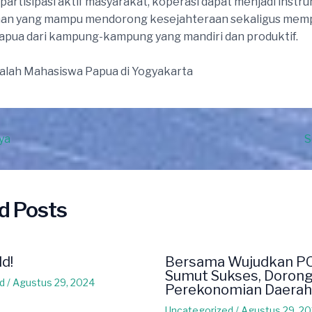
 partisipasi aktif masyarakat, koperasi dapat menjadi instr
n yang mampu mendorong kesejahteraan sekaligus mem
pua dari kampung-kampung yang mandiri dan produktif.
adalah Mahasiswa Papua di Yogyakarta
ya
S
d Posts
ld!
Bersama Wujudkan P
Sumut Sukses, Doron
d
/
Agustus 29, 2024
Perekonomian Daerah
Uncategorized
/
Agustus 29, 2