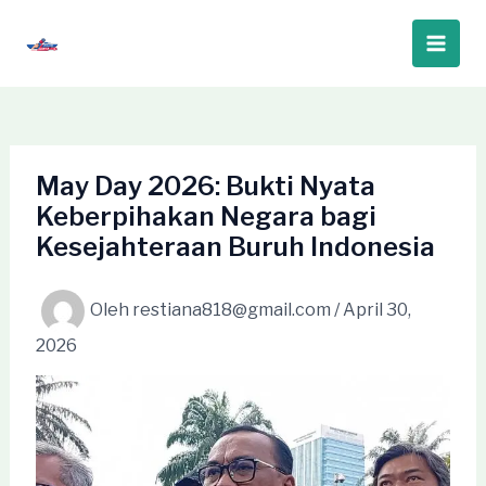
Lewati
ke
Main
konten
Men
May Day 2026: Bukti Nyata
Keberpihakan Negara bagi
Kesejahteraan Buruh Indonesia
Oleh
restiana818@gmail.com
/
April 30,
2026