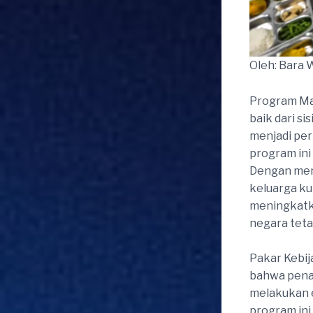
Oleh: Bara 
Program Mak
baik dari si
menjadi per
program in
Dengan mem
keluarga ku
meningkatka
negara teta
Pakar Kebij
bahwa pena
melakukan e
program in