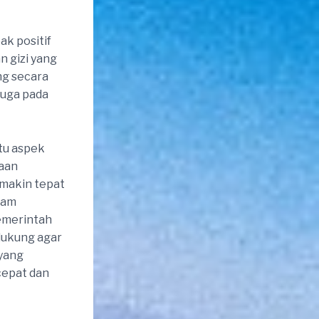
ak positif
 gizi yang
ng secara
juga pada
tu aspek
naan
emakin tepat
alam
emerintah
ndukung agar
 yang
cepat dan