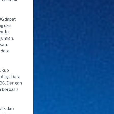
BG dapat
ng dan
bantu
 jumlah,
 satu
 data
cukup
ting. Data
MBG. Dengan
a berbasis
lik dan