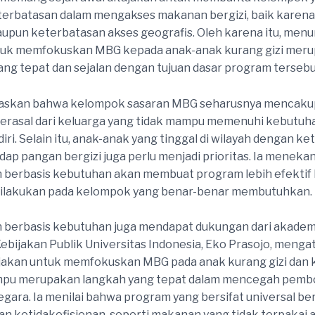
terbatasan dalam mengakses makanan bergizi, baik karena
pun keterbatasan akses geografis. Oleh karena itu, menu
tuk memfokuskan MBG kepada anak-anak kurang gizi mer
ang tepat dan sejalan dengan tujuan dasar program tersebu
laskan bahwa kelompok sasaran MBG seharusnya mencaku
erasal dari keluarga yang tidak mampu memenuhi kebutuha
iri. Selain itu, anak-anak yang tinggal di wilayah dengan k
dap pangan bergizi juga perlu menjadi prioritas. Ia menek
 berbasis kebutuhan akan membuat program lebih efektif
 dilakukan pada kelompok yang benar-benar membutuhkan.
berbasis kebutuhan juga mendapat dukungan dari akademis
bijakan Publik Universitas Indonesia, Eko Prasojo, menga
jakan untuk memfokuskan MBG pada anak kurang gizi dan 
pu merupakan langkah yang tepat dalam mencegah pemb
gara. Ia menilai bahwa program yang bersifat universal be
n ketidakefisienan, seperti makanan yang tidak terpakai a