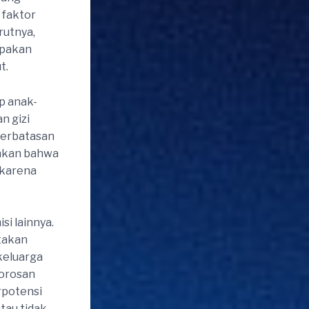
 faktor
rutnya,
upakan
t.
p anak-
n gizi
eterbatasan
ankan bahwa
 karena
i lainnya.
takan
keluarga
orosan
rpotensi
tau tidak