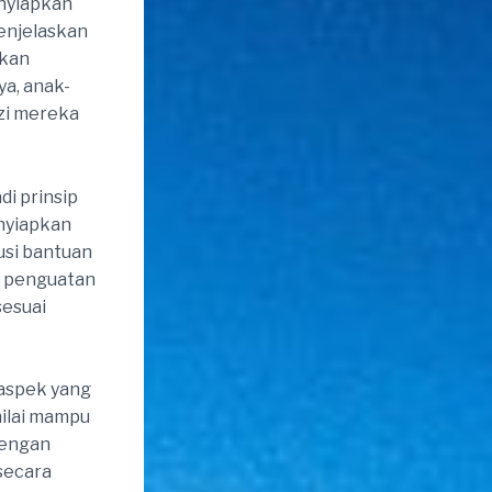
enyiapkan
enjelaskan
nkan
a, anak-
izi mereka
i prinsip
nyiapkan
usi bantuan
an penguatan
sesuai
 aspek yang
nilai mampu
 dengan
secara