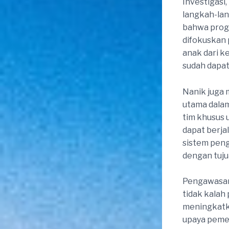
Investigasi
langkah-lan
bahwa progr
difokuskan 
anak dari k
sudah dapat
Nanik juga
utama dalam
tim khusus 
dapat berjal
sistem peng
dengan tuju
Pengawasan 
tidak kalah
meningkatka
upaya pemer