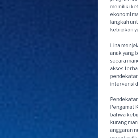
memiliki ke
ekonomi mau
langkah un
kebijakan y
Lina menje
anak yang b
secara mand
akses terha
pendekatan
intervensi
Pendekatan 
Pengamat Ke
bahwa kebi
kurang mam
anggaran ne
menghasilka