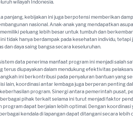
luruh wilayah Indonesia.
a panjang, kebijakan ini juga berpotensi memberikan damp
embangunan nasional. Anak-anak yang mendapatkan asupan
memiliki peluang lebih besar untuk tumbuh dan berkemba
l ini tidak hanya berdampak pada kesehatan individu, tetapi 
as dan daya saing bangsa secara keseluruhan.
istem data penerima manfaat program ini menjadi salah sa
g terus diupayakan dalam mendukung efektivitas pelaksa
Langkah ini berkontribusi pada penyaluran bantuan yang s
sisi lain, koordinasi antar lembaga juga berperan penting d
eberhasilan program. Sinergi antara pemerintah pusat, p
 berbagai pihak terkait selama ini turut menjadi faktor pe
 program dapat berjalan lebih optimal. Dengan koordinasi
berbagai kendala di lapangan dapat ditangani secara lebih 