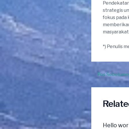
Pendekatan
strategis u
fokus pada 
memberikan 
masyarakat
*) Penulis 
Post
←
Pos Sebelumn
navigation
Relate
Hello wor