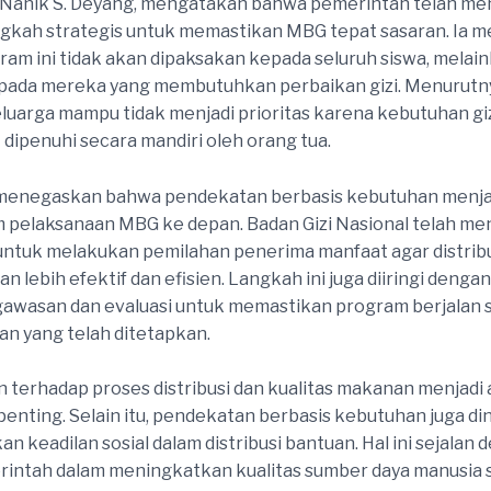
, Nanik S. Deyang, mengatakan bahwa pemerintah telah m
gkah strategis untuk memastikan MBG tepat sasaran. Ia m
am ini tidak akan dipaksakan kepada seluruh siswa, melai
pada mereka yang membutuhkan perbaikan gizi. Menurutny
eluarga mampu tidak menjadi prioritas karena kebutuhan g
 dipenuhi secara mandiri oleh orang tua.
 menegaskan bahwa pendekatan berbasis kebutuhan menjad
 pelaksanaan MBG ke depan. Badan Gizi Nasional telah me
untuk melakukan pemilahan penerima manfaat agar distrib
an lebih efektif dan efisien. Langkah ini juga diiringi deng
awasan dan evaluasi untuk memastikan program berjalan 
an yang telah ditetapkan.
terhadap proses distribusi dan kualitas makanan menjadi
 penting. Selain itu, pendekatan berbasis kebutuhan juga di
n keadilan sosial dalam distribusi bantuan. Hal ini sejalan
intah dalam meningkatkan kualitas sumber daya manusia 