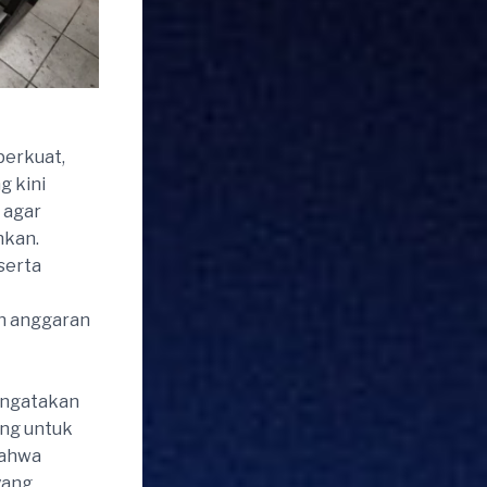
perkuat,
g kini
 agar
hkan.
serta
an anggaran
mengatakan
ng untuk
bahwa
yang