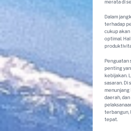
merata di se
Dalam jangk
terhadap p
cukup akan 
optimal. Ha
produktivit
Penguatan s
penting yan
kebijakan. 
sasaran. Di 
menunjang k
daerah, dan
pelaksanaan
terbangun, 
tepat.