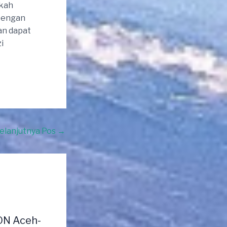
kah
 Dengan
an dapat
i
elanjutnya Pos
→
ON Aceh-