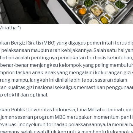
Winatha *)
an Bergizi Gratis (MBG) yang digagas pemerintah terus di
si pelaksanaan maupun arah kebijakannya. Salah satu hal yan
hatian adalah pentingnya pendekatan berbasis kebutuhan,
i benar-benar menjangkau kelompok yang paling membutu
prioritaskan anak-anak yang mengalami kekurangan gizi 
rang mampu, langkah ini dinilai lebih tepat sasaran dalam
n kualitas gizi nasional sekaligus memastikan pengguna
p efektif dan optimal.
akan Publik Universitas Indonesia, Lina Miftahul Jannah, 
jaman sasaran program MBG merupakan momentum penti
valuasi menyeluruh terhadap pelaksanaannya. Ia menilai 
i memang sejak awal ditujukan untuk membantu kelompok 