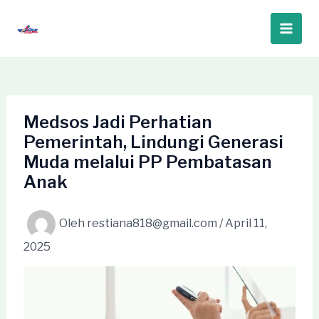
Lewati
ke
Main
konten
Men
Medsos Jadi Perhatian
Pemerintah, Lindungi Generasi
Muda melalui PP Pembatasan
Anak
Oleh
restiana818@gmail.com
/
April 11,
2025