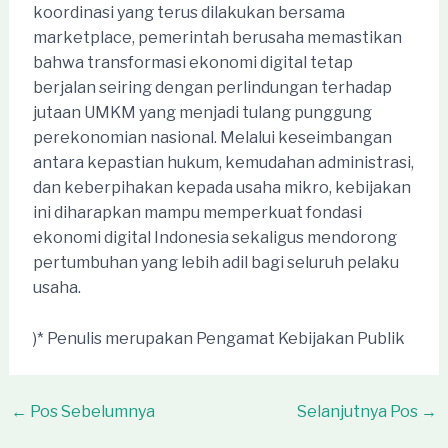
koordinasi yang terus dilakukan bersama
marketplace, pemerintah berusaha memastikan
bahwa transformasi ekonomi digital tetap
berjalan seiring dengan perlindungan terhadap
jutaan UMKM yang menjadi tulang punggung
perekonomian nasional. Melalui keseimbangan
antara kepastian hukum, kemudahan administrasi,
dan keberpihakan kepada usaha mikro, kebijakan
ini diharapkan mampu memperkuat fondasi
ekonomi digital Indonesia sekaligus mendorong
pertumbuhan yang lebih adil bagi seluruh pelaku
usaha.
)* Penulis merupakan Pengamat Kebijakan Publik
Post
←
Pos Sebelumnya
Selanjutnya Pos
→
navigation