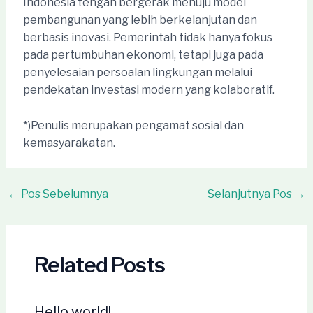
Indonesia tengah bergerak menuju model
pembangunan yang lebih berkelanjutan dan
berbasis inovasi. Pemerintah tidak hanya fokus
pada pertumbuhan ekonomi, tetapi juga pada
penyelesaian persoalan lingkungan melalui
pendekatan investasi modern yang kolaboratif.
*)Penulis merupakan pengamat sosial dan
kemasyarakatan.
Post
←
Pos Sebelumnya
Selanjutnya Pos
→
navigation
Related Posts
Hello world!