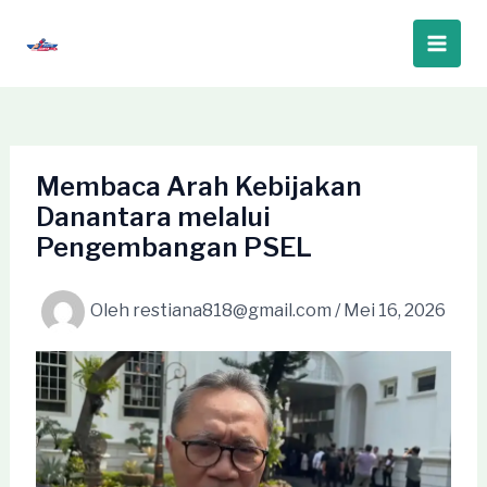
Lewati
ke
Main
konten
Men
Membaca Arah Kebijakan
Danantara melalui
Pengembangan PSEL
Oleh
restiana818@gmail.com
/
Mei 16, 2026