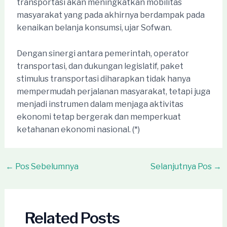
transportasi akan meningkatkan mobilitas
masyarakat yang pada akhirnya berdampak pada
kenaikan belanja konsumsi, ujar Sofwan.
Dengan sinergi antara pemerintah, operator
transportasi, dan dukungan legislatif, paket
stimulus transportasi diharapkan tidak hanya
mempermudah perjalanan masyarakat, tetapi juga
menjadi instrumen dalam menjaga aktivitas
ekonomi tetap bergerak dan memperkuat
ketahanan ekonomi nasional. (*)
Post
←
Pos Sebelumnya
Selanjutnya Pos
→
navigation
Related Posts