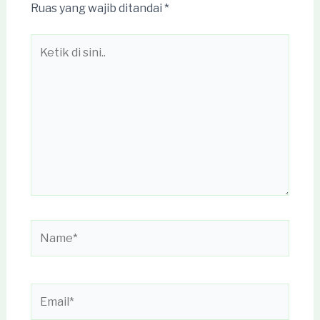
Ruas yang wajib ditandai
*
Ketik
di
sini..
Name*
Email*