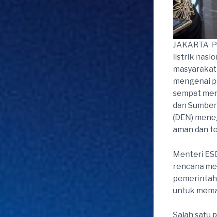
JAKARTA  
listrik nas
masyarakat 
mengenai po
sempat menj
dan Sumber 
(DEN) meneg
aman dan te
Menteri ESD
rencana me
pemerintah
untuk memas
Salah satu