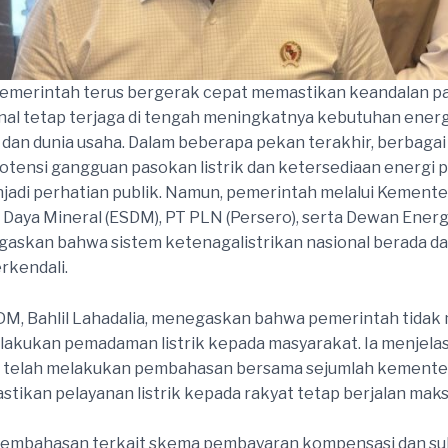
Pemerintah terus bergerak cepat memastikan keandalan p
ional tetap terjaga di tengah meningkatnya kebutuhan energ
dan dunia usaha. Dalam beberapa pekan terakhir, berbagai 
tensi gangguan pasokan listrik dan ketersediaan energi 
adi perhatian publik. Namun, pemerintah melalui Kemente
Daya Mineral (ESDM), PT PLN (Persero), serta Dewan Energ
askan bahwa sistem ketenagalistrikan nasional berada da
rkendali.
M, Bahlil Lahadalia, menegaskan bahwa pemerintah tidak 
lakukan pemadaman listrik kepada masyarakat. Ia menjel
 telah melakukan pembahasan bersama sejumlah kementer
tikan pelayanan listrik kepada rakyat tetap berjalan maks
 pembahasan terkait skema pembayaran kompensasi dan su