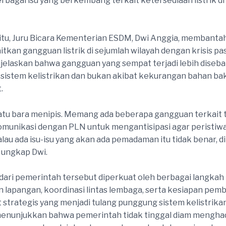
rbagai isu yang berkembang terkait ketersediaan listrik di
tu, Juru Bicara Kementerian ESDM, Dwi Anggia, membantah
tkan gangguan listrik di sejumlah wilayah dengan krisis p
njelaskan bahwa gangguan yang sempat terjadi lebih diseb
 sistem kelistrikan dan bukan akibat kekurangan bahan ba
.
batu bara menipis. Memang ada beberapa gangguan terkait t
munikasi dengan PLN untuk mengantisipasi agar peristiwa 
alau ada isu-isu yang akan ada pemadaman itu tidak benar, d
 ungkap Dwi.
ari pemerintah tersebut diperkuat oleh berbagai langkah
lapangan, koordinasi lintas lembaga, serta kesiapan pem
strategis yang menjadi tulang punggung sistem kelistrikan
 menunjukkan bahwa pemerintah tidak tinggal diam menghad