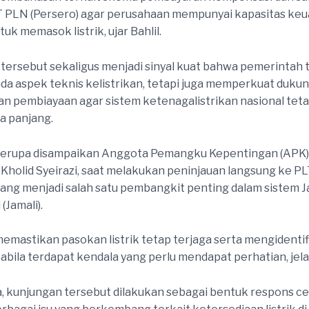
T PLN (Persero) agar perusahaan mempunyai kapasitas ke
k memasok listrik, ujar Bahlil.
tersebut sekaligus menjadi sinyal kuat bahwa pemerintah 
da aspek teknis kelistrikan, tetapi juga memperkuat duku
an pembiayaan agar sistem ketenagalistrikan nasional teta
a panjang.
serupa disampaikan Anggota Pemangku Kepentingan (APK)
olid Syeirazi, saat melakukan peninjauan langsung ke P
ang menjadi salah satu pembangkit penting dalam sistem 
(Jamali).
 memastikan pasokan listrik tetap terjaga serta mengidentif
abila terdapat kendala yang perlu mendapat perhatian, jela
 kunjungan tersebut dilakukan sebagai bentuk respons c