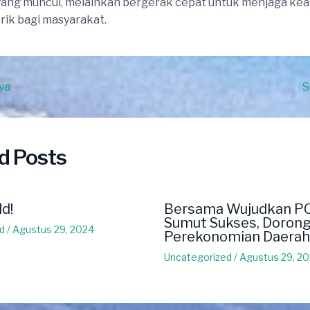
yang muncul, melainkan bergerak cepat untuk menjaga ke
trik bagi masyarakat.
ya
S
d Posts
ld!
Bersama Wujudkan P
Sumut Sukses, Doron
d
/
Agustus 29, 2024
Perekonomian Daerah
Uncategorized
/
Agustus 29, 2