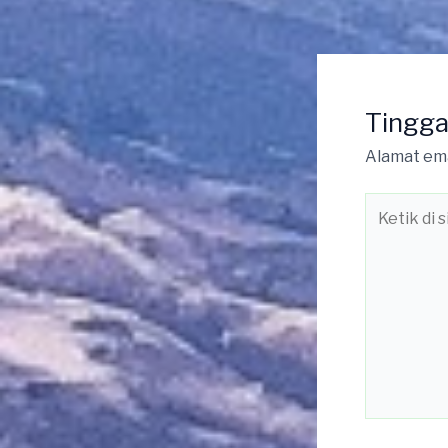
Tingga
Alamat ema
Ketik
di
sini..