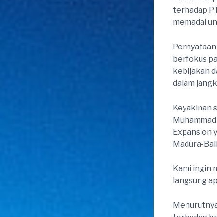
terhadap P
memadai untu
Pernyataan 
berfokus pa
kebijakan d
dalam jangk
Keyakinan 
Muhammad Kh
Expansion y
Madura-Bali 
Kami ingin
langsung ap
Menurutnya,