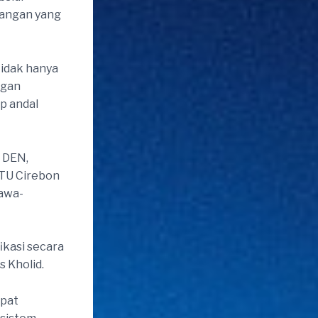
uangan yang
tidak hanya
ngan
p andal
 DEN,
LTU Cirebon
Jawa-
ikasi secara
s Kholid.
epat