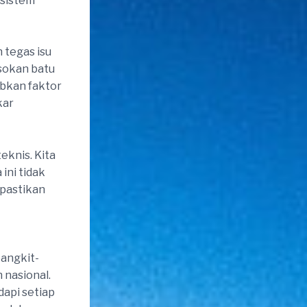
 sistem
 tegas isu
asokan batu
abkan faktor
kar
eknis. Kita
ini tidak
ipastikan
bangkit-
 nasional.
api setiap