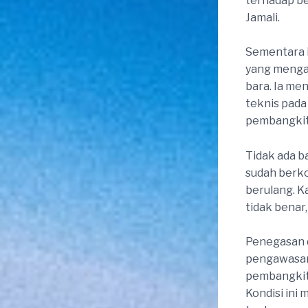
terhadap be
Jamali.
Sementara i
yang mengai
bara. Ia me
teknis pada
pembangkit
Tidak ada 
sudah berko
berulang. K
tidak benar,
Penegasan d
pengawasan 
pembangkit 
Kondisi ini