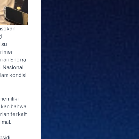
asokan
i
isu
primer
rian Energi
i Nasional
lam kondisi
memiliki
askan bahwa
ian terkait
imal.
bsidi