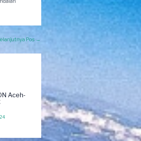
andalan
elanjutnya Pos
→
ON Aceh-
g
024