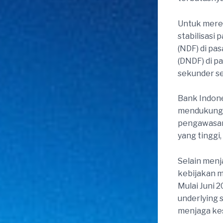
Untuk mere
stabilisasi 
(NDF) di pa
(DNDF) di p
sekunder se
Bank Indon
mendukung s
pengawasan 
yang tinggi,
Selain menj
kebijakan m
Mulai Juni 
underlying 
menjaga kes