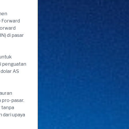
umen
le Forward
Forward
N) di pasar
 untuk
ui penguatan
 dolar AS
bauran
 pro-pasar.
g tanpa
n dari upaya