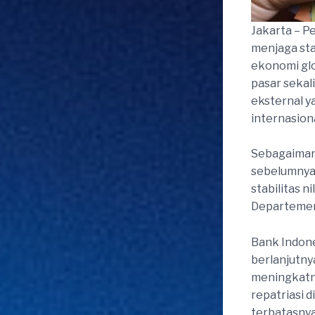
Jakarta – P
menjaga sta
ekonomi glo
pasar seka
eksternal y
internasiona
Sebagaima
sebelumnya,
stabilitas n
Departemen
Bank Indone
berlanjutnya
meningkatny
repatriasi 
terbatasnya