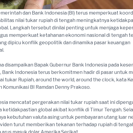
emerintah dan Bank Indonesia (BI) terus memperkuat koord
bilitas nilai tukar rupiah di tengah meningkatnya ketidakp
bal. Langkah tersebut dinilai penting untuk menjaga kepe
ligus memperkuat ketahanan ekonomi nasional di tengah 
ang dipicu konflik geopolitik dan dinamika pasar keuangan
l.
na disampaikan Bapak Gubernur Bank Indonesia pada kes
 Bank Indonesia terus berkomitmen hadir di pasar untuk 
ilai tukar Rupiah, around the world, around the clock, kata K
 Komunikasi BI Ramdan Denny Prakoso.
sia mencatat pergerakan nilai tukar rupiah saat ini dipeng
 ketidakpastian global akibat konflik di Timur Tengah. Selai
a kebutuhan valuta asing untuk pembayaran utang luar ne
dividen turut memberikan tekanan terhadap rupiah di tenga
 arus masuk dolar Amerika Serikat.