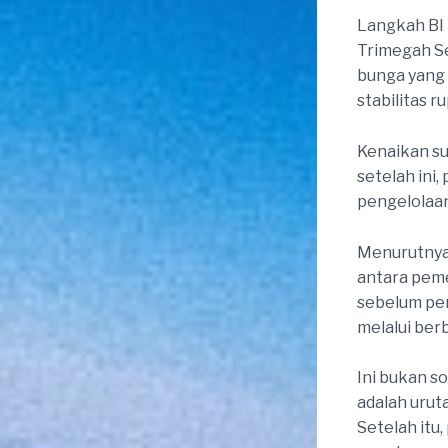
Langkah BI
Trimegah Se
bunga yang
stabilitas 
Kenaikan s
setelah ini,
pengelolaan
Menurutnya,
antara pemer
sebelum pe
melalui ber
Ini bukan 
adalah uruta
Setelah itu