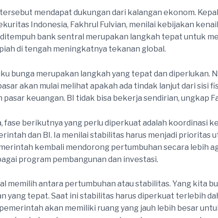
 tersebut mendapat dukungan dari kalangan ekonom. Kep
kuritas Indonesia, Fakhrul Fulvian, menilai kebijakan kena
 ditempuh bank sentral merupakan langkah tepat untuk m
rupiah di tengah meningkatnya tekanan global.
uku bunga merupakan langkah yang tepat dan diperlukan.
 pasar akan mulai melihat apakah ada tindak lanjut dari sisi fi
 pasar keuangan. BI tidak bisa bekerja sendirian, ungkap F
 fase berikutnya yang perlu diperkuat adalah koordinasi k
intah dan BI. Ia menilai stabilitas harus menjadi prioritas 
merintah kembali mendorong pertumbuhan secara lebih ag
bagai program pembangunan dan investasi.
soal memilih antara pertumbuhan atau stabilitas. Yang kita 
n yang tepat. Saat ini stabilitas harus diperkuat terlebih da
, pemerintah akan memiliki ruang yang jauh lebih besar unt