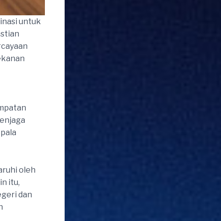
inasi untuk
astian
rcayaan
tekanan
empatan
menjaga
epala
aruhi oleh
n itu,
geri dan
h