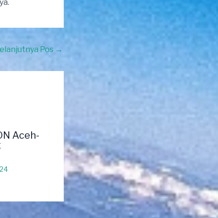
ya.
elanjutnya Pos
→
ON Aceh-
g
024