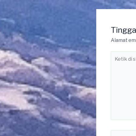
Tingga
Alamat ema
Ketik
di
sini..
Name*