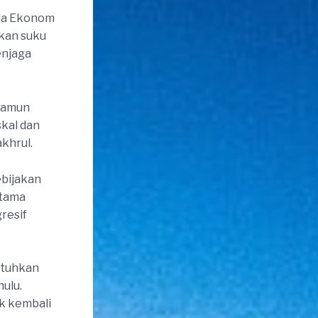
ala Ekonom
ikan suku
enjaga
 Namun
skal dan
akhrul.
ebijakan
utama
resif
butuhkan
hulu.
uk kembali