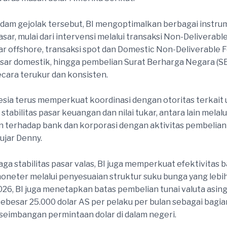
dam gejolak tersebut, BI mengoptimalkan berbagai instr
pasar, mulai dari intervensi melalui transaksi Non-Deliverab
sar offshore, transaksi spot dan Domestic Non-Deliverable 
asar domestik, hingga pembelian Surat Berharga Negara (SB
cara terukur dan konsisten.
esia terus memperkuat koordinasi dengan otoritas terkait
tabilitas pasar keuangan dan nilai tukar, antara lain melal
terhadap bank dan korporasi dengan aktivitas pembelian
 ujar Denny.
aga stabilitas pasar valas, BI juga memperkuat efektivitas 
oneter melalui penyesuaian struktur suku bunga yang lebih
2026, BI juga menetapkan batas pembelian tunai valuta asin
sebesar 25.000 dolar AS per pelaku per bulan sebagai bagia
eimbangan permintaan dolar di dalam negeri.