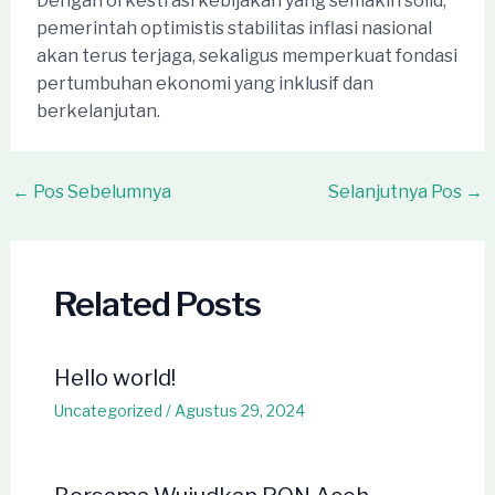
Dengan orkestrasi kebijakan yang semakin solid,
pemerintah optimistis stabilitas inflasi nasional
akan terus terjaga, sekaligus memperkuat fondasi
pertumbuhan ekonomi yang inklusif dan
berkelanjutan.
Post
←
Pos Sebelumnya
Selanjutnya Pos
→
navigation
Related Posts
Hello world!
Uncategorized
/
Agustus 29, 2024