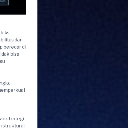
leks,
ilitas dan
 beredar di
tidak bisa
tau
angka
 memperkuat
an strategi
 struktural.