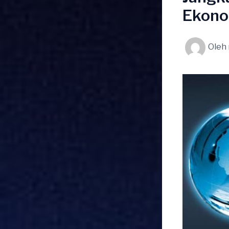
Ekono
Oleh