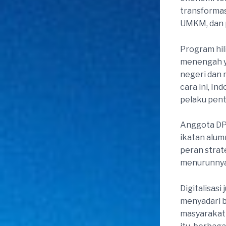
transformasi
UMKM, dan p
Program hil
menengah y
negeri dan
cara ini, In
pelaku penti
Anggota DP
ikatan alum
peran stra
menurunnya 
Digitalisas
menyadari 
masyarakat 