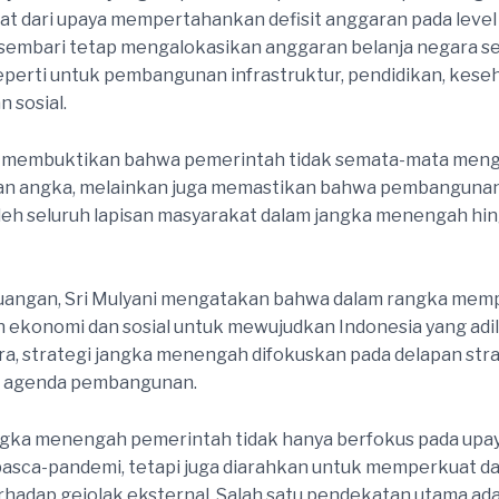
lihat dari upaya mempertahankan defisit anggaran pada level
 sembari tetap mengalokasikan anggaran belanja negara s
seperti untuk pembangunan infrastruktur, pendidikan, keseh
 sosial.
i membuktikan bahwa pemerintah tidak semata-mata meng
n angka, melainkan juga memastikan bahwa pembangunan
leh seluruh lapisan masyarakat dalam jangka menengah hi
uangan, Sri Mulyani mengatakan bahwa dalam rangka mem
 ekonomi dan sosial untuk mewujudkan Indonesia yang adil
ra, strategi jangka menengah difokuskan pada delapan str
 agenda pembangunan.
ngka menengah pemerintah tidak hanya berfokus pada upa
asca-pandemi, tetapi juga diarahkan untuk memperkuat d
hadap gejolak eksternal. Salah satu pendekatan utama ada