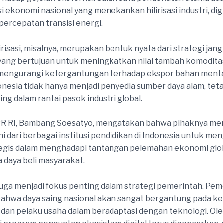
 ekonomi nasional yang menekankan hilirisasi industri, digi
ercepatan transisi energi.
irisasi, misalnya, merupakan bentuk nyata dari strategi jan
ang bertujuan untuk meningkatkan nilai tambah komodita
 mengurangi ketergantungan terhadap ekspor bahan ment
donesia tidak hanya menjadi penyedia sumber daya alam, teta
ng dalam rantai pasok industri global.
R RI, Bambang Soesatyo, mengatakan bahwa pihaknya me
ni dari berbagai institusi pendidikan di Indonesia untuk me
tegis dalam menghadapi tantangan pelemahan ekonomi glo
daya beli masyarakat.
i juga menjadi fokus penting dalam strategi pemerintah. Pe
bahwa daya saing nasional akan sangat bergantung pada 
dan pelaku usaha dalam beradaptasi dengan teknologi. Ol