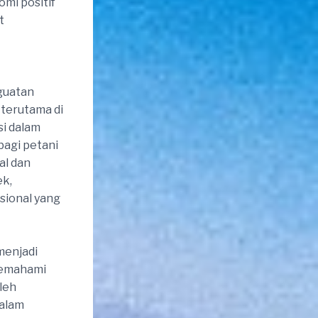
mi positif
t
nguatan
 terutama di
si dalam
bagi petani
al dan
ek,
sional yang
menjadi
memahami
leh
dalam