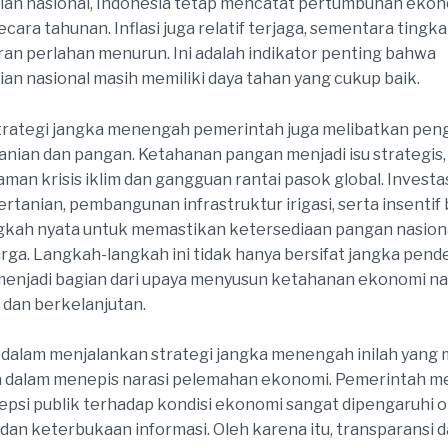
n nasional, Indonesia tetap mencatat pertumbuhan ekono
ecara tahunan. Inflasi juga relatif terjaga, sementara tingka
n perlahan menurun. Ini adalah indikator penting bahwa
n nasional masih memiliki daya tahan yang cukup baik.
n, strategi jangka menengah pemerintah juga melibatkan pe
anian dan pangan. Ketahanan pangan menjadi isu strategis,
man krisis iklim dan gangguan rantai pasok global. Investa
rtanian, pembangunan infrastruktur irigasi, serta insentif 
gkah nyata untuk memastikan ketersediaan pangan nasion
harga. Langkah-langkah ini tidak hanya bersifat jangka pend
enjadi bagian dari upaya menyusun ketahanan ekonomi na
dan berkelanjutan.
 dalam menjalankan strategi jangka menengah inilah yang 
a dalam menepis narasi pelemahan ekonomi. Pemerintah 
psi publik terhadap kondisi ekonomi sangat dipengaruhi o
dan keterbukaan informasi. Oleh karena itu, transparansi 