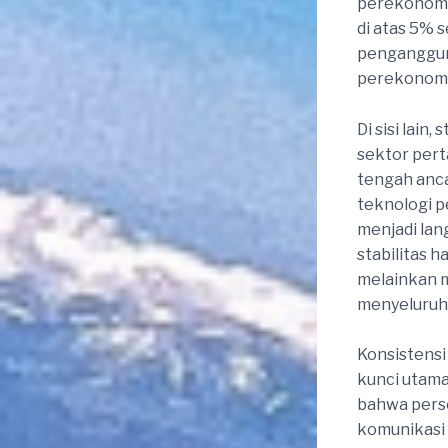
perekonomia
di atas 5% s
penganggura
perekonomia
Di sisi lai
sektor pert
tengah anca
teknologi pe
menjadi lan
stabilitas 
melainkan m
menyeluruh 
Konsistensi
kunci utam
bahwa perse
komunikasi 