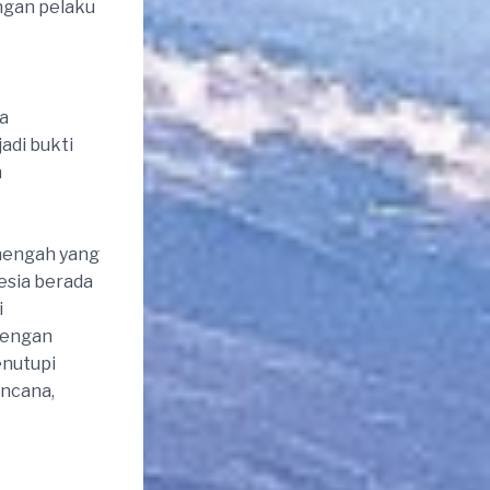
engan pelaku
ta
adi bukti
n
enengah yang
esia berada
i
dengan
enutupi
encana,