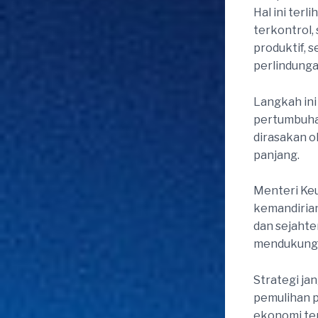
Hal ini ter
terkontrol,
produktif, 
perlindungan
Langkah in
pertumbuha
dirasakan o
panjang.
Menteri Ke
kemandirian
dan sejahte
mendukung
Strategi ja
pemulihan p
ekonomi ter