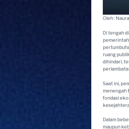
Oleh : Naura
Di tengah d
pemerintah 
pertumbuha
ruang publik
dihindari, t
perlambatan
Saat ini, pe
menengah te
fondasi eko
kesejahter
Dalam beber
maupun kebi