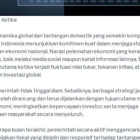
 Astika
inamika global dan tantangan domestik yang semakin komp
Indonesia menunjukkan komitmen kuat dalam menjaga stab
n ekonomi nasional. Narasi pelemahan ekonomi yang kerap
, baik melalui media sosial maupun kanal informasi lainnya, 
erutama ketika terjadi fluktuasi nilai tukar, tekanan inflasi, a
 investasi global.
merintah tidak tinggal diam. Sebaliknya, berbagai strategi j
lah dirancang dan terus dijalankan dengan tujuan utama
nomi, meningkatkan kepercayaan investor, serta menjaga
aan masyarakat secara menyeluruh.
apa bulan terakhir, pemerintah secara aktif menggencark
jakan fiskal yang disiplin dan responsif terhadap tantangan