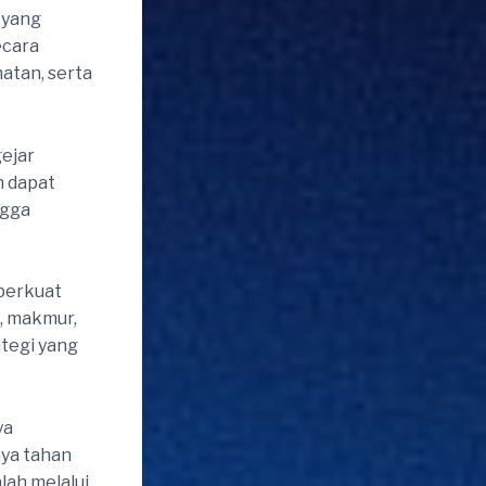
 yang
ecara
atan, serta
ejar
 dapat
ngga
perkuat
, makmur,
ategi yang
ya
aya tahan
lah melalui