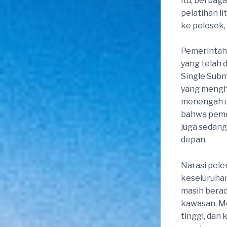
itu, berbag
pelatihan l
ke pelosok, 
Pemerintah 
yang telah 
Single Submi
yang mengha
menengah u
bahwa pemer
juga sedan
depan.
Narasi pel
keseluruha
masih berad
kawasan. Me
tinggi, da