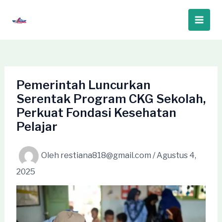
Lewati
ke
Main
konten
Men
Pemerintah Luncurkan
Serentak Program CKG Sekolah,
Perkuat Fondasi Kesehatan
Pelajar
Oleh
restiana818@gmail.com
/
Agustus 4,
2025