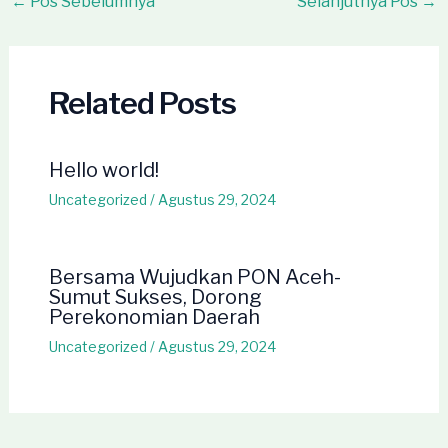
Post
←
Pos Sebelumnya
Selanjutnya Pos
→
navigation
Related Posts
Hello world!
Uncategorized
/
Agustus 29, 2024
Bersama Wujudkan PON Aceh-
Sumut Sukses, Dorong
Perekonomian Daerah
Uncategorized
/
Agustus 29, 2024