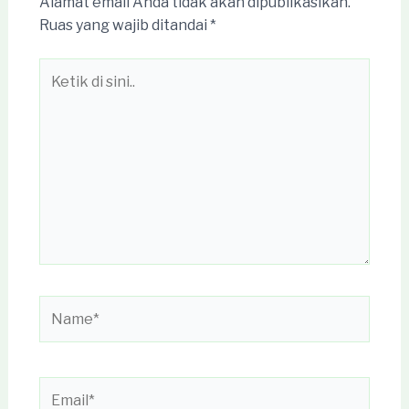
Alamat email Anda tidak akan dipublikasikan.
Ruas yang wajib ditandai
*
Ketik
di
sini..
Name*
Email*