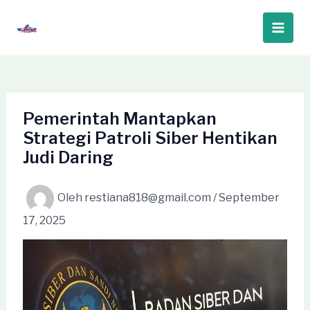
Lewati
ke
Main
konten
Men
Pemerintah Mantapkan
Strategi Patroli Siber Hentikan
Judi Daring
Oleh
restiana818@gmail.com
/
September
17, 2025