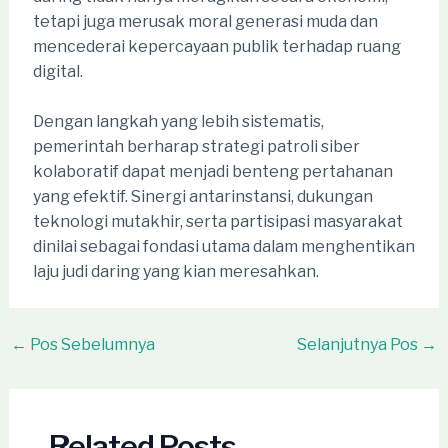
tetapi juga merusak moral generasi muda dan
mencederai kepercayaan publik terhadap ruang
digital.
Dengan langkah yang lebih sistematis,
pemerintah berharap strategi patroli siber
kolaboratif dapat menjadi benteng pertahanan
yang efektif. Sinergi antarinstansi, dukungan
teknologi mutakhir, serta partisipasi masyarakat
dinilai sebagai fondasi utama dalam menghentikan
laju judi daring yang kian meresahkan.
Post
←
Pos Sebelumnya
Selanjutnya Pos
→
navigation
Related Posts