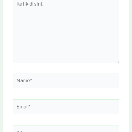
di
sini..
Name*
Email*
Situs