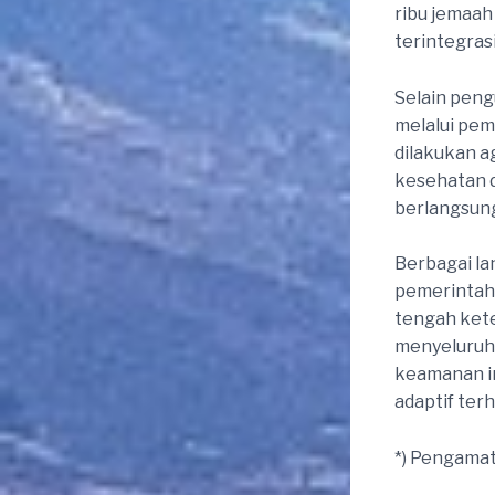
ribu jemaah
terintegras
Selain peng
melalui pem
dilakukan a
kesehatan d
berlangsun
Berbagai l
pemerintah 
tengah kete
menyeluruh 
keamanan in
adaptif terh
*) Pengamat