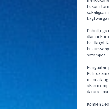
mendukung 
hukum, term
sekaligus m
bagi warga 
Dahnil juga
diamankan o
haji ilegal
hukum yang 
setempat.
Penguatan p
Polri dalam
mendatang. 
akan memper
darurat ma
Komjen Ded