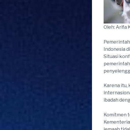
Oleh: Arifa K
Pemerintah
Indonesia d
Situasi kon
pemerintah
penyelengga
Karena itu,
internasion
ibadah den
Komitmen te
Kementerian
jemaah tida