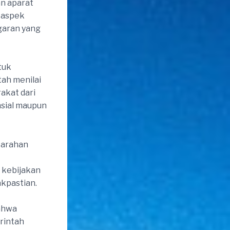
an aparat
 aspek
garan yang
tuk
tah menilai
akat dari
nsial maupun
 arahan
 kebijakan
akpastian.
bahwa
rintah