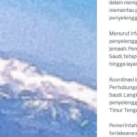
dalam mempe
memantau pe
penyelengga
Menurut Irf
penyelengga
jemaah. Pem
Saudi, tetap
hingga laya
Koordinasi 
Perhubungan
Saudi. Lang
penyelengga
Timur Tenga
Pemerintah
terlaksana 