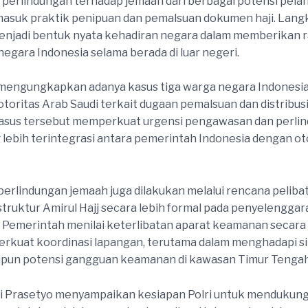
perlindungan terhadap jemaah dari berbagai potensi pela
asuk praktik penipuan dan pemalsuan dokumen haji. Langk
enjadi bentuk nyata kehadiran negara dalam memberikan 
negara Indonesia selama berada di luar negeri.
 mengungkapkan adanya kasus tiga warga negara Indonesi
toritas Arab Saudi terkait dugaan pemalsuan dan distribu
. Kasus tersebut memperkuat urgensi pengawasan dan perli
lebih terintegrasi antara pemerintah Indonesia dengan ot
erlindungan jemaah juga dilakukan melalui rencana peliba
 struktur Amirul Hajj secara lebih formal pada penyelenggar
Pemerintah menilai keterlibatan aparat keamanan secara
kuat koordinasi lapangan, terutama dalam menghadapi si
upun potensi gangguan keamanan di kawasan Timur Tengah
i Prasetyo menyampaikan kesiapan Polri untuk mendukun