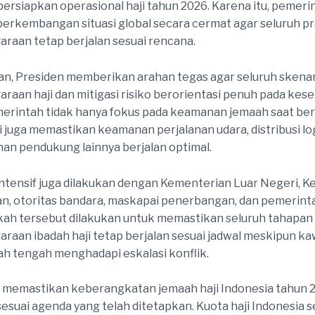
rsiapkan operasional haji tahun 2026. Karena itu, pemeri
rkembangan situasi global secara cermat agar seluruh p
raan tetap berjalan sesuai rencana.
an, Presiden memberikan arahan tegas agar seluruh skena
raan haji dan mitigasi risiko berorientasi penuh pada kes
erintah tidak hanya fokus pada keamanan jemaah saat ber
i juga memastikan keamanan perjalanan udara, distribusi log
nan pendukung lainnya berjalan optimal.
intensif juga dilakukan dengan Kementerian Luar Negeri, 
, otoritas bandara, maskapai penerbangan, dan pemerint
kah tersebut dilakukan untuk memastikan seluruh tahapan
raan ibadah haji tetap berjalan sesuai jadwal meskipun k
h tengah menghadapi eskalasi konflik.
 memastikan keberangkatan jemaah haji Indonesia tahun 
sesuai agenda yang telah ditetapkan. Kuota haji Indonesia 