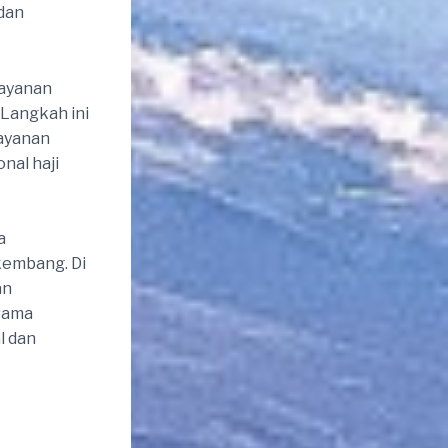
dan
layanan
 Langkah ini
layanan
nal haji
a
kembang. Di
an
 sama
l dan