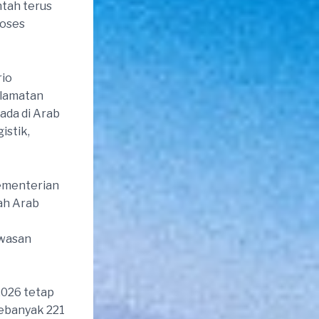
ntah terus
roses
rio
elamatan
ada di Arab
istik,
Kementerian
ah Arab
awasan
2026 tetap
sebanyak 221