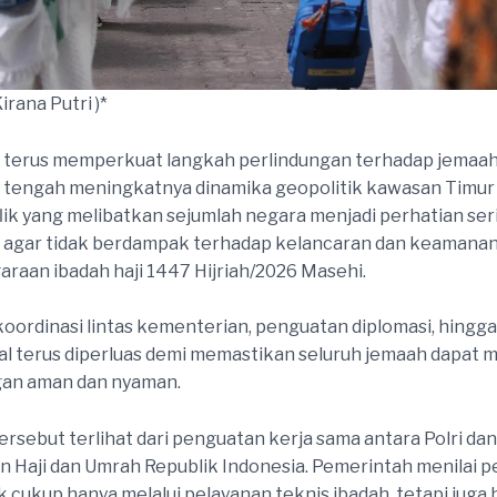
irana Putri )*
 terus memperkuat langkah perlindungan terhadap jemaah 
i tengah meningkatnya dinamika geopolitik kawasan Timur
flik yang melibatkan sejumlah negara menjadi perhatian ser
 agar tidak berdampak terhadap kelancaran dan keamana
raan ibadah haji 1447 Hijriah/2026 Masehi.
 koordinasi lintas kementerian, penguatan diplomasi, hingg
al terus diperluas demi memastikan seluruh jemaah dapat 
gan aman dan nyaman.
rsebut terlihat dari penguatan kerja sama antara Polri dan
 Haji dan Umrah Republik Indonesia. Pemerintah menilai p
k cukup hanya melalui pelayanan teknis ibadah, tetapi juga 