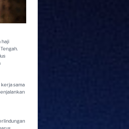
haji
 Tengah.
ius
n
a kerja sama
menjalankan
erlindungan
harus