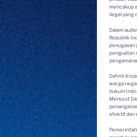
mencakup a
ilegal yang
Dalam audie
Republik In
penugasan p
penguatan s
pengamanan 
Dahnil Anza
warga negar
hukum Indon
Menurut Dah
penanganan 
efektif dan 
Pemerintah 