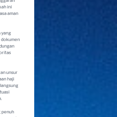
nggaran
ah ini
rasa aman
a yang
si dokumen
ndungan
oritas
tan unsur
aan haji
 langsung
tuasi
.
g penuh