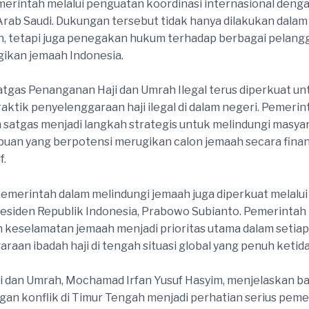
erintah melalui penguatan koordinasi internasional deng
ab Saudi. Dukungan tersebut tidak hanya dilakukan dalam
, tetapi juga penegakan hukum terhadap berbagai pelang
ikan jemaah Indonesia.
 Satgas Penanganan Haji dan Umrah Ilegal terus diperkuat un
ktik penyelenggaraan haji ilegal di dalam negeri. Pemerin
satgas menjadi langkah strategis untuk melindungi masyar
uan yang berpotensi merugikan calon jemaah secara fina
f.
merintah dalam melindungi jemaah juga diperkuat melalui
esiden Republik Indonesia, Prabowo Subianto. Pemerintah
keselamatan jemaah menjadi prioritas utama dalam setiap
raan ibadah haji di tengah situasi global yang penuh ketid
i dan Umrah, Mochamad Irfan Yusuf Hasyim, menjelaskan 
n konflik di Timur Tengah menjadi perhatian serius peme