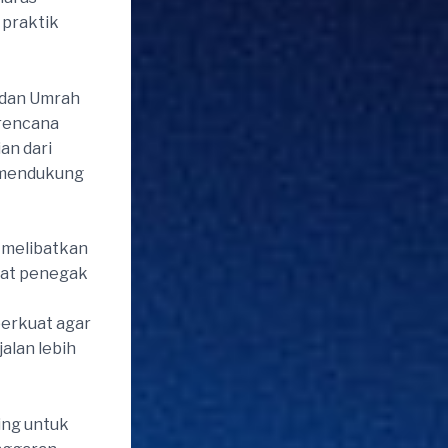
praktik
i dan Umrah
 rencana
an dari
m mendukung
g melibatkan
rat penegak
perkuat agar
alan lebih
ing untuk