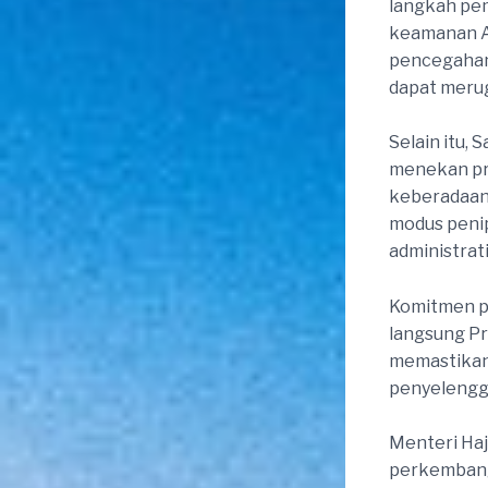
langkah pem
keamanan Ar
pencegahan
dapat merug
Selain itu,
menekan pra
keberadaan 
modus penip
administrati
Komitmen pe
langsung Pr
memastikan 
penyelengga
Menteri Haj
perkembanga