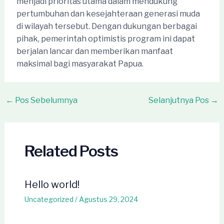
menjadi prioritas utama dalam mendukung
pertumbuhan dan kesejahteraan generasi muda
di wilayah tersebut. Dengan dukungan berbagai
pihak, pemerintah optimistis program ini dapat
berjalan lancar dan memberikan manfaat
maksimal bagi masyarakat Papua.
Post
←
Pos Sebelumnya
Selanjutnya Pos
→
navigation
Related Posts
Hello world!
Uncategorized
/
Agustus 29, 2024