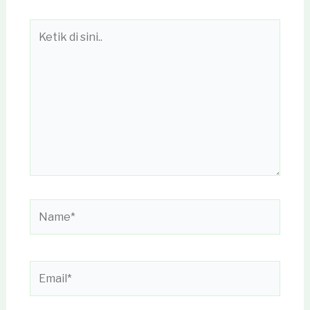
Ketik
di
sini..
Name*
Email*