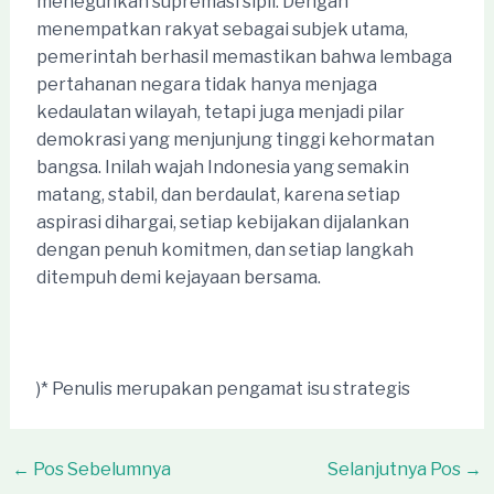
meneguhkan supremasi sipil. Dengan
menempatkan rakyat sebagai subjek utama,
pemerintah berhasil memastikan bahwa lembaga
pertahanan negara tidak hanya menjaga
kedaulatan wilayah, tetapi juga menjadi pilar
demokrasi yang menjunjung tinggi kehormatan
bangsa. Inilah wajah Indonesia yang semakin
matang, stabil, dan berdaulat, karena setiap
aspirasi dihargai, setiap kebijakan dijalankan
dengan penuh komitmen, dan setiap langkah
ditempuh demi kejayaan bersama.
)* Penulis merupakan pengamat isu strategis
Post
←
Pos Sebelumnya
Selanjutnya Pos
→