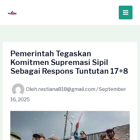
Lewati
ke
Main
konten
Men
Pemerintah Tegaskan
Komitmen Supremasi Sipil
Sebagai Respons Tuntutan 17+8
Oleh
restiana818@gmail.com
/
September
16, 2025