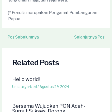
yang aman, maju, dan sejahtera.
)* Penulis merupakan Pengamat Pembangunan
Papua
Post
←
Pos Sebelumnya
Selanjutnya Pos
→
navigation
Related Posts
Hello world!
Uncategorized
/
Agustus 29, 2024
Bersama Wujudkan PON Aceh-
Sumut Sukses, Dorong