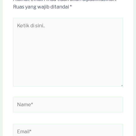
Ruas yang wajib ditandai
*
Ketik
di
sini..
Name*
Email*