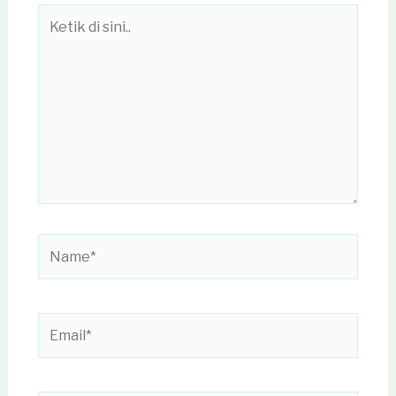
Ketik
di
sini..
Name*
Email*