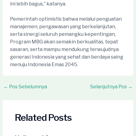
ini lebih bagus,” katanya.
Pemerintah optimistis bahwa melalui penguatan
manajemen, pengawasan yang berkelanjutan,
serta sinergi seluruh pemangku kepentingan,
Program MBG akan semakin berkualitas, tepat
sasaran, serta mampu mendukung terwujudnya
generasi Indonesia yang sehat dan berdaya saing
menuju Indonesia Emas 2045.
Post
←
Pos Sebelumnya
Selanjutnya Pos
→
navigation
Related Posts