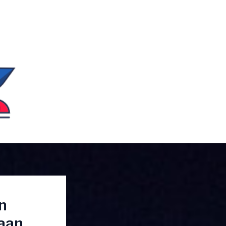
n
aan