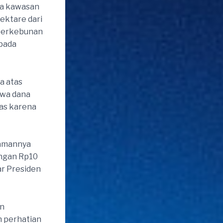
pa kawasan
ektare dari
 perkebunan
epada
a atas
hwa dana
uas karena
zamannya
engan Rp10
jar Presiden
an
n perhatian