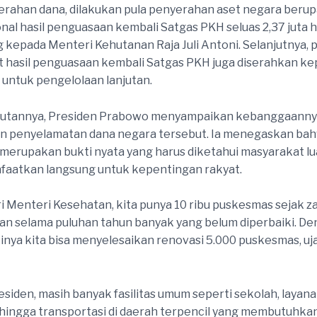
erahan dana, dilakukan pula penyerahan aset negara beru
nal hasil penguasaan kembali Satgas PKH seluas 2,37 juta h
 kepada Menteri Kehutanan Raja Juli Antoni. Selanjutnya,
t hasil penguasaan kembali Satgas PKH juga diserahkan k
untuk pengelolaan lanjutan.
utannya, Presiden Prabowo menyampaikan kebanggaanny
an penyelamatan dana negara tersebut. Ia menegaskan ba
n merupakan bukti nyata yang harus diketahui masyarakat l
faatkan langsung untuk kepentingan rakyat.
ri Menteri Kesehatan, kita punya 10 ribu puskesmas sejak 
an selama puluhan tahun banyak yang belum diperbaiki. D
artinya kita bisa menyelesaikan renovasi 5.000 puskesmas, u
siden, masih banyak fasilitas umum seperti sekolah, layan
hingga transportasi di daerah terpencil yang membutuhka