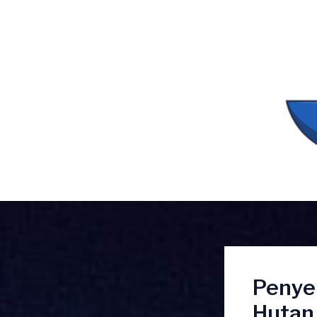
Lewati
ke
konten
Penye
Hutan