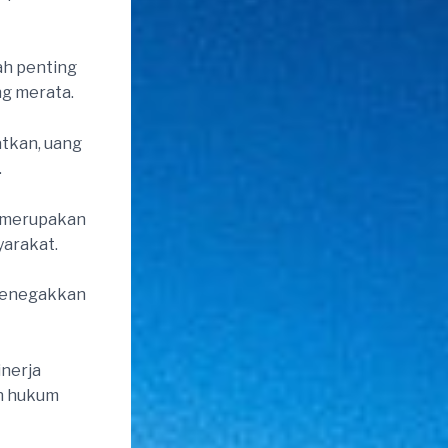
h penting
g merata.
atkan, uang
.
t merupakan
yarakat.
 menegakkan
inerja
an hukum