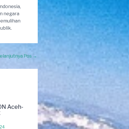
ndonesia,
an negara
pemulihan
blik.
elanjutnya Pos
→
ON Aceh-
g
024