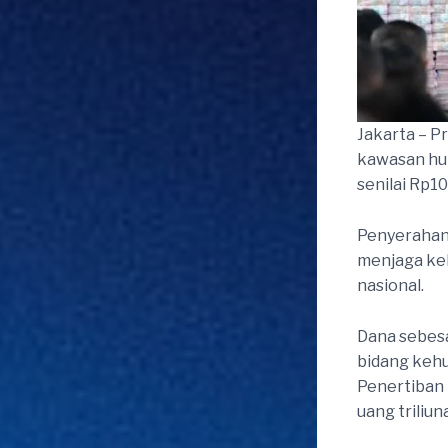
Jakarta – P
kawasan hu
senilai Rp10
Penyerahan
menjaga kek
nasional.
Dana sebesa
bidang kehu
Penertiban 
uang triliu