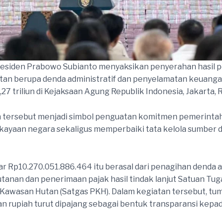
residen Prabowo Subianto menyaksikan penyerahan hasil 
tan berupa denda administratif dan penyelamatan keuang
,27 triliun di Kejaksaan Agung Republik Indonesia, Jakarta, 
 tersebut menjadi simbol penguatan komitmen pemerinta
ayaan negara sekaligus memperbaiki tata kelola sumber 
r Rp10.270.051.886.464 itu berasal dari penagihan denda a
tanan dan penerimaan pajak hasil tindak lanjut Satuan Tug
Kawasan Hutan (Satgas PKH). Dalam kegiatan tersebut, t
nan rupiah turut dipajang sebagai bentuk transparansi kepad