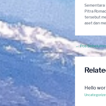
Sementara i
Pitra Romad
tersebut m
aset dan m
Post
←
Pos Sebelumn
navigation
Relate
Hello wor
Uncategorize