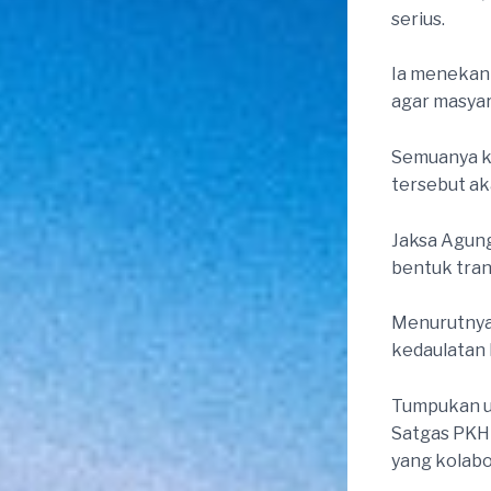
serius.
Ia menekan
agar masya
Semuanya k
tersebut ak
Jaksa Agun
bentuk tran
Menurutnya
kedaulatan
Tumpukan u
Satgas PKH
yang kolabor