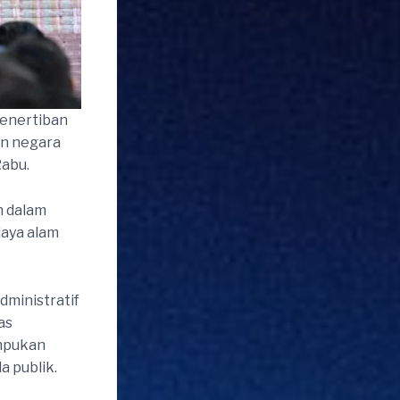
penertiban
an negara
Rabu.
h dalam
daya alam
dministratif
as
umpukan
a publik.