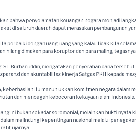
kan bahwa penyelamatan keuangan negara menjadi langka
rakat di seluruh daerah dapat merasakan pembangunan yan
ita perbaiki dengan uang-uang yang kalau tidak kita selam
an hilang dimakan para koruptor dan para maling, tegasnya
g, ST Burhanuddin, mengatakan penyerahan dana tersebu
sparansi dan akuntabilitas kinerja Satgas PKH kepada mas
, keberhasilan itu menunjukkan komitmen negara dalam
 hutan dan mencegah kebocoran kekayaan alam Indonesia.
ang ini bukan sekadar seremonial, melainkan bukti nyata k
 dalam melindungi kepentingan nasional melalui penegak
atif, ujarnya.