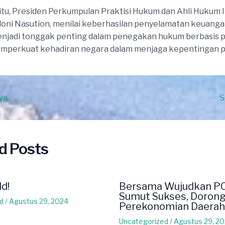
tu, Presiden Perkumpulan Praktisi Hukum dan Ahli Hukum I
oni Nasution, menilai keberhasilan penyelamatan keuang
enjadi tonggak penting dalam penegakan hukum berbasis 
emperkuat kehadiran negara dalam menjaga kepentingan pu
ya
S
d Posts
ld!
Bersama Wujudkan P
Sumut Sukses, Doron
d
/
Agustus 29, 2024
Perekonomian Daerah
Uncategorized
/
Agustus 29, 2