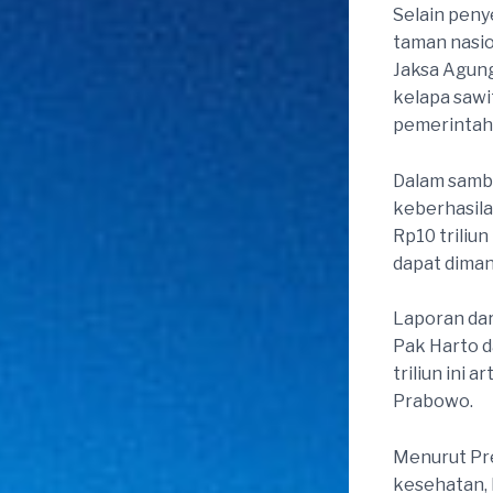
Selain peny
taman nasio
Jaksa Agung
kelapa sawi
pemerintah 
Dalam samb
keberhasil
Rp10 triliu
dapat diman
Laporan da
Pak Harto d
triliun ini 
Prabowo.
Menurut Pre
kesehatan, 