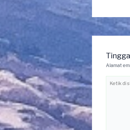
Tingga
Alamat ema
Ketik
di
sini..