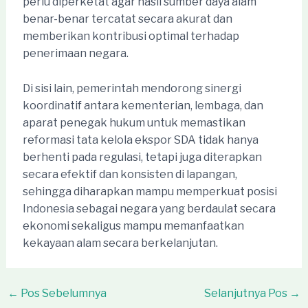
perlu diperketat agar hasil sumber daya alam
benar-benar tercatat secara akurat dan
memberikan kontribusi optimal terhadap
penerimaan negara.
Di sisi lain, pemerintah mendorong sinergi
koordinatif antara kementerian, lembaga, dan
aparat penegak hukum untuk memastikan
reformasi tata kelola ekspor SDA tidak hanya
berhenti pada regulasi, tetapi juga diterapkan
secara efektif dan konsisten di lapangan,
sehingga diharapkan mampu memperkuat posisi
Indonesia sebagai negara yang berdaulat secara
ekonomi sekaligus mampu memanfaatkan
kekayaan alam secara berkelanjutan.
Post
←
Pos Sebelumnya
Selanjutnya Pos
→