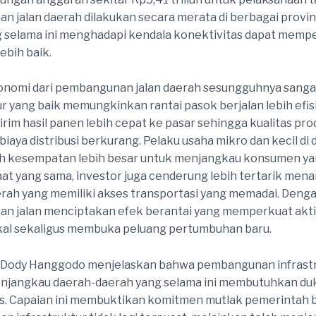
 jalan daerah dilakukan secara merata di berbagai provin
 selama ini menghadapi kendala konektivitas dapat memp
ebih baik.
nomi dari pembangunan jalan daerah sesungguhnya sangat
ur yang baik memungkinkan rantai pasok berjalan lebih efis
rim hasil panen lebih cepat ke pasar sehingga kualitas pro
biaya distribusi berkurang. Pelaku usaha mikro dan kecil di 
 kesempatan lebih besar untuk menjangkau konsumen yan
saat yang sama, investor juga cenderung lebih tertarik me
erah yang memiliki akses transportasi yang memadai. Dengan
n jalan menciptakan efek berantai yang memperkuat akti
kal sekaligus membuka peluang pertumbuhan baru.
 Dody Hanggodo menjelaskan bahwa pembangunan infrastr
njangkau daerah-daerah yang selama ini membutuhkan d
as. Capaian ini membuktikan komitmen mutlak pemerintah