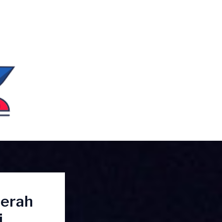
aerah
i