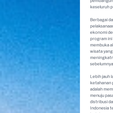
pembangunan
keseluruh pe
Berbagai da
pelaksanaa
ekonomi de
program in
membuka aks
wisata yang
meningkatny
sebelumnya r
Lebih jauh 
ketahanan p
adalah mema
menuju pasa
distribusi d
Indonesia 