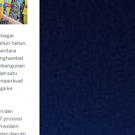
ebagai
ahun-tahun,
mentara
menghambat
pembangunan
lah satu
memperkuat
gga ke
n dan
7 provinsi
Presiden
alan daerah