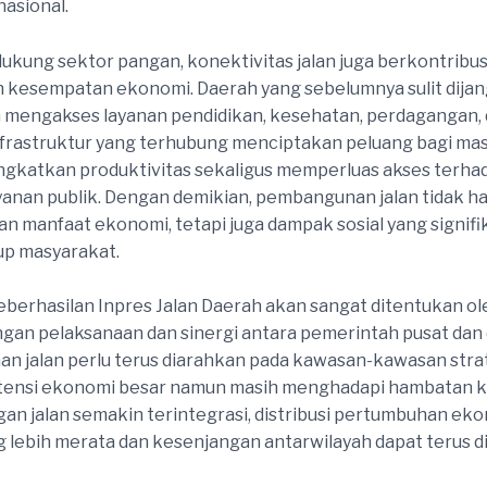
asional.
ukung sektor pangan, konektivitas jalan juga berkontribus
 kesempatan ekonomi. Daerah yang sebelumnya sulit dija
 mengakses layanan pendidikan, kesehatan, perdagangan,
Infrastruktur yang terhubung menciptakan peluang bagi ma
gkatkan produktivitas sekaligus memperluas akses terha
yanan publik. Dengan demikian, pembangunan jalan tidak h
n manfaat ekonomi, tetapi juga dampak sosial yang signifi
dup masyarakat.
eberhasilan Inpres Jalan Daerah akan sangat ditentukan ol
an pelaksanaan dan sinergi antara pemerintah pusat dan 
 jalan perlu terus diarahkan pada kawasan-kawasan stra
otensi ekonomi besar namun masih menghadapi hambatan ko
ngan jalan semakin terintegrasi, distribusi pertumbuhan ek
 lebih merata dan kesenjangan antarwilayah dapat terus di