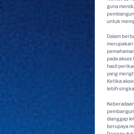
guna mendu
pembangunan
untuk mempe
Dalam berb
merupakan 
pemahaman 
pada akses 
hasil perik
yang menghu
Ketika akse
lebih singk
Keberadaan
pembangunan
dianggap le
berupaya m
Dengan duku