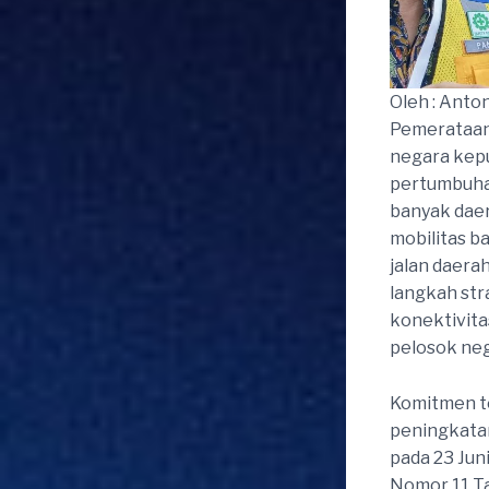
Oleh : Anto
Pemerataan 
negara kepu
pertumbuha
banyak dae
mobilitas b
jalan daerah
langkah st
konektivit
pelosok neg
Komitmen t
peningkatan
pada 23 Jun
Nomor 11 Ta