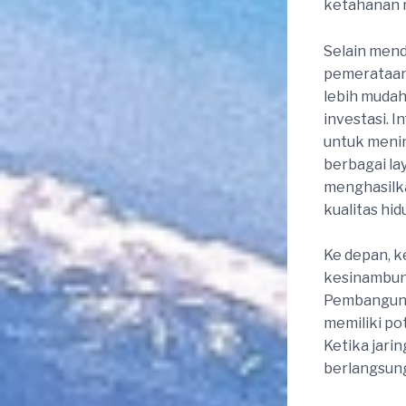
ketahanan n
Selain mend
pemerataan
lebih mudah
investasi. 
untuk menin
berbagai la
menghasilka
kualitas hi
Ke depan, k
kesinambung
Pembangunan
memiliki p
Ketika jari
berlangsung