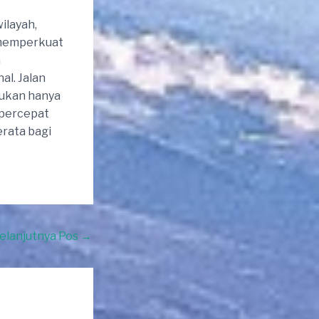
ilayah,
 memperkuat
n
al. Jalan
bukan hanya
mpercepat
rata bagi
elanjutnya Pos
→