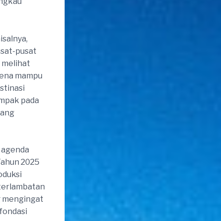
angkau
isalnya,
sat-pusat
 melihat
arena mampu
stinasi
ampak pada
yang
n agenda
Tahun 2025
oduksi
eterlambatan
ng mengingat
fondasi