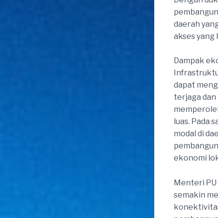
pembangunan
daerah yang
akses yang l
Dampak eko
Infrastrukt
dapat mengi
terjaga dan 
memperoleh
luas. Pada 
modal di da
pembanguna
ekonomi lo
Menteri PU
semakin me
konektivit