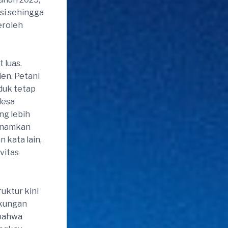
si sehingga
eroleh
 luas.
ien. Petani
duk tetap
desa
g lebih
nanamkan
 kata lain,
vitas
uktur kini
ukungan
 bahwa