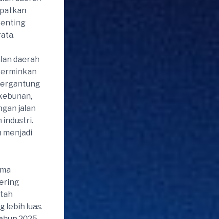
mpatkan
penting
ata.
lan daerah
cerminkan
bergantung
rkebunan,
ngan jalan
industri.
h menjadi
gma
ering
ntah
lebih luas.
ahun 2025,