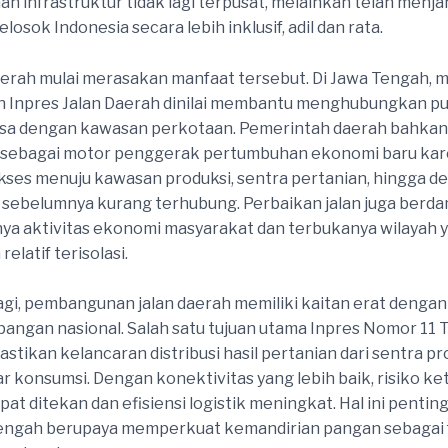
 infrastruktur tidak lagi terpusat, melainkan telah menj
losok Indonesia secara lebih inklusif, adil dan rata.
erah mulai merasakan manfaat tersebut. Di Jawa Tengah, m
n Inpres Jalan Daerah dinilai membantu menghubungkan pu
sa dengan kawasan perkotaan. Pemerintah daerah bahkan
i sebagai motor penggerak pertumbuhan ekonomi baru k
es menuju kawasan produksi, sentra pertanian, hingga de
 sebelumnya kurang terhubung. Perbaikan jalan juga berd
a aktivitas ekonomi masyarakat dan terbukanya wilayah 
elatif terisolasi.
lagi, pembangunan jalan daerah memiliki kaitan erat denga
angan nasional. Salah satu tujuan utama Inpres Nomor 11 
stikan kelancaran distribusi hasil pertanian dari sentra pr
r konsumsi. Dengan konektivitas yang lebih baik, risiko k
apat ditekan dan efisiensi logistik meningkat. Hal ini penti
tengah berupaya memperkuat kemandirian pangan sebagai 