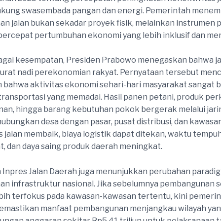
kung swasembada pangan dan energi. Pemerintah mene
 jalan bukan sekadar proyek fisik, melainkan instrumen 
rcepat pertumbuhan ekonomi yang lebih inklusif dan mer
agai kesempatan, Presiden Prabowo menegaskan bahwa ja
urat nadi perekonomian rakyat. Pernyataan tersebut men
bahwa aktivitas ekonomi sehari-hari masyarakat sangat 
transportasi yang memadai. Hasil panen petani, produk pe
anan, hingga barang kebutuhan pokok bergerak melalui jari
bungkan desa dengan pasar, pusat distribusi, dan kawasan 
s jalan membaik, biaya logistik dapat ditekan, waktu tempu
at, dan daya saing produk daerah meningkat.
 Inpres Jalan Daerah juga menunjukkan perubahan paradi
 infrastruktur nasional. Jika sebelumnya pembangunan s
bih terfokus pada kawasan-kawasan tertentu, kini pemeri
emastikan manfaat pembangunan menjangkau wilayah yang 
ngan anggaran sekitar Rp5,41 triliun untuk pelaksanaan t