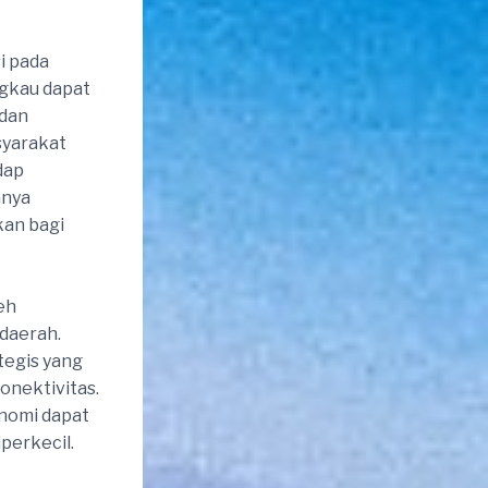
i pada
ngkau dapat
 dan
syarakat
dap
anya
kan bagi
eh
daerah.
tegis yang
nektivitas.
onomi dapat
perkecil.