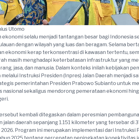
nius Utomo
ekonomi selalu menjadi tantangan besar bagi Indonesia s
lauan dengan wilayah yang luas dan beragam. Selama bert
n ekonomi kerap terkonsentrasi di kawasan tertentu, se
rah masih menghadapi keterbatasan infrastruktur yang 
arang, jasa, dan manusia. Dalam konteks inilah kebijakan 
 melalui Instruksi Presiden (Inpres) Jalan Daerah menjadi sa
rategis pemerintahan Presiden Prabowo Subianto untuk 
as nasional sekaligus mendorong pemerataan ekonomi hin
eri.
ersebut kembali ditegaskan dalam peresmian pembanguna
 jalan daerah sepanjang 1.151 kilometer yang tersebar di 3
i 2026. Program ini merupakan implementasi dari Instruksi 
hun 2025 tentang percepatan peningkatan konektivitas j