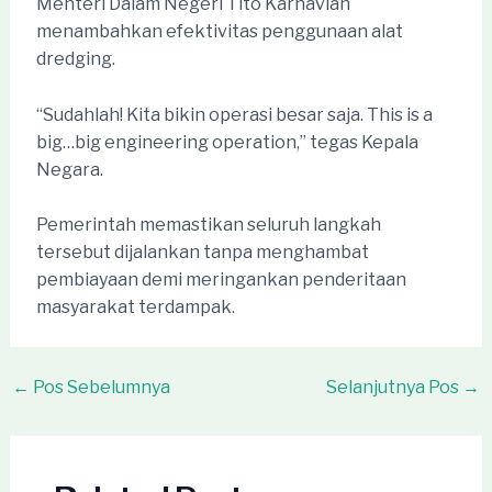
Menteri Dalam Negeri Tito Karnavian
menambahkan efektivitas penggunaan alat
dredging.
“Sudahlah! Kita bikin operasi besar saja. This is a
big…big engineering operation,” tegas Kepala
Negara.
Pemerintah memastikan seluruh langkah
tersebut dijalankan tanpa menghambat
pembiayaan demi meringankan penderitaan
masyarakat terdampak.
Post
←
Pos Sebelumnya
Selanjutnya Pos
→
navigation