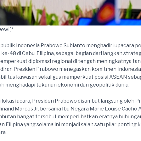
Dewi )*
epublik Indonesia Prabowo Subianto menghadiri upacara 
e-48 di Cebu, Filipina, sebagai bagian dari langkah strateg
emperkuat diplomasi regional di tengah meningkatnya ta
hadiran Presiden Prabowo menegaskan komitmen Indonesia
abilitas kawasan sekaligus memperkuat posisi ASEAN seba
h menghadapi tekanan ekonomi dan geopolitik dunia.
i lokasi acara, Presiden Prabowo disambut langsung oleh P
rdinand Marcos Jr. bersama Ibu Negara Marie Louise Cacho 
butan hangat tersebut memperlihatkan eratnya hubungan 
n Filipina yang selama ini menjadi salah satu pilar penting k
ra.