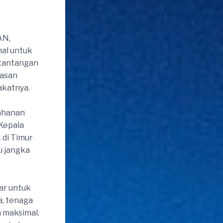
AN,
al untuk
 tantangan
wasan
akatnya.
tahanan
Kepala
 di Timur
u jangka
ar untuk
a, tenaga
a maksimal.