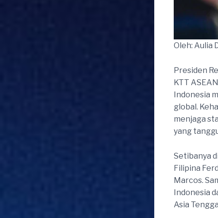
Oleh: Aulia 
Presiden R
KTT ASEAN k
Indonesia m
global. Ke
menjaga st
yang tanggu
Setibanya d
Filipina Fe
Marcos. Sam
Indonesia da
Asia Tengga