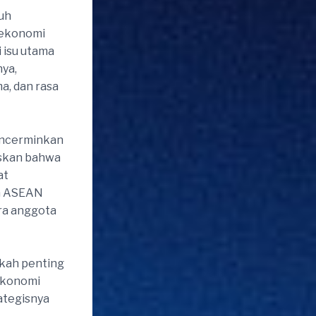
uh
n ekonomi
 isu utama
ya,
a, dan rasa
mencerminkan
askan bahwa
at
an ASEAN
ra anggota
gkah penting
ekonomi
rategisnya