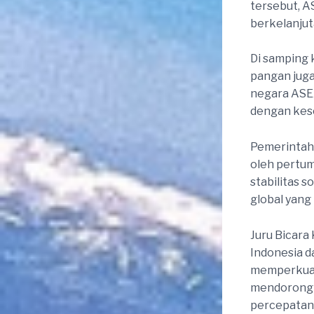
tersebut, 
berkelanjuta
Di samping
pangan juga
negara ASEA
dengan kes
Pemerintah
oleh pertu
stabilitas 
global yang
Juru Bicara
Indonesia 
memperkuat 
mendorong p
percepatan 