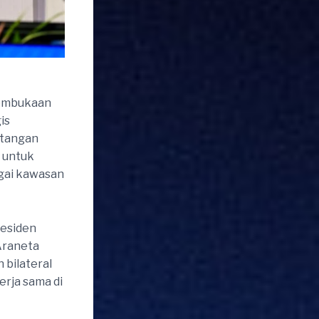
pembukaan
is
ntangan
 untuk
gai kawasan
residen
Araneta
bilateral
erja sama di