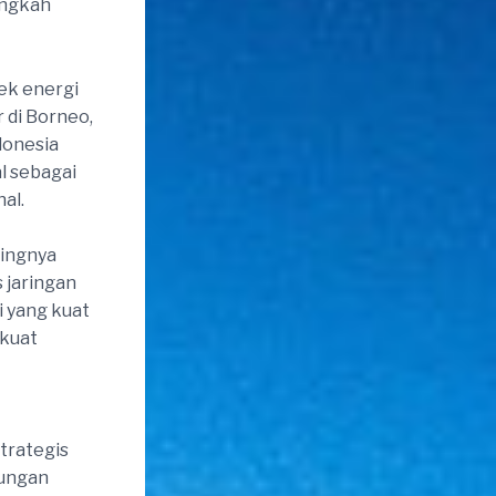
angkah
ek energi
 di Borneo,
donesia
l sebagai
al.
tingnya
 jaringan
i yang kuat
rkuat
trategis
kungan