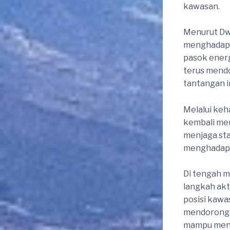
kawasan.
Menurut Dwi
menghadapi 
pasok energ
terus mendo
tantangan i
Melalui keh
kembali me
menjaga sta
menghadapi
Di tengah m
langkah akt
posisi kawa
mendorong a
mampu mengh