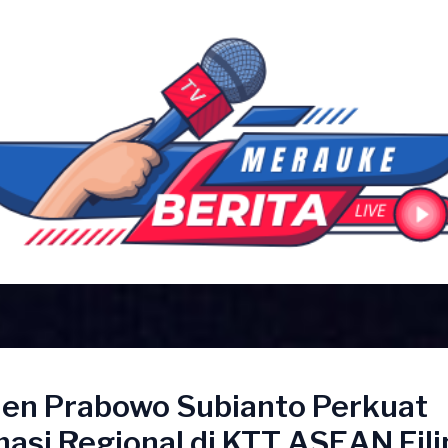
den Prabowo Subianto Perkuat
asi Regional di KTT ASEAN Fili