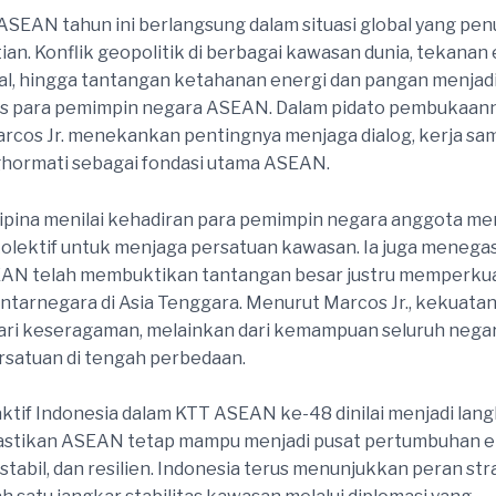
SEAN tahun ini berlangsung dalam situasi global yang pen
ian. Konflik geopolitik di berbagai kawasan dunia, tekana
al, hingga tantangan ketahanan energi dan pangan menjadi
as para pemimpin negara ASEAN. Dalam pidato pembukaann
rcos Jr. menekankan pentingnya menjaga dialog, kerja sam
ghormati sebagai fondasi utama ASEAN.
lipina menilai kehadiran para pemimpin negara anggota 
olektif untuk menjaga persatuan kawasan. Ia juga meneg
EAN telah membuktikan tantangan besar justru memperku
 antarnegara di Asia Tenggara. Menurut Marcos Jr., kekuat
 dari keseragaman, melainkan dari kemampuan seluruh nega
satuan di tengah perbedaan.
 aktif Indonesia dalam KTT ASEAN ke-48 dinilai menjadi lan
stikan ASEAN tetap mampu menjadi pusat pertumbuhan 
 stabil, dan resilien. Indonesia terus menunjukkan peran st