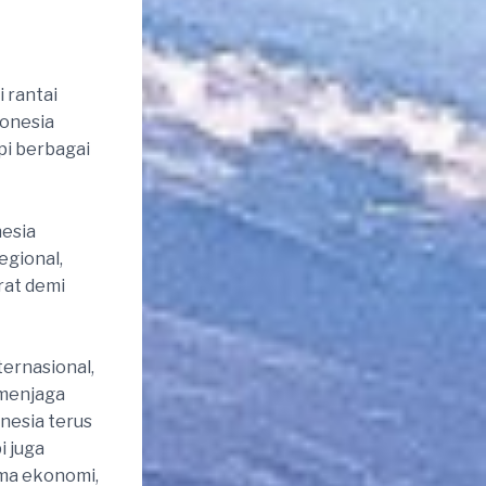
 rantai
donesia
pi berbagai
nesia
gional,
rat demi
ernasional,
 menjaga
nesia terus
i juga
ama ekonomi,