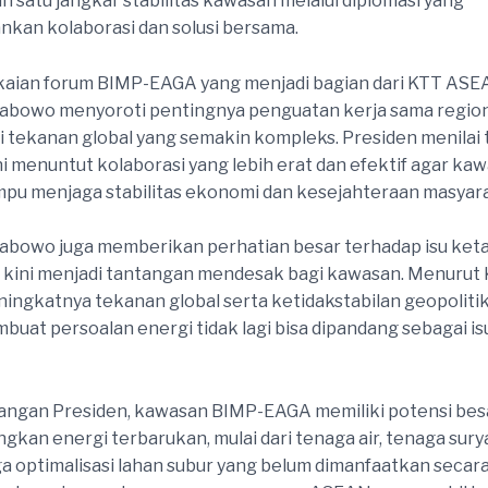
ah satu jangkar stabilitas kawasan melalui diplomasi yang
kan kolaborasi dan solusi bersama.
kaian forum BIMP-EAGA yang menjadi bagian dari KTT ASE
rabowo menyoroti pentingnya penguatan kerja sama region
tekanan global yang semakin kompleks. Presiden menilai
ini menuntut kolaborasi yang lebih erat dan efektif agar ka
u menjaga stabilitas ekonomi dan kesejahteraan masyar
rabowo juga memberikan perhatian besar terhadap isu ke
 kini menjadi tantangan mendesak bagi kawasan. Menurut 
ingkatnya tekanan global serta ketidakstabilan geopolitik
uat persoalan energi tidak lagi bisa dipandang sebagai is
angan Presiden, kawasan BIMP-EAGA memiliki potensi bes
an energi terbarukan, mulai dari tenaga air, tenaga sury
ga optimalisasi lahan subur yang belum dimanfaatkan secar