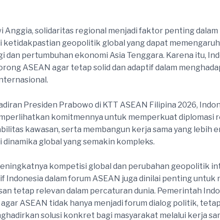
 Anggia, solidaritas regional menjadi faktor penting dalam
ketidakpastian geopolitik global yang dapat memengaruhi
i dan pertumbuhan ekonomi Asia Tenggara. Karena itu, In
rong ASEAN agar tetap solid dan adaptif dalam menghada
nternasional.
adiran Presiden Prabowo di KTT ASEAN Filipina 2026, Indo
mperlihatkan komitmennya untuk memperkuat diplomasi re
bilitas kawasan, serta membangun kerja sama yang lebih e
 dinamika global yang semakin kompleks.
eningkatnya kompetisi global dan perubahan geopolitik int
if Indonesia dalam forum ASEAN juga dinilai penting untuk
san tetap relevan dalam percaturan dunia. Pemerintah Indo
gar ASEAN tidak hanya menjadi forum dialog politik, tetap
adirkan solusi konkret bagi masyarakat melalui kerja s