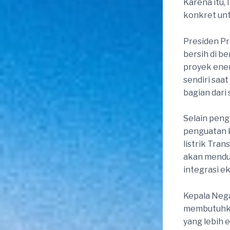
Karena itu
konkret unt
Presiden P
bersih di b
proyek ener
sendiri saa
bagian dari
Selain pen
penguatan k
listrik Tra
akan menduk
integrasi 
Kepala Nega
membutuhkan
yang lebih 