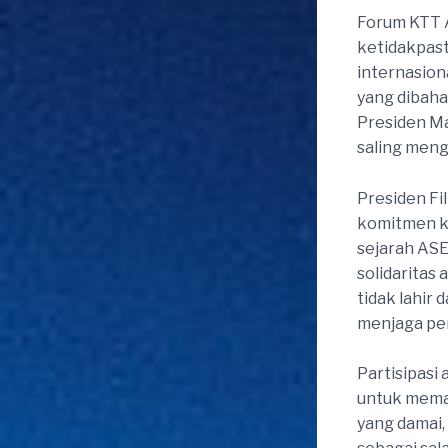
Forum KTT A
ketidakpast
internasion
yang dibah
Presiden Ma
saling men
Presiden Fi
komitmen k
sejarah AS
solidaritas
tidak lahir
menjaga per
Partisipasi
untuk mema
yang damai,