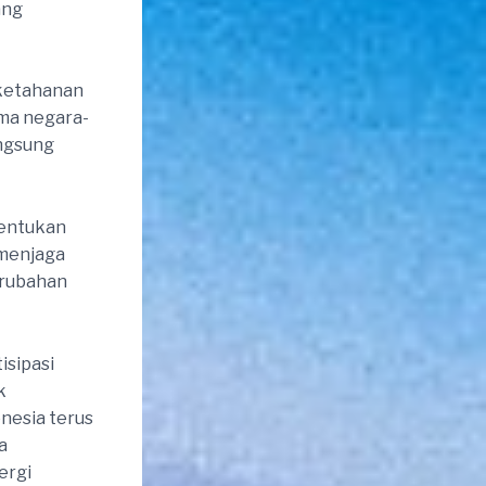
ang
ketahanan
ama negara-
angsung
tentukan
 menjaga
erubahan
isipasi
k
nesia terus
a
ergi