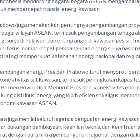
, Indonesia mendorong negara-negara ASEAN mengambil l
uk mempercepat transisi energi kawasan.
rabowo juga menekankan pentingnya pengembangan proy
erbagai wilayah ASEAN, termasuk pengembangan tenaga air
gi surya di Palawan, dan energi angin di kawasan pesisir. In
t ini terus mempercepat pembangunan energi surya nasiona
 strategi memperkuat ketahanan energi nasional dan region
gembangan energi, Presiden Prabowo turut menyoroti pen
onektivitas subkawasan, termasuk peningkatan kapasitas
ns Borneo Power Grid. Menurut Presiden, konektivitas energ
ung distribusi energi yang lebih efisien sekaligus mempe
ekonomi kawasan ASEAN.
ra juga menilai seluruh agenda penguatan energi kawasan
 dukungan pembiayaan, keahlian teknis, dan kemitraan s
erat dengan para mitra pembangunan regional. Dengan du