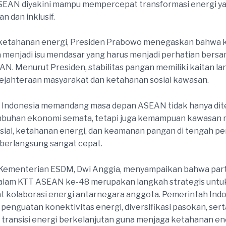
ASEAN diyakini mampu mempercepat transformasi energi y
n dan inklusif.
 ketahanan energi, Presiden Prabowo menegaskan bahwa 
 menjadi isu mendasar yang harus menjadi perhatian bers
N. Menurut Presiden, stabilitas pangan memiliki kaitan l
ejahteraan masyarakat dan ketahanan sosial kawasan.
 Indonesia memandang masa depan ASEAN tidak hanya di
mbuhan ekonomi semata, tetapi juga kemampuan kawasan
sosial, ketahanan energi, dan keamanan pangan di tengah p
 berlangsung sangat cepat.
 Kementerian ESDM, Dwi Anggia, menyampaikan bahwa part
dalam KTT ASEAN ke-48 merupakan langkah strategis untu
kolaborasi energi antarnegara anggota. Pemerintah Indo
enguatan konektivitas energi, diversifikasi pasokan, sert
transisi energi berkelanjutan guna menjaga ketahanan en