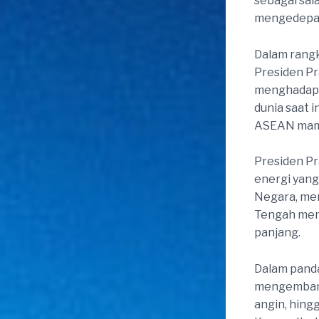
sebagai sal
mengedepan
Dalam rang
Presiden P
menghadapi 
dunia saat 
ASEAN mamp
Presiden P
energi yang
Negara, men
Tengah memb
panjang.
Dalam pand
mengembangk
angin, hing