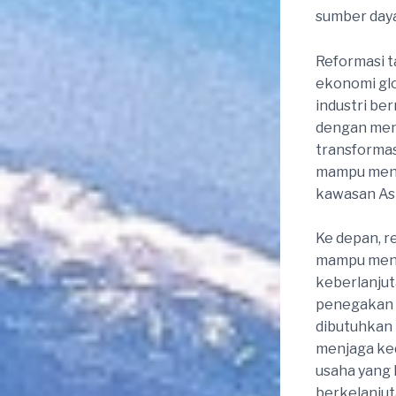
sumber daya
Reformasi t
ekonomi glo
industri be
dengan men
transformas
mampu menin
kawasan As
Ke depan, r
mampu meng
keberlanjut
penegakan a
dibutuhkan 
menjaga ked
usaha yang 
berkelanjut