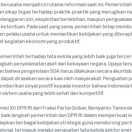
erusaha menjadi ciri utama reformasi saat ini. Pemerintah
 sikap tegas terhadap praktik-praktik yang merugikan ne
langgaran izin, eksploitasi berlebihan, maupun penguasaa
i ketentuan. Pada saat yang sama, pemerintah tetap memb
an pelaku usaha untuk memastikan kebijakan yang diterap
 kegiatan ekonomi yang produktif.
merintah terhadap tata kelola yang lebih baik juga terce
ngkah penyelamatan aset dan kekayaan negara. Upaya ter
n bahwa pengelolaan SDA harus dilakukan secara akuntab
dapat dirasakan secara luas oleh masyarakat. Penguatan
emberikan sinyal positif kepada investor bahwa Indonesia
istem usaha yang lebih sehat dan kompetitif.
isi XII DPR RI dari Fraksi Partai Golkar, Beniyanto Tamorek
baik langkah pemerintah dan DPR RI dalam memperkuat k
iapkan berbagai kebijakan strategis guna mendorong pe
ional, termasuk melalui penguatan tata kelola sektor ener