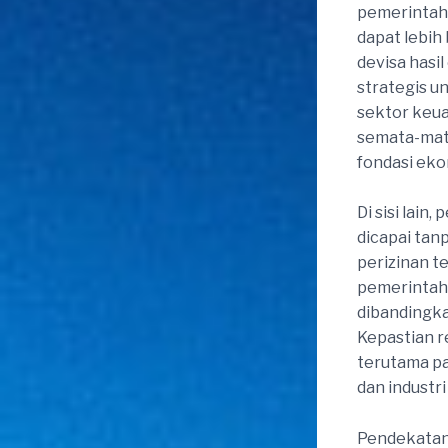
pemerintah
dapat lebih
devisa hasi
strategis 
sektor keua
semata-mat
fondasi eko
Di sisi lai
dicapai tan
perizinan te
pemerintaha
dibandingka
Kepastian r
terutama pa
dan industr
Pendekatan