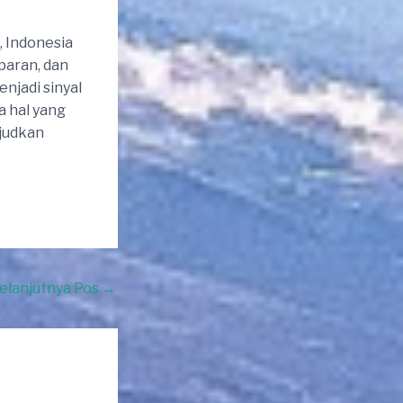
, Indonesia
paran, dan
njadi sinyal
 hal yang
ujudkan
elanjutnya Pos
→