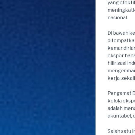
yang efekti
meningkatk
nasional.
Di bawah k
ditempatkan
kemandirian
ekspor baha
hilirisasi i
mengembang
kerja, seka
Pengamat B
kelola eksp
adalah menc
akuntabel, d
Salah satu i