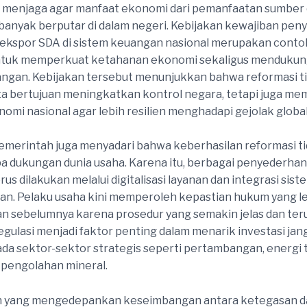
 menjaga agar manfaat ekonomi dari pemanfaatan sumber 
 banyak berputar di dalam negeri. Kebijakan kewajiban pe
l ekspor SDA di sistem keuangan nasional merupakan conto
untuk memperkuat ketahanan ekonomi sekaligus mendukung 
ngan. Kebijakan tersebut menunjukkan bahwa reformasi t
a bertujuan meningkatkan kontrol negara, tetapi juga m
nomi nasional agar lebih resilien menghadapi gejolak global
n, pemerintah juga menyadari bahwa keberhasilan reformasi t
pa dukungan dunia usaha. Karena itu, berbagai penyederha
rus dilakukan melalui digitalisasi layanan dan integrasi sist
n. Pelaku usaha kini memperoleh kepastian hukum yang le
n sebelumnya karena prosedur yang semakin jelas dan teru
egulasi menjadi faktor penting dalam menarik investasi jan
da sektor-sektor strategis seperti pertambangan, energi 
i pengolahan mineral.
 yang mengedepankan keseimbangan antara ketegasan d