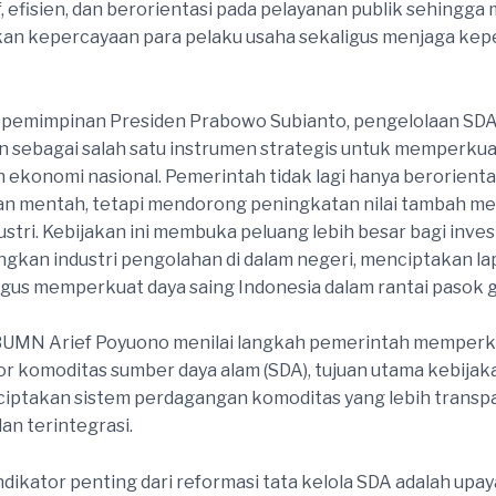
f, efisien, dan berorientasi pada pelayanan publik sehingg
an kepercayaan para pelaku usaha sekaligus menjaga kep
epemimpinan Presiden Prabowo Subianto, pengelolaan SD
 sebagai salah satu instrumen strategis untuk memperkua
 ekonomi nasional. Pemerintah tidak lagi hanya berorienta
n mentah, tetapi mendorong peningkatan nilai tambah mel
ndustri. Kebijakan ini membuka peluang lebih besar bagi inve
kan industri pengolahan di dalam negeri, menciptakan l
ligus memperkuat daya saing Indonesia dalam rantai pasok g
UMN Arief Poyuono menilai langkah pemerintah memperk
or komoditas sumber daya alam (SDA), tujuan utama kebijak
iptakan sistem perdagangan komoditas yang lebih transp
an terintegrasi.
ndikator penting dari reformasi tata kelola SDA adalah upay