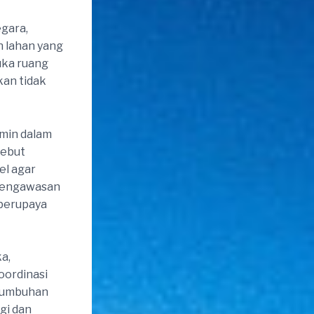
gara,
n lahan yang
uka ruang
kan tidak
rmin dalam
sebut
el agar
 pengawasan
 berupaya
a,
oordinasi
rtumbuhan
gi dan