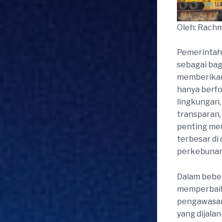
Oleh: Rachma
Pemerintah 
sebagai bag
memberikan 
hanya berf
lingkungan,
transparan,
penting men
terbesar di 
perkebunan
Dalam bebe
memperbaiki
pengawasan,
yang dijala