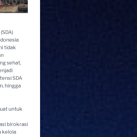
 (SDA)
ndonesia
i tidak
an
ng sehat,
enjadi
tensi SDA
an, hingga
uat untuk
si birokrasi
 kelola