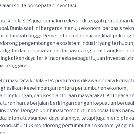
 alam serta percepatan investasi.
ata kelola SDA juga semakin relevan di tengah perubahan 
bal. Dunia saat ini bergerak menuju ekonomi berbasis tekn
rnilai tambah tinggi. Pemerintah Indonesia melihat peluang
dorong pengembangan ekosistem industri yang terhubun
i digital dan penguatan rantai pasok regional. Langkah ini
gkatkan daya tarik Indonesia sebagai tujuan investasi str
ia Tenggara.
eformasi tata kelola SDA perlu terus dikawal secara konsis
hasilkan keseimbangan antara pertumbuhan ekonomi,
an lingkungan, dan kesejahteraan masyarakat. Ketegasan 
turan harus berjalan beriringan dengan kepastian berusa
investor. Dengan kombinasi tersebut, Indonesia tidak ha
aulatan atas sumber daya alamnya, tetapi juga menciptaka
kondusif untuk mendorong pertumbuhan ekonomi yang inkl
an.