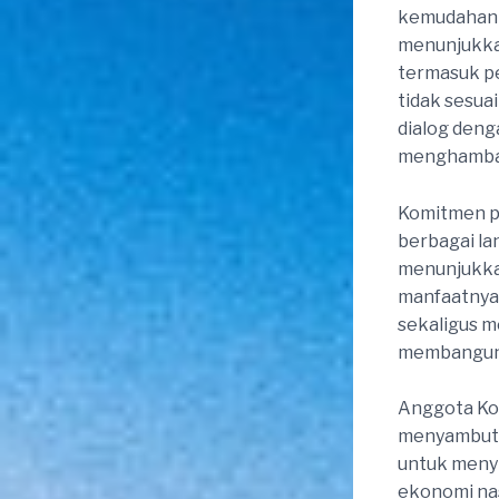
kemudahan b
menunjukkan
termasuk pe
tidak sesua
dialog deng
menghambat
Komitmen pe
berbagai la
menunjukka
manfaatnya 
sekaligus m
membangun s
Anggota Kom
menyambut 
untuk meny
ekonomi nas