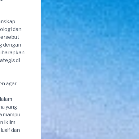
lanskap
ologi dan
 tersebut
g dengan
 diharapkan
ategis di
ten agar
dalam
ha yang
nya mampu
n iklim
usif dan