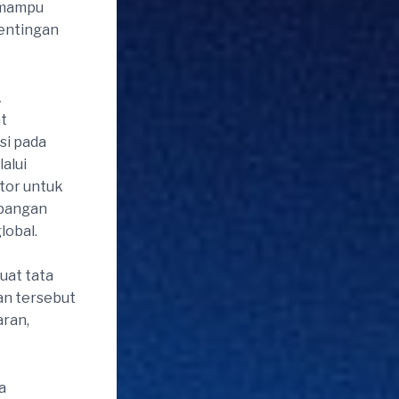
a mampu
entingan
A
t
si pada
alui
stor untuk
apangan
lobal.
uat tata
an tersebut
aran,
a