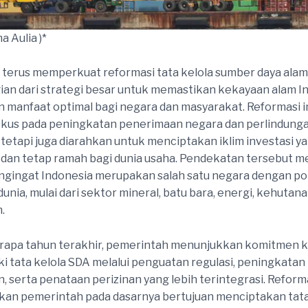
 Aulia )*
terus memperkuat reformasi tata kelola sumber daya alam
ian dari strategi besar untuk memastikan kekayaan alam I
manfaat optimal bagi negara dan masyarakat. Reformasi in
okus pada peningkatan penerimaan negara dan perlindung
 tetapi juga diarahkan untuk menciptakan iklim investasi ya
 dan tetap ramah bagi dunia usaha. Pendekatan tersebut m
gingat Indonesia merupakan salah satu negara dengan po
dunia, mulai dari sektor mineral, batu bara, energi, kehutan
.
rapa tahun terakhir, pemerintah menunjukkan komitmen k
 tata kelola SDA melalui penguatan regulasi, peningkatan
 serta penataan perizinan yang lebih terintegrasi. Reforma
nkan pemerintah pada dasarnya bertujuan menciptakan tata