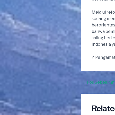
Melalui ref
sedang mem
berorientas
bahwa pemb
saling bert
Indonesia y
)* Pengama
Post
←
Pos Sebelumn
navigation
Relate