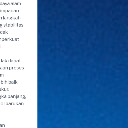
daya alam
nyimpanan
h langkah
stabilitas
idak
emperkuat
.
idak dapat
naan proses
em
bih baik
kur.
gka panjang,
terbarukan,
an