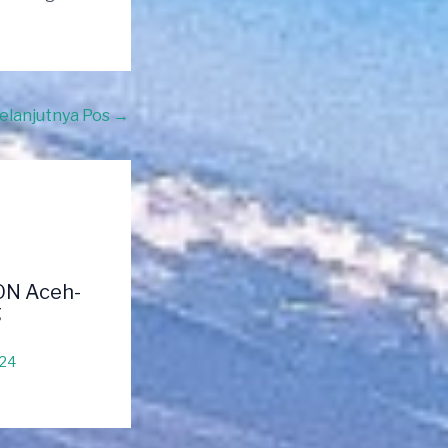
elanjutnya Pos
→
ON Aceh-
g
024