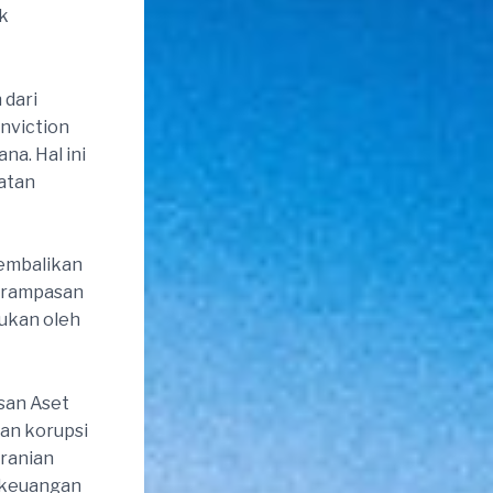
uk
 dari
nviction
na. Hal ini
hatan
ikembalikan
erampasan
kukan oleh
san Aset
an korupsi
eranian
 keuangan