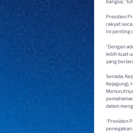
bangsa,” tu
Presiden Pr
rakyat seca
ini penting
“Dengan ada
lebih kuat 
yang berlaru
Senada, Ke
Kejagung), 
Menurutnya
pemahaman 
dalam mengh
“Presiden 
penegakan 