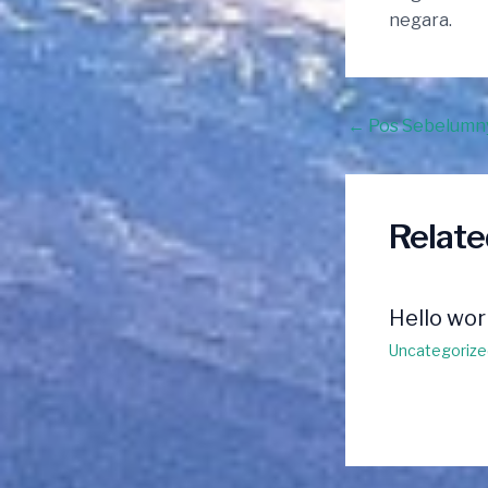
negara.
Post
←
Pos Sebelumn
navigation
Relate
Hello wor
Uncategorize