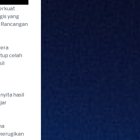
erkuat
gis yang
n Rancangan
gera
tup celah
il
yita hasil
jar
ma
 merugikan