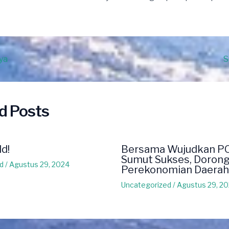
ya
S
d Posts
ld!
Bersama Wujudkan P
Sumut Sukses, Doron
d
/
Agustus 29, 2024
Perekonomian Daerah
Uncategorized
/
Agustus 29, 2