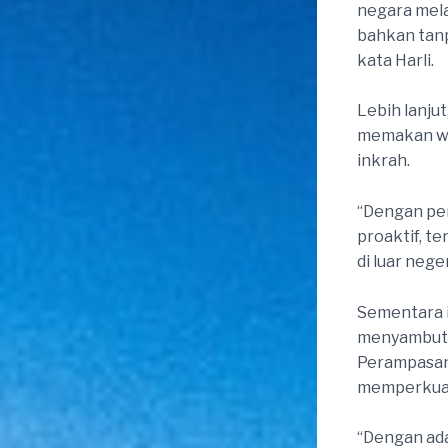
negara melal
bahkan tanp
kata Harli.
Lebih lanju
memakan wa
inkrah.
“Dengan pen
proaktif, t
di luar nege
Sementara i
menyambut 
Perampasan
memperkuat 
“Dengan ada