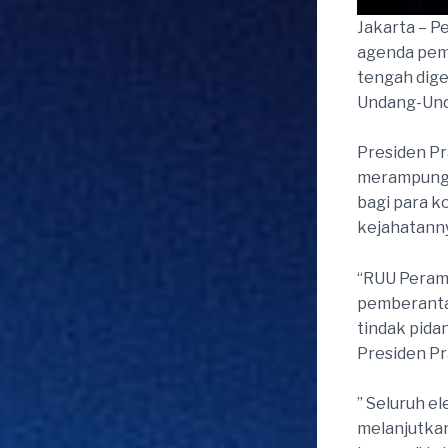
Jakarta – 
agenda pemb
tengah dig
Undang-Und
Presiden P
merampungka
bagi para k
kejahatann
“RUU Peram
pemberantas
tindak pida
Presiden P
” Seluruh e
melanjutka