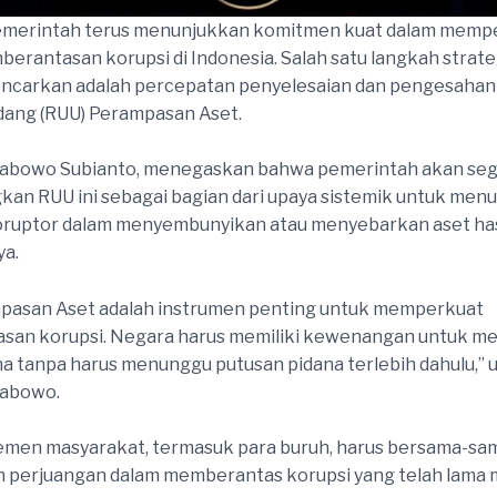
Pemerintah terus menunjukkan komitmen kuat dalam memp
erantasan korupsi di Indonesia. Salah satu langkah strate
encarkan adalah percepatan penyelesaian dan pengesaha
ang (RUU) Perampasan Aset.
rabowo Subianto, menegaskan bahwa pemerintah akan se
n RUU ini sebagai bagian dari upaya sistemik untuk menu
oruptor dalam menyembunyikan atau menyebarkan aset has
ya.
pasan Aset adalah instrumen penting untuk memperkuat
an korupsi. Negara harus memiliki kewenangan untuk men
na tanpa harus menunggu putusan pidana terlebih dahulu,” u
rabowo.
lemen masyarakat, termasuk para buruh, harus bersama-sa
n perjuangan dalam memberantas korupsi yang telah lama