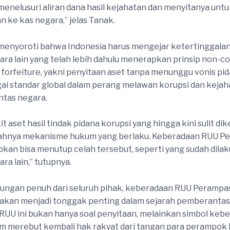
menelusuri aliran dana hasil kejahatan dan menyitanya unt
n ke kas negara,” jelas Tanak.
menyoroti bahwa Indonesia harus mengejar ketertinggalan
ra lain yang telah lebih dahulu menerapkan prinsip non-co
 forfeiture, yakni penyitaan aset tanpa menunggu vonis pida
agai standar global dalam perang melawan korupsi dan keja
ntas negara.
it aset hasil tindak pidana korupsi yang hingga kini sulit d
ahnya mekanisme hukum yang berlaku. Keberadaan RUU P
pkan bisa menutup celah tersebut, seperti yang sudah dila
ra lain,” tutupnya.
ungan penuh dari seluruh pihak, keberadaan RUU Perampa
akan menjadi tonggak penting dalam sejarah pemberantas
r. RUU ini bukan hanya soal penyitaan, melainkan simbol keb
am merebut kembali hak rakyat dari tangan para perampok