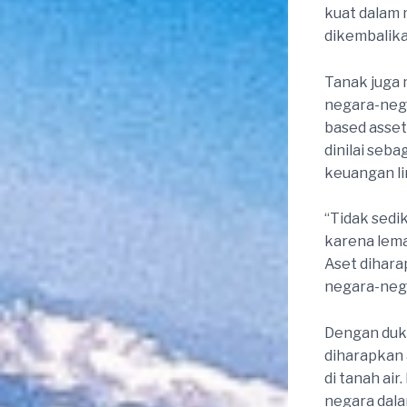
kuat dalam 
dikembalika
Tanak juga 
negara-nega
based asset
dinilai seb
keuangan li
“Tidak sedik
karena lem
Aset dihara
negara-nega
Dengan duk
diharapkan 
di tanah ai
negara dal