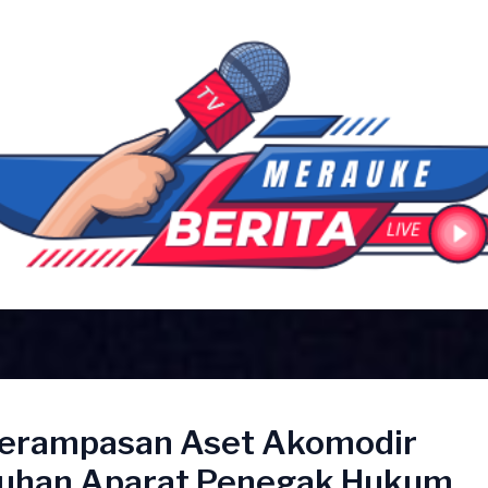
erampasan Aset Akomodir
uhan Aparat Penegak Hukum