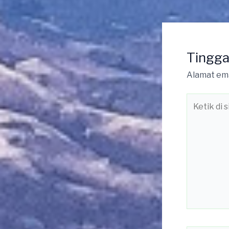
Tingga
Alamat ema
Ketik
di
sini..