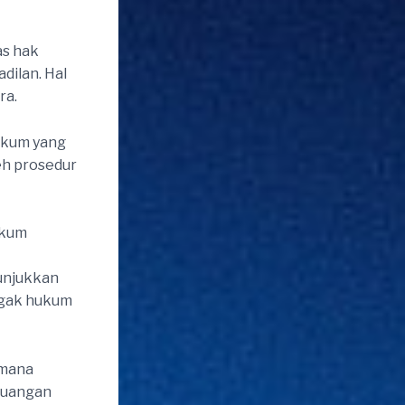
as hak
dilan. Hal
ra.
ukum yang
eh prosedur
nkum
unjukkan
egak hukum
imana
euangan