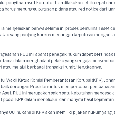
ui penyitaan aset koruptor bisa dilakukan lebih cepat dan e
a harus menunggu putusan pidana atau red notice dari luar
t, ia menjelaskan bahwa selama ini proses pemulihan aset 
ktu yang panjang karena menunggu keputusan pengadila
gesahan RUU ini, aparat penegak hukum dapat bertindak 
erutama dalam menghadapi pelaku yang sengaja menyembun
ri atau melalui berbagai transaksi rumit,” lengkapnya.
tu, Wakil Ketua Komisi Pemberantasan Korupsi (KPK), Johan
baik dorongan Presiden untuk mempercepat pembahasa
 Aset. RUU ini merupakan salah satu kebutuhan mendesak
posisi KPK dalam menelusuri dan menyita hasil kejahatan 
nya UU ini, kami di KPK akan memiliki pijakan hukum yang j