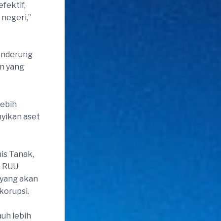
fektif,
 negeri,”
cenderung
n yang
lebih
yikan aset
is Tanak,
n RUU
 yang akan
korupsi.
auh lebih