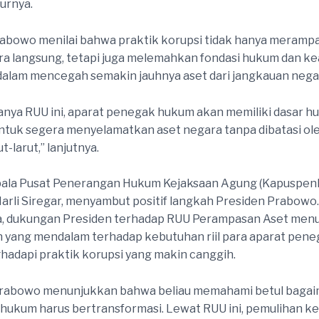
turnya.
abowo menilai bahwa praktik korupsi tidak hanya meramp
ra langsung, tetapi juga melemahkan fondasi hukum dan kea
 dalam mencegah semakin jauhnya aset dari jangkauan nega
nya RUU ini, aparat penegak hukum akan memiliki dasar h
untuk segera menyelamatkan aset negara tanpa dibatasi ol
t-larut,” lanjutnya.
pala Pusat Penerangan Hukum Kejaksaan Agung (Kapuspe
Harli Siregar, menyambut positif langkah Presiden Prabowo.
, dukungan Presiden terhadap RUU Perampasan Aset men
yang mendalam terhadap kebutuhan riil para aparat pen
adapi praktik korupsi yang makin canggih.
Prabowo menunjukkan bahwa beliau memahami betul baga
hukum harus bertransformasi. Lewat RUU ini, pemulihan k