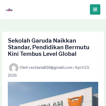
Lewati
ke
Main
konten
Men
Sekolah Garuda Naikkan
Standar, Pendidikan Bermutu
Kini Tembus Level Global
Oleh
restiana818@gmail.com
/
April 23,
2026