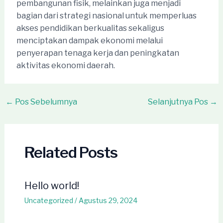
pembangunan fisik, melainkan juga menjadi
bagian dari strategi nasional untuk memperluas
akses pendidikan berkualitas sekaligus
menciptakan dampak ekonomi melalui
penyerapan tenaga kerja dan peningkatan
aktivitas ekonomi daerah.
Post
←
Pos Sebelumnya
Selanjutnya Pos
→
navigation
Related Posts
Hello world!
Uncategorized
/
Agustus 29, 2024