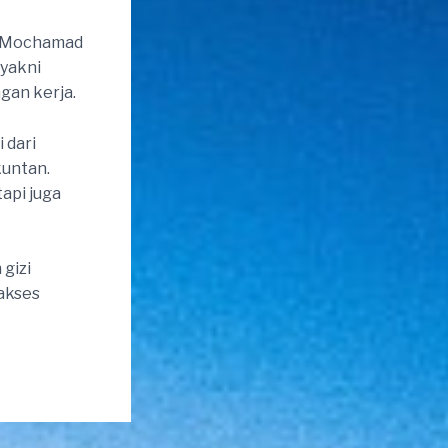
N, Mochamad
 yakni
gan kerja.
 dari
kuntan.
api juga
 gizi
 akses