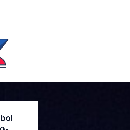
bol
o-