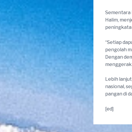
Sementara i
Halim, menj
peningkatan
“Setiap dap
pengolah ma
Dengan demi
menggerakka
Lebih lanjut
nasional, s
pangan di d
[ed]