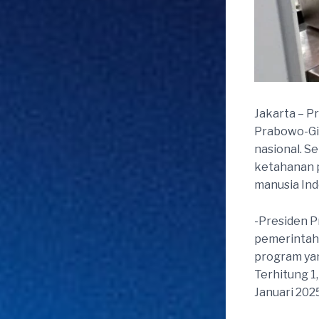
Jakarta – P
Prabowo-Gib
nasional. S
ketahanan 
manusia Ind
-Presiden P
pemerintaha
program yan
Terhitung 1
Januari 202