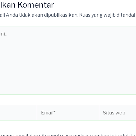
lkan Komentar
il Anda tidak akan dipublikasikan.
Ruas yang wajib ditandai
Email*
Situs
web
nama, email, dan situs web saya pada peramban ini untuk 