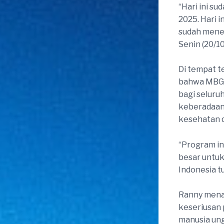
“Hari ini su
2025. Hari i
sudah mener
Senin (20/10
Di tempat t
bahwa MBG 
bagi seluru
keberadaan
kesehatan d
“Program in
besar untuk
Indonesia tu
Ranny mena
keseriusan
manusia ung