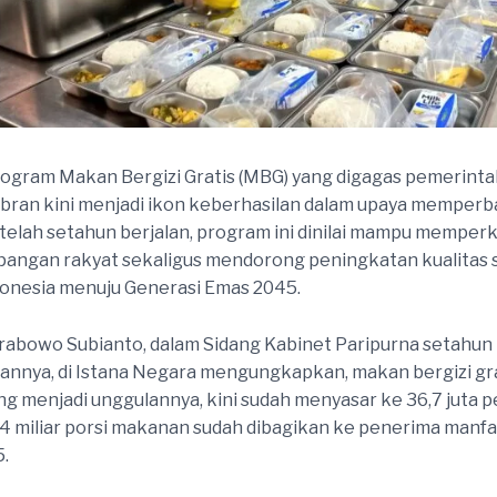
rogram Makan Bergizi Gratis (MBG) yang digagas pemerint
ran kini menjadi ikon keberhasilan dalam upaya memperbai
etelah setahun berjalan, program ini dinilai mampu memper
pangan rakyat sekaligus mendorong peningkatan kualitas 
onesia menuju Generasi Emas 2045.
rabowo Subianto, dalam Sidang Kabinet Paripurna setahun
nnya, di Istana Negara mengungkapkan, makan bergizi gra
g menjadi unggulannya, kini sudah menyasar ke 36,7 juta p
,4 miliar porsi makanan sudah dibagikan ke penerima manfa
5.