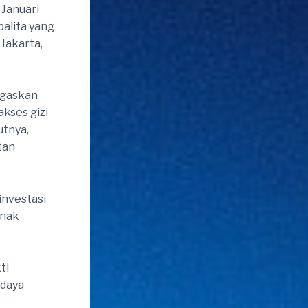
 Januari
balita yang
Jakarta,
egaskan
kses gizi
utnya,
tan
investasi
anak
ti
 daya