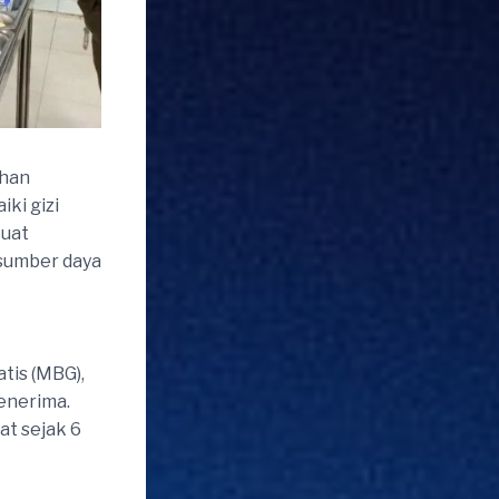
ahan
ki gizi
kuat
sumber daya
tis (MBG),
enerima.
at sejak 6