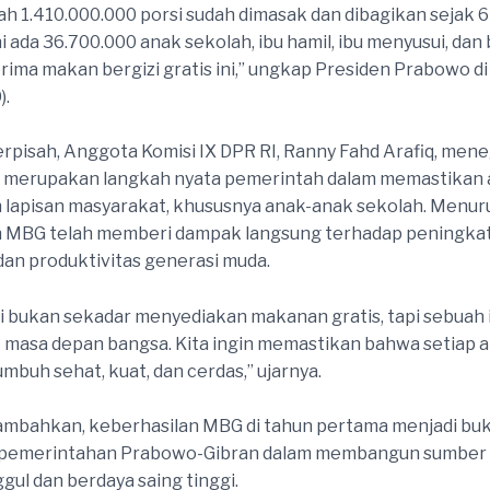
dah 1.410.000.000 porsi sudah dimasak dan dibagikan sejak 6
ni ada 36.700.000 anak sekolah, ibu hamil, ibu menyusui, dan 
ima makan bergizi gratis ini,” ungkap Presiden Prabowo di 
).
erpisah, Anggota Komisi IX DPR RI, Ranny Fahd Arafiq, men
merupakan langkah nyata pemerintah dalam memastikan a
h lapisan masyarakat, khususnya anak-anak sekolah. Menur
 MBG telah memberi dampak langsung terhadap peningka
an produktivitas generasi muda.
i bukan sekadar menyediakan makanan gratis, tapi sebuah 
 masa depan bangsa. Kita ingin memastikan bahwa setiap 
mbuh sehat, kuat, dan cerdas,” ujarnya.
mbahkan, keberhasilan MBG di tahun pertama menjadi buk
 pemerintahan Prabowo-Gibran dalam membangun sumber
gul dan berdaya saing tinggi.