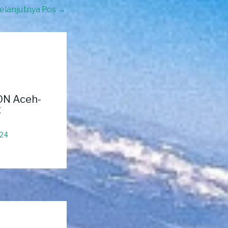
elanjutnya Pos
→
ON Aceh-
g
024