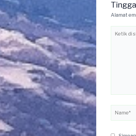
Tingga
Alamat ema
Ketik
di
sini..
Name*
Simpan 