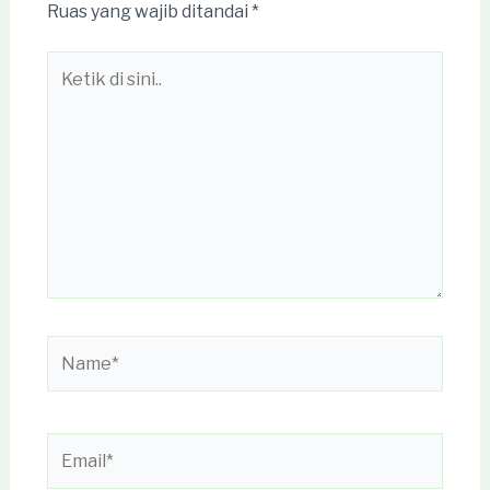
Ruas yang wajib ditandai
*
Ketik
di
sini..
Name*
Email*