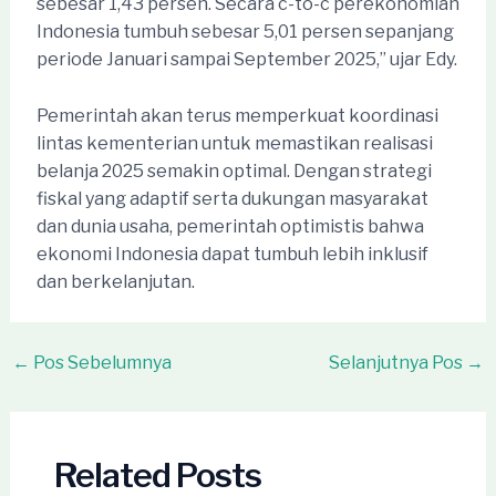
sebesar 1,43 persen. Secara c-to-c perekonomian
Indonesia tumbuh sebesar 5,01 persen sepanjang
periode Januari sampai September 2025,” ujar Edy.
Pemerintah akan terus memperkuat koordinasi
lintas kementerian untuk memastikan realisasi
belanja 2025 semakin optimal. Dengan strategi
fiskal yang adaptif serta dukungan masyarakat
dan dunia usaha, pemerintah optimistis bahwa
ekonomi Indonesia dapat tumbuh lebih inklusif
dan berkelanjutan.
Post
←
Pos Sebelumnya
Selanjutnya Pos
→
navigation
Related Posts