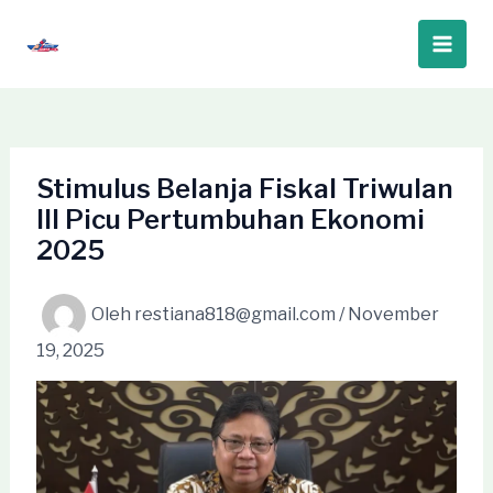
Lewati
ke
Main
konten
Men
Stimulus Belanja Fiskal Triwulan
III Picu Pertumbuhan Ekonomi
2025
Oleh
restiana818@gmail.com
/
November
19, 2025