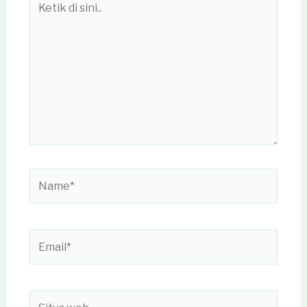
di
sini..
Name*
Email*
Situs