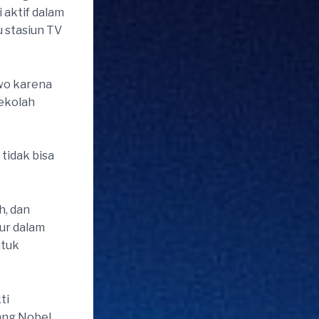
i aktif dalam
u stasiun TV
wo karena
ekolah
tidak bisa
h, dan
ur dalam
ntuk
ti
ang Nobel