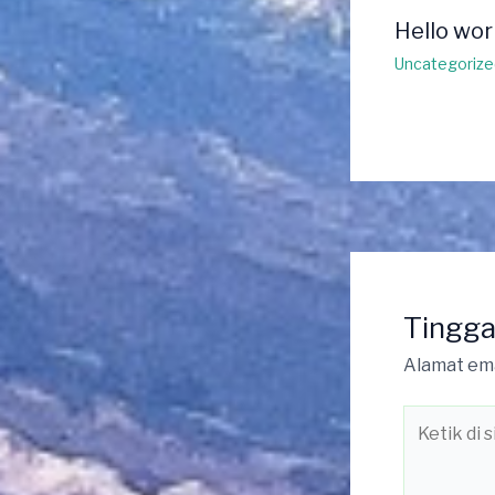
Hello wor
Uncategorize
Tingga
Alamat ema
Ketik
di
sini..