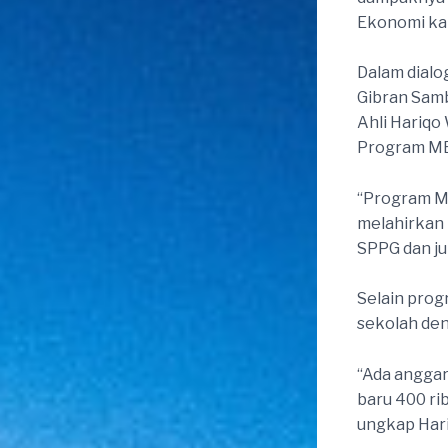
Ekonomi kar
Dalam dial
Gibran Samb
Ahli Hariqo
Program MB
“Program MB
melahirkan 
SPPG dan ju
Selain prog
sekolah den
“Ada anggar
baru 400 rib
ungkap Hari