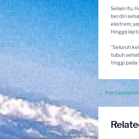
Selain itu,
berdiri seb
ekstrem, ya
hingga lapt
“Seluruh ke
tubuh sehat
tinggi pada
Post
←
Pos Sebelumn
navigation
Relate