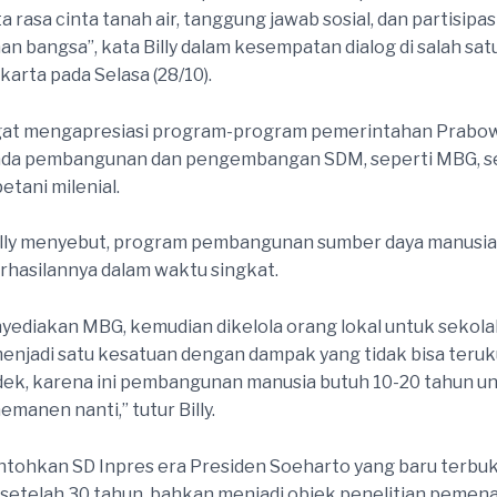
 rasa cinta tanah air, tanggung jawab sosial, dan partisipas
 bangsa”, kata Billy dalam kesempatan dialog di salah sat
karta pada Selasa (28/10).
ngat mengapresiasi program-program pemerintahan Prabo
ada pembangunan dan pengembangan SDM, seperti MBG, s
etani milenial.
, Billy menyebut, program pembangunan sumber daya manusia 
rhasilannya dalam waktu singkat.
yediakan MBG, kemudian dikelola orang lokal untuk sekola
njadi satu kesatuan dengan dampak yang tidak bisa teruk
ek, karena ini pembangunan manusia butuh 10-20 tahun u
manen nanti,” tutur Billy.
ntohkan SD Inpres era Presiden Soeharto yang baru terbuk
etelah 30 tahun, bahkan menjadi objek penelitian pemen