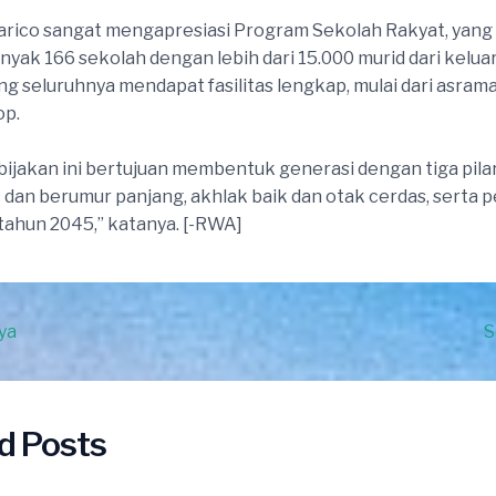
 Harico sangat mengapresiasi Program Sekolah Rakyat, yang 
anyak 166 sekolah dengan lebih dari 15.000 murid dari kelua
ng seluruhnya mendapat fasilitas lengkap, mulai dari asram
op.
bijakan ini bertujuan membentuk generasi dengan tiga pila
 dan berumur panjang, akhlak baik dan otak cerdas, serta
 tahun 2045,” katanya. [-RWA]
ya
S
d Posts