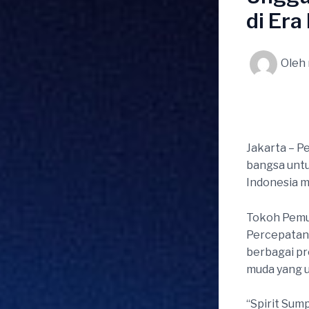
di Er
Oleh
Jakarta – P
bangsa unt
Indonesia m
Tokoh Pemud
Percepatan
berbagai p
muda yang u
“Spirit Sum