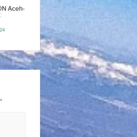
ON Aceh-
g
024
*