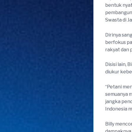
bentuk nyata
pembangunan
Swasta di Ja
Dirinya sa
berfokus p
rakyat dan p
Disisi lain
diukur kebe
“Petani men
semuanya me
jangka pend
Indonesia me
Billy menco
dampaknya s