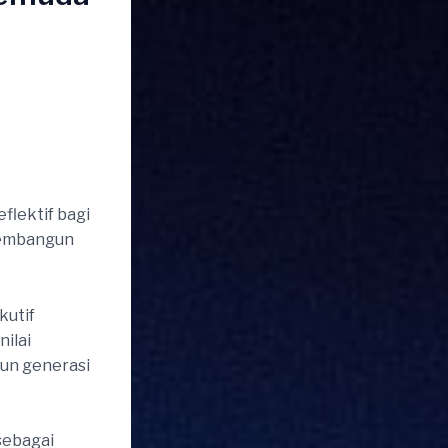
flektif bagi
membangun
kutif
ilai
un generasi
sebagai