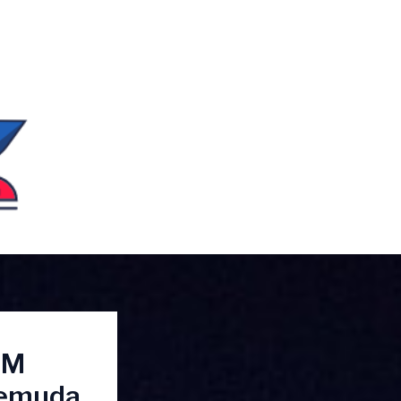
DM
Pemuda