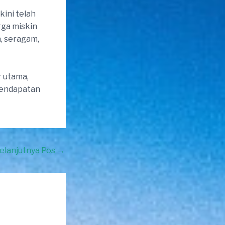
kini telah
rga miskin
a, seragam,
r utama,
 pendapatan
elanjutnya Pos
→