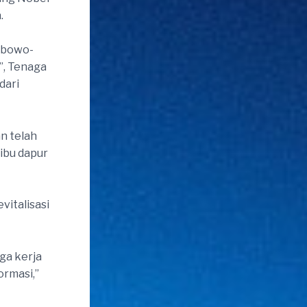
.
abowo-
”, Tenaga
dari
n telah
ibu dapur
vitalisasi
aga kerja
ormasi,”