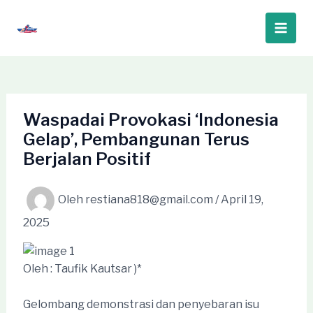
Lewati
ke
Main
konten
Men
Waspadai Provokasi ‘Indonesia
Gelap’, Pembangunan Terus
Berjalan Positif
Oleh
restiana818@gmail.com
/
April 19,
2025
Oleh : Taufik Kautsar )*
Gelombang demonstrasi dan penyebaran isu