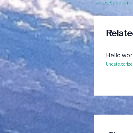
Post
←
Pos Sebelumn
navigation
Relate
Hello wor
Uncategorize