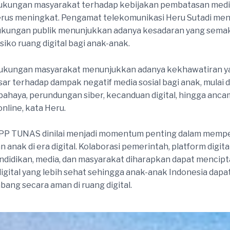
n, dukungan masyarakat terhadap kebijakan pembatasan media
erus meningkat. Pengamat telekomunikasi Heru Sutadi meni
dukungan publik menunjukkan adanya kesadaran yang semak
siko ruang digital bagi anak-anak.
 dukungan masyarakat menunjukkan adanya kekhawatiran y
ar terhadap dampak negatif media sosial bagi anak, mulai 
ahaya, perundungan siber, kecanduan digital, hingga anc
online, kata Heru.
PP TUNAS dinilai menjadi momentum penting dalam memp
 anak di era digital. Kolaborasi pemerintah, platform digital
didikan, media, dan masyarakat diharapkan dapat mencip
igital yang lebih sehat sehingga anak-anak Indonesia dap
ang secara aman di ruang digital.