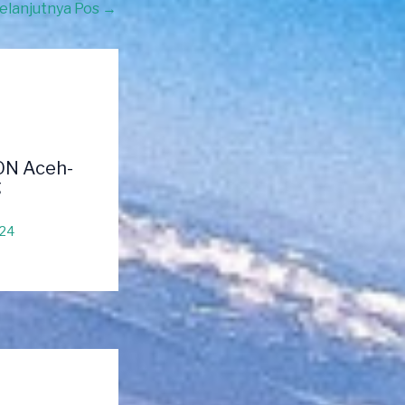
elanjutnya Pos
→
ON Aceh-
g
024