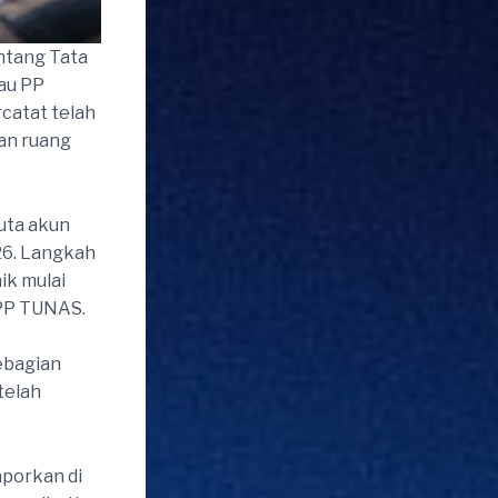
ntang Tata
au PP
catat telah
an ruang
uta akun
026. Langkah
ik mulai
 PP TUNAS.
ebagian
telah
aporkan di