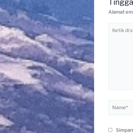
Tingga
Alamat ema
Ketik
di
sini..
Name*
Simpan 