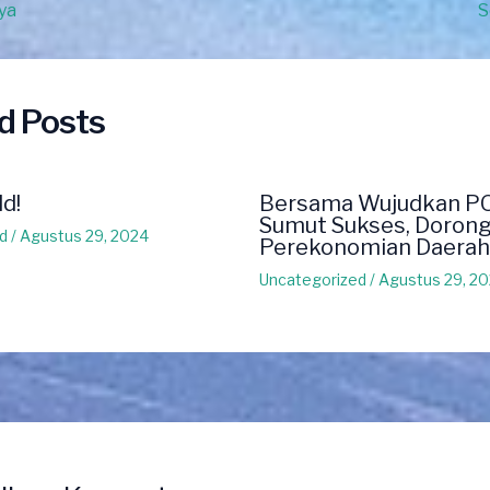
ya
S
d Posts
ld!
Bersama Wujudkan P
Sumut Sukses, Doron
d
/
Agustus 29, 2024
Perekonomian Daerah
Uncategorized
/
Agustus 29, 2