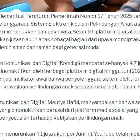
mplementasi Peraturan Pemerintah Nomor 17 Tahun 2025 te
elenggaraan Sistem Elektronik dalam Pelindungan Anak at
 menunjukkan dampak nyata. Sejumlah platform digital ter
an jutaan akun anak sebagai bagian dari upaya menciptak
g lebih aman dan ramah bagi generasi muda.
 Komunikasi dan Digital (Komdigi) mencatat sebanyak 4,7 j
dinonaktifkan oleh berbagai platform digital hingga Juni 2
njadi indikator awal bahwa penyelenggara sistem elektron
n kewajiban perlindungan anak sebagaimana diatur dalam
unikasi dan Digital, Meutya Hafid, menyampaikan bahwa s
yang dinonaktifkan berasal dari platform media sosial yang 
enyesuaian terhadap kebijakan perlindungan anak.
ah menurunkan 4,1 juta akun per Juni ini. YouTube telah mel