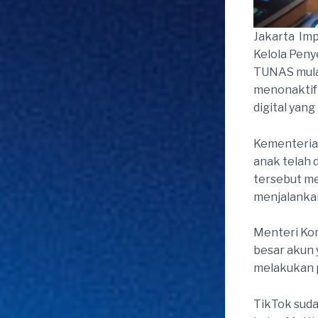
Jakarta  I
Kelola Peny
TUNAS mulai
menonaktifk
digital yan
Kementerian
anak telah 
tersebut me
menjalanka
Menteri Kom
besar akun 
melakukan p
TikTok sud