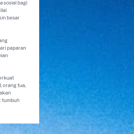
 sosial bagi
lai
in besar
ang
dari paparan
aman
erkuat
, orang tua,
takan
at tumbuh