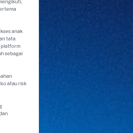
mengikuti,
bertema
akses anak
an tata
0 platform
ah sebagai
ubahan
iko atau risk
g
 dan