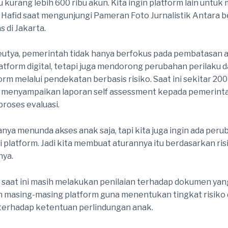
u kurang lebih 600 ribu akun. Kita ingin platform lain untuk 
 Hafid saat mengunjungi Pameran Foto Jurnalistik Antara 
s di Jakarta.
utya, pemerintah tidak hanya berfokus pada pembatasan 
atform digital, tetapi juga mendorong perubahan perilaku d
orm melalui pendekatan berbasis risiko. Saat ini sekitar 20
ah menyampaikan laporan self assessment kepada pemerint
proses evaluasi.
hanya menunda akses anak saja, tapi kita juga ingin ada per
i platform. Jadi kita membuat aturannya itu berdasarkan ris
nya.
saat ini masih melakukan penilaian terhadap dokumen yan
 masing-masing platform guna menentukan tingkat risiko
terhadap ketentuan perlindungan anak.