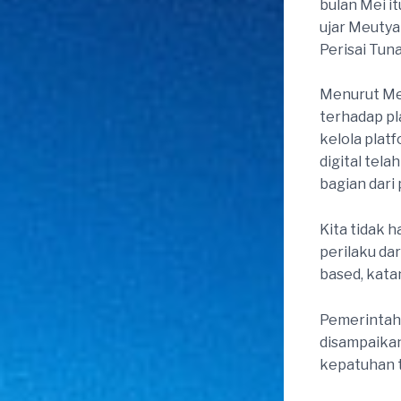
bulan Mei it
ujar Meutya
Perisai Tuna
Menurut Me
terhadap pl
kelola platf
digital tel
bagian dari 
Kita tidak 
perilaku dar
based, kata
Pemerintah 
disampaikan
kepatuhan 