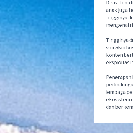
Di sisi lai
anak juga t
tingginya 
mengenai ri
Tingginya
semakin bes
konten berb
eksploitasi 
Penerapan 
perlindungan
lembaga pen
ekosistem d
dan berkemb